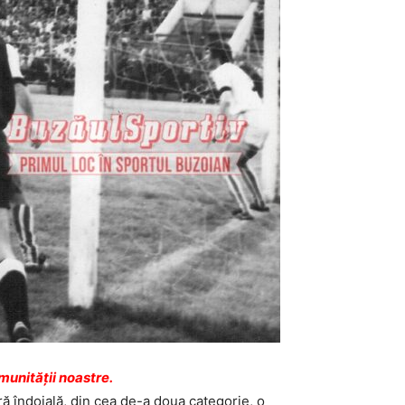
unității noastre.
ără îndoială, din cea de-a doua categorie, o