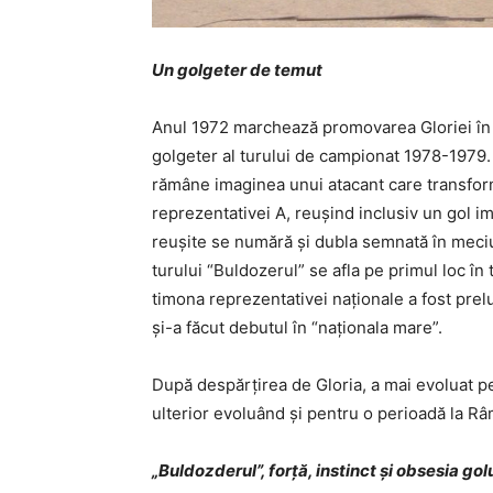
Un golgeter de temut
Anul 1972 marchează promovarea Gloriei în D
golgeter al turului de campionat 1978-1979. 
rămâne imaginea unui atacant care transforma
reprezentativei A, reușind inclusiv un gol i
reuşite se numără şi dubla semnată în meciul 
turului “Buldozerul” se afla pe primul loc în 
timona reprezentativei naţionale a fost pr
şi-a făcut debutul în “naţionala mare”.
După despărțirea de Gloria, a mai evoluat p
ulterior evoluând și pentru o perioadă la Râ
„Buldozderul”, forță, instinct și obsesia gol