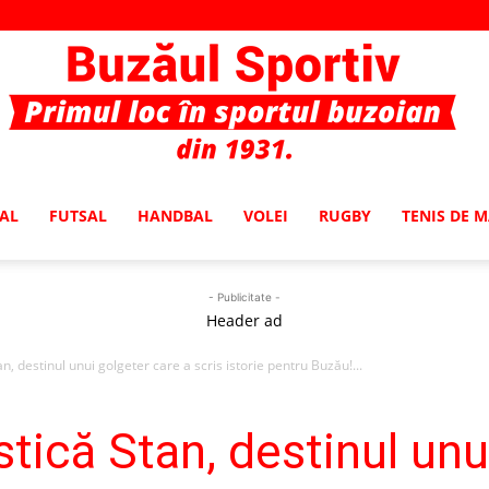
AL
FUTSAL
HANDBAL
VOLEI
RUGBY
TENIS DE 
Buzaul
- Publicitate -
Header ad
n, destinul unui golgeter care a scris istorie pentru Buzău!...
Sportiv
tică Stan, destinul unu