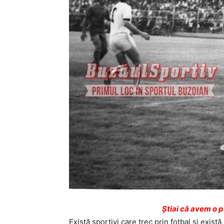
Ştiai că avem o 
Există sportivi care trec prin fotbal și exist