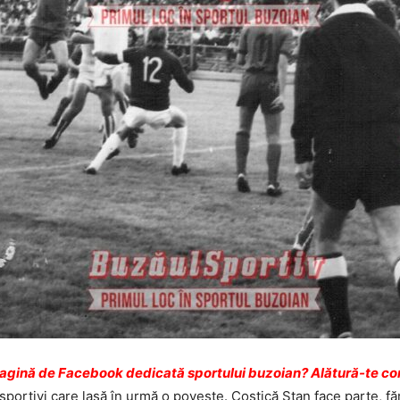
pagină de Facebook dedicată sportului buzoian? Alătură-te com
ă sportivi care lasă în urmă o poveste. Costică Stan face parte, f