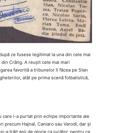
 după ce fusese legitimat la una din cele mai
l din Crâng. A reuşit cele mai mari
igarea favorită a tribunelor îl făcea pe Stan
heterilor, atât pe prima scenă fotbalistică,
u care l-a purtat prin echipe importante ale
ori precum Hajnal, Caniaro sau Varodi, dar și
i-a trăit anii de glorie ca jucător, pentru ca