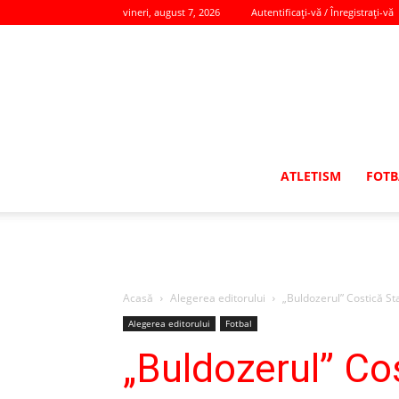
vineri, august 7, 2026
Autentificați-vă / Înregistrați-vă
ATLETISM
FOTB
Acasă
Alegerea editorului
„Buldozerul” Costică Sta
Alegerea editorului
Fotbal
„Buldozerul” Cos