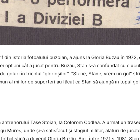
 din istoria fotbalului buzoian, a ajuns la Gloria Buzău în 1972,
 cei opt ani cât a jucat pentru Buzău, Stan s-a confundat cu clubu
 goluri în tricolul “glorioşilor”. “Stane, Stane, vrem un gol” str
n al miilor de suporteri au făcut ca Stan să ajungă în topul golg
ea antrenorului Tase Stoian, la Colorom Codlea. A urmat un trase
 Mureș, unde și-a satisfăcut și stagiul militar, alături de jucăt
otbalistică a devenit Gloria Buzău. Aici, între 1971 și 1981, Stan ș