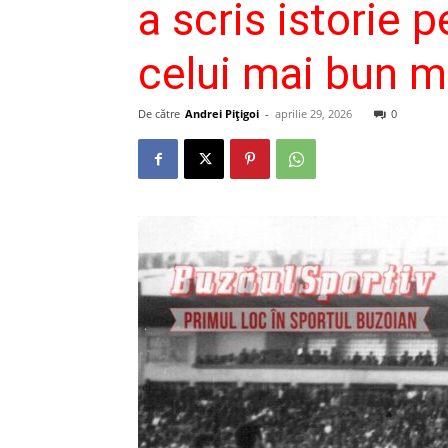
a scris istorie 
celui mai bun m
De către
Andrei Pițigoi
-
aprilie 29, 2026
0