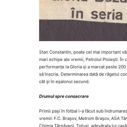
Stan Constantin, poate cel mai important vârf
mari echipe ale vremii, Petrolul Ploieşti. În
performanţe la Gloria şi a marcat peste 200 de
să înscrie. Determinarea dată de răgetul comu
cât şi în eşalonul secund.
Drumul spre consacrare
Primii pași în fotbal i-a făcut sub îndrumar
vremii: F.C. Brașov, Metrom Brașov, ASA Târgu
Chimia Târnăveni. Totuși, adevărata lui casă f