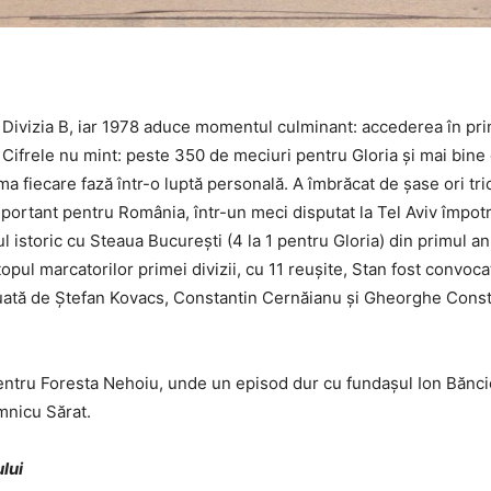
ivizia B, iar 1978 aduce momentul culminant: accederea în prim
Cifrele nu mint: peste 350 de meciuri pentru Gloria și mai bine d
 fiecare fază într-o luptă personală. A îmbrăcat de șase ori tric
mportant pentru România, într-un meci disputat la Tel Aviv împotr
istoric cu Steaua Bucureşti (4 la 1 pentru Gloria) din primul an de
topul marcatorilor primei divizii, cu 11 reuşite, Stan fost convoca
eluată de Ştefan Kovacs, Constantin Cernăianu şi Gheorghe Cons
entru Foresta Nehoiu, unde un episod dur cu fundașul Ion Băncioi
mnicu Sărat.
ului