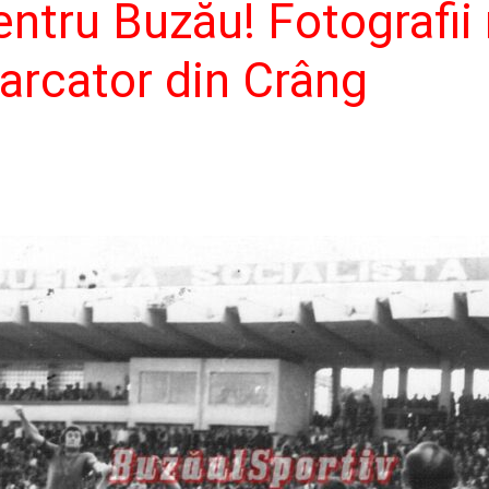
pentru Buzău! Fotografi
arcator din Crâng