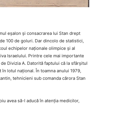
ul eșalon și consacrarea lui Stan drept
e 100 de goluri. Dar dincolo de statistici,
oul echipelor naționale olimpice și al
iva Israelului. Printre cele mai importante
 Divizia A. Datorită faptului că la sfârşitul
t în lotul naţional. În toamna anului 1979,
tantin, tehnicieni sub comanda cărora Stan
u avea să-l aducă în atenția medicilor,