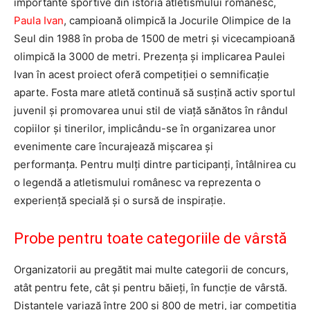
importante sportive din istoria atletismului românesc,
Paula Ivan
, campioană olimpică la Jocurile Olimpice de la
Seul din 1988 în proba de 1500 de metri și vicecampioană
olimpică la 3000 de metri. Prezența și implicarea Paulei
Ivan în acest proiect oferă competiției o semnificație
aparte. Fosta mare atletă continuă să susțină activ sportul
juvenil și promovarea unui stil de viață sănătos în rândul
copiilor și tinerilor, implicându-se în organizarea unor
evenimente care încurajează mișcarea și
performanța. Pentru mulți dintre participanți, întâlnirea cu
o legendă a atletismului românesc va reprezenta o
experiență specială și o sursă de inspirație.
Probe pentru toate categoriile de vârstă
Organizatorii au pregătit mai multe categorii de concurs,
atât pentru fete, cât și pentru băieți, în funcție de vârstă.
Distanțele variază între 200 și 800 de metri, iar competiția