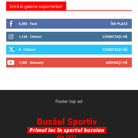
Intră în galeria suporterilor!
5,393
Fani
ÎMI PLACE
1,124
Cititori
CONECTAȚI-VĂ
0
Cititori
CONECTAȚI-VĂ
1,205
Abonați
ABONAȚI-VĂ
Footer top ad