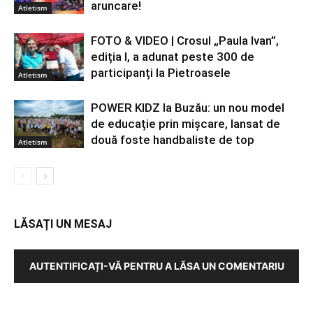
aruncare!
Atletism
FOTO & VIDEO | Crosul „Paula Ivan”,
ediția I, a adunat peste 300 de
participanți la Pietroasele
Atletism
POWER KIDZ la Buzău: un nou model
de educație prin mișcare, lansat de
două foste handbaliste de top
Atletism
LĂSAȚI UN MESAJ
AUTENTIFICAȚI-VĂ PENTRU A LĂSA UN COMENTARIU