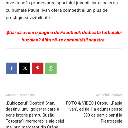
investesc în promovarea sportului juvenil, iar asocierea
cu numele Paulei Ivan oferă competiției un plus de
prestigiu și vizibilitate.
Ştiai că avem o pagină de Facebook dedicată fotbalului
buzoian? Alătură-te comunității noastre.
Articolul precedent
Articolul următor
„Buldozerul” Costică Stan,
FOTO & VIDEO | Crosul „Paula
destinul unui golgeter care a
Ivan”, ediția I, a adunat peste
scris istorie pentru Buzău!
300 de participanți la
Fotografii memorabile ale celui
Pietroasele
mai bun marcator din Crâng