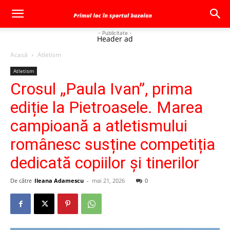
- Publicitate -
Header ad
Acasă
Atletism
Atletism
Crosul „Paula Ivan”, prima
ediție la Pietroasele. Marea
campioană a atletismului
românesc susține competiția
dedicată copiilor și tinerilor
De către
Ileana Adamescu
-
mai 21, 2026
0