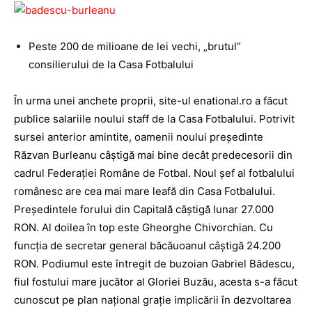
Peste 200 de milioane de lei vechi, „brutul”
consilierului de la Casa Fotbalului
În urma unei anchete proprii, site-ul enational.ro a făcut
publice salariile noului staff de la Casa Fotbalului. Potrivit
sursei anterior amintite, oamenii noului preşedinte
Răzvan Burleanu câştigă mai bine decât predecesorii din
cadrul Federaţiei Române de Fotbal. Noul şef al fotbalului
românesc are cea mai mare leafă din Casa Fotbalului.
Preşedintele forului din Capitală câştigă lunar 27.000
RON. Al doilea în top este Gheorghe Chivorchian. Cu
funcţia de secretar general băcăuoanul câştigă 24.200
RON. Podiumul este întregit de buzoian Gabriel Bădescu,
fiul fostului mare jucător al Gloriei Buzău, acesta s-a făcut
cunoscut pe plan naţional graţie implicării în dezvoltarea