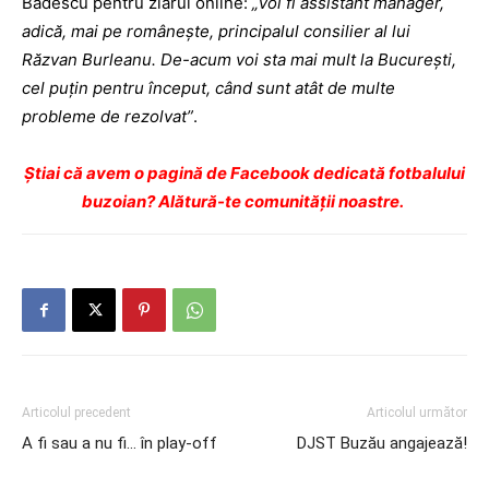
Bădescu pentru ziarul online:
„Voi fi assistant manager,
adică, mai pe româneşte, principalul consilier al lui
Răzvan Burleanu. De-acum voi sta mai mult la Bucureşti,
cel puţin pentru început, când sunt atât de multe
probleme de rezolvat”
.
Ştiai că avem o pagină de Facebook dedicată fotbalului
buzoian? Alătură-te comunității noastre.
Articolul precedent
Articolul următor
A fi sau a nu fi… în play-off
DJST Buzău angajează!