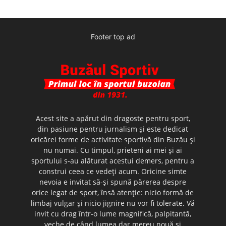
Footer top ad
Acest site a apărut din dragoste pentru sport,
din pasiune pentru jurnalism şi este dedicat
oricărei forme de activitate sportivă din Buzău şi
nu numai. Cu timpul, prieteni ai mei şi ai
sportului s-au alăturat acestui demers, pentru a
construi ceea ce vedeţi acum. Oricine simte
nevoia e invitat să-şi spună părerea despre
orice legat de sport, însă atenţie: nicio formă de
limbaj vulgar şi nicio jignire nu vor fi tolerate. Vă
invit cu drag într-o lume magnifică, palpitantă,
veche de când lumea dar mereu nouă şi