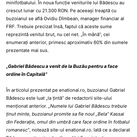
minifotbalului. În noua funcţie veniturile lui Bădescu au
crescut lunar cu 21.300 RON. Pe aceeaşi treaptă cu
buzoianul se află Ovidiu Dîmbean, manager financiar al
FRF. Trebuie precizat însă, faptul că aceste sume
reprezintă venitul brut, nu cel net. „În mână”, cei
enumeraţi anterior, primesc aproximativ 60% din sumele
prezentate mai sus.
„Gabriel Bădescu a venit de la Buzău pentru a face
ordine în Capitală”
În articolul prezentat pe enational.ro, buzoianul Gabriel
Bădescu este luat „la ţintă” de redactorii site-ului
menţionat anterior.
„Numele lui Gabriel Bădescu trebuie
ţinut minte, buzoianul promite sa fie noul „Bela” Kassai
din Federaţie, omul din umbră care face ordine în fotbalul
romanesc”
, notează site-ul enational.ro. Iată ce a declarat