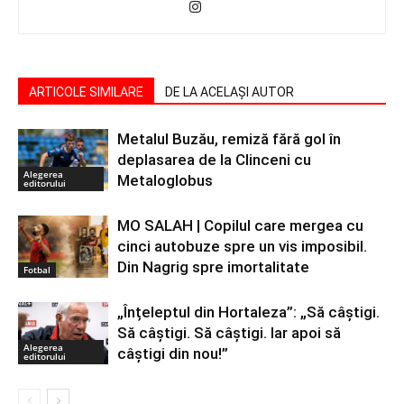
ARTICOLE SIMILARE
DE LA ACELAȘI AUTOR
Metalul Buzău, remiză fără gol în
deplasarea de la Clinceni cu
Alegerea
Metaloglobus
editorului
MO SALAH | Copilul care mergea cu
cinci autobuze spre un vis imposibil.
Din Nagrig spre imortalitate
Fotbal
„Înțeleptul din Hortaleza”: „Să câștigi.
Să câștigi. Să câștigi. Iar apoi să
Alegerea
câștigi din nou!”
editorului