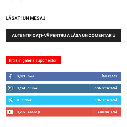
LĂSAȚI UN MESAJ
AUTENTIFICAȚI-VĂ PENTRU A LĂSA UN COMENTARIU
Intră în galeria suporterilor!
5,393
Fani
ÎMI PLACE
1,124
Cititori
CONECTAȚI-VĂ
0
Cititori
CONECTAȚI-VĂ
1,205
Abonați
ABONAȚI-VĂ