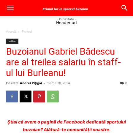
- Publicitate -
Header ad
Acasă
Fotbal
Fotbal
Buzoianul Gabriel Bădescu
are al treilea salariu în staff-
ul lui Burleanu!
De către
Andrei Pițigoi
-
martie 28, 2014
0
Ştiai că avem o pagină de Facebook dedicată sportului
buzoian? Alătură-te comunității noastre.