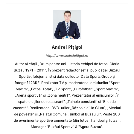
Andrei Pițigoi
http://www.andreipitigoi.ro
Autor al cărţii „Drum printre ani – Istoria echipei de fotbal Gloria
Buzău 1971 – 2011”. În prezent redactor şef al publicaţiei Buzăul
Sportiv, fotojurnalist şi data collector Data Sports Group şi
fotograf 123RF. Realizator TV şi moderator al emisiunilor "Sport
Maxim", „Fotbal Total”, „TV Sport”, „Eurofotbal”, „Sport Maxim”,
„Arena sportivă” şi „Zona neutră”. Prezentator al emisiunilor „În
spatele uşilor de restaurant”, „Tainele pensiunii” şi "Bilet de
vacanţă". Realizator al DVD-urilor „Războinicii la Ciuta”, „Meciuri
de poveste” şi „Palatul Comunal, simbol al Buzăului”. Peste 200
de evenimente sportive comentate (din fotbal, handbal şi futsal).
Manager "Buzăul Sportiv" & "Agora Buzau".