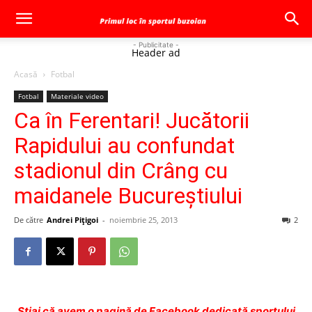
- Publicitate -
Header ad
Acasă
Fotbal
Fotbal
Materiale video
Ca în Ferentari! Jucătorii
Rapidului au confundat
stadionul din Crâng cu
maidanele Bucureştiului
De către
Andrei Pițigoi
-
noiembrie 25, 2013
2
Ştiai că avem o pagină de Facebook dedicată sportului