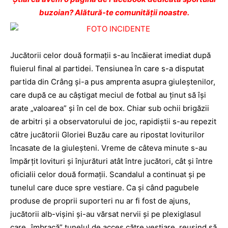
buzoian? Alătură-te comunității noastre.
Jucătorii celor două formaţii s-au încăierat imediat după
fluierul final al partidei. Tensiunea în care s-a disputat
partida din Crâng şi-a pus amprenta asupra giuleştenilor,
care după ce au câştigat meciul de fotbal au ţinut să îşi
arate „valoarea” şi în cel de box. Chiar sub ochii brigăzii
de arbitri şi a observatorului de joc, rapidiştii s-au repezit
către jucătorii Gloriei Buzău care au ripostat loviturilor
încasate de la giuleşteni. Vreme de câteva minute s-au
împărţit lovituri şi înjurături atât între jucători, cât şi între
oficialii celor două formaţii. Scandalul a continuat şi pe
tunelul care duce spre vestiare. Ca şi când pagubele
produse de proprii suporteri nu ar fi fost de ajuns,
jucătorii alb-vişini şi-au vărsat nervii şi pe plexiglasul
care „îmbracă” tunelul de acces către vestiare, reuşind să