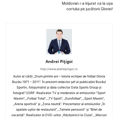
Moldovan i-a înjurat ca la uşa
cortului pe jucătorii Gloriei!
Andrei Pițigoi
http://www.andreipitigoi.ro
Autor al cărţii „Drum printre ani – Istoria echipei de fotbal Gloria
Buzău 1971 – 2011”. În prezent redactor şef al publicaţiei Buzăul
Sportiv, fotojurnalist şi data collector Data Sports Group şi
fotograf 123RF. Realizator TV şi moderator al emisiunilor "Sport
Maxim", „Fotbal Total”, „TV Sport”, „Eurofotbal”, „Sport Maxim”,
„Arena sportivă” şi „Zona neutră”. Prezentator al emisiunilor „În
spatele uşilor de restaurant”, „Tainele pensiunii” şi "Bilet de
vacanţă". Realizator al DVD-urilor „Războinicii la Ciuta”, „Meciuri