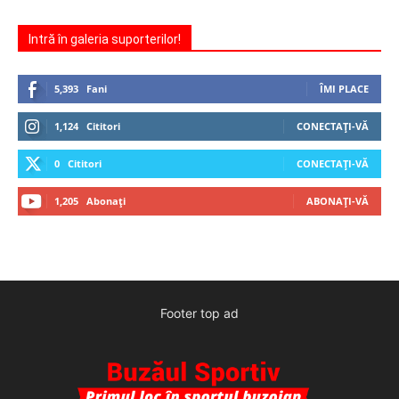
Intră în galeria suporterilor!
5,393
Fani
ÎMI PLACE
1,124
Cititori
CONECTAȚI-VĂ
0
Cititori
CONECTAȚI-VĂ
1,205
Abonați
ABONAȚI-VĂ
Footer top ad