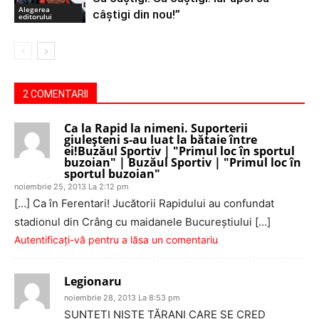
Alegerea
câștigi din nou!”
editorului
2 COMENTARII
Ca la Rapid la nimeni. Suporterii
giuleşteni s-au luat la bătaie între
ei!Buzăul Sportiv | "Primul loc în sportul
buzoian" | Buzăul Sportiv | "Primul loc în
sportul buzoian"
noiembrie 25, 2013 La 2:12 pm
[…] Ca în Ferentari! Jucătorii Rapidului au confundat
stadionul din Crâng cu maidanele Bucureştiului […]
Autentificați-vă pentru a lăsa un comentariu
Legionaru
noiembrie 28, 2013 La 8:53 pm
SUNTEȚI NIȘTE ȚĂRANI CARE SE CRED