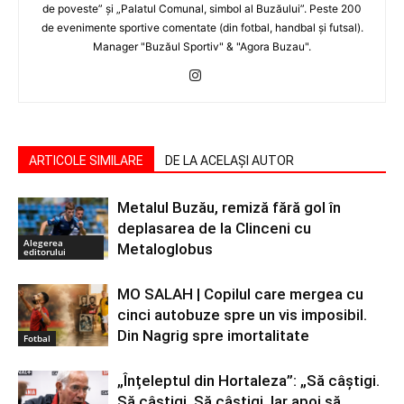
de poveste” şi „Palatul Comunal, simbol al Buzăului”. Peste 200
de evenimente sportive comentate (din fotbal, handbal şi futsal).
Manager "Buzăul Sportiv" & "Agora Buzau".
ARTICOLE SIMILARE
DE LA ACELAȘI AUTOR
Metalul Buzău, remiză fără gol în
deplasarea de la Clinceni cu
Alegerea
Metaloglobus
editorului
MO SALAH | Copilul care mergea cu
cinci autobuze spre un vis imposibil.
Din Nagrig spre imortalitate
Fotbal
„Înțeleptul din Hortaleza”: „Să câștigi.
Să câștigi. Să câștigi. Iar apoi să