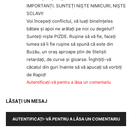
IMPORTANȚI. SUNTEȚI NIȘTE NIMICURI, NIȘTE
SCLAVI!
Voi începeți conflictul, vă luați bineînțeles
bătaie și apoi ne arătați pe noi cu degetul?
Sunteți niște PIZDE. Rușine să vă fie, faceți
lumea să îi fie rușine să spună că este din
Buzău, un oraș aproape plin de 5teliști
retardați, de curve și gioarse. Înghițiți-vă
căcatul din guri înainte să vă apucați să vorbiți
de Rapid!
Autentificați-vă pentru a lăsa un comentariu
LĂSAȚI UN MESAJ
AUTENTIFICAȚI-VĂ PENTRU A LĂSA UN COMENTARIU