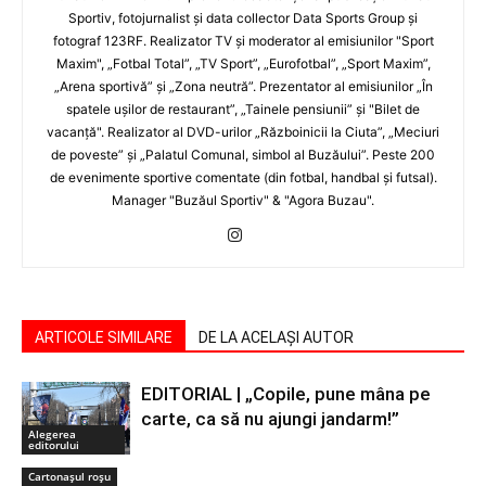
Sportiv, fotojurnalist şi data collector Data Sports Group şi
fotograf 123RF. Realizator TV şi moderator al emisiunilor "Sport
Maxim", „Fotbal Total”, „TV Sport”, „Eurofotbal”, „Sport Maxim”,
„Arena sportivă” şi „Zona neutră”. Prezentator al emisiunilor „În
spatele uşilor de restaurant”, „Tainele pensiunii” şi "Bilet de
vacanţă". Realizator al DVD-urilor „Războinicii la Ciuta”, „Meciuri
de poveste” şi „Palatul Comunal, simbol al Buzăului”. Peste 200
de evenimente sportive comentate (din fotbal, handbal şi futsal).
Manager "Buzăul Sportiv" & "Agora Buzau".
ARTICOLE SIMILARE
DE LA ACELAȘI AUTOR
EDITORIAL | „Copile, pune mâna pe
carte, ca să nu ajungi jandarm!”
Alegerea
editorului
Cartonaşul roşu