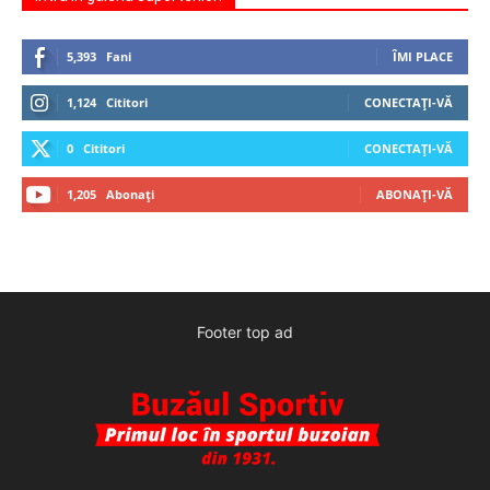
5,393
Fani
ÎMI PLACE
1,124
Cititori
CONECTAȚI-VĂ
0
Cititori
CONECTAȚI-VĂ
1,205
Abonați
ABONAȚI-VĂ
Footer top ad