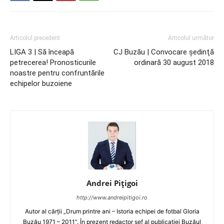
Articolul precedent
Articolul următor
LIGA 3 | Să înceapă
CJ Buzău | Convocare şedinţă
petrecerea! Pronosticurile
ordinară 30 august 2018
noastre pentru confruntările
echipelor buzoiene
Andrei Pițigoi
http://www.andreipitigoi.ro
Autor al cărţii „Drum printre ani – Istoria echipei de fotbal Gloria
Buzău 1971 – 2011”. În prezent redactor şef al publicaţiei Buzăul