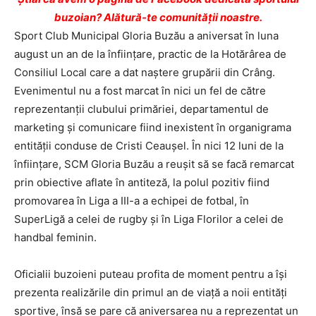
buzoian? Alătură-te comunității noastre.
Sport Club Municipal Gloria Buzău a aniversat în luna
august un an de la înfiinţare, practic de la Hotărârea de
Consiliul Local care a dat naştere grupării din Crâng.
Evenimentul nu a fost marcat în nici un fel de către
reprezentanţii clubului primăriei, departamentul de
marketing şi comunicare fiind inexistent în organigrama
entităţii conduse de Cristi Ceauşel. În nici 12 luni de la
înfiinţare, SCM Gloria Buzău a reuşit să se facă remarcat
prin obiective aflate în antiteză, la polul pozitiv fiind
promovarea în Liga a III-a a echipei de fotbal, în
SuperLigă a celei de rugby şi în Liga Florilor a celei de
handbal feminin.
Oficialii buzoieni puteau profita de moment pentru a îşi
prezenta realizările din primul an de viaţă a noii entităţi
sportive, însă se pare că aniversarea nu a reprezentat un