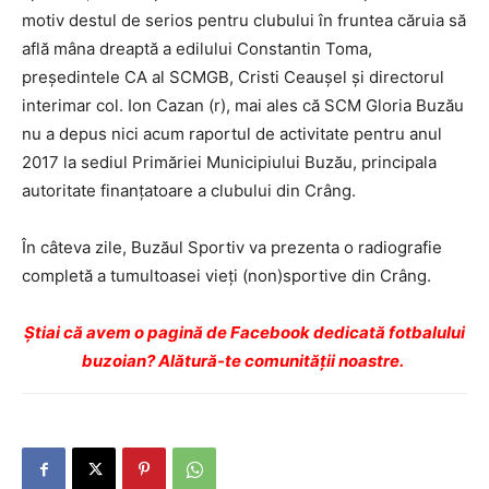
motiv destul de serios pentru clubului în fruntea căruia să
află mâna dreaptă a edilului Constantin Toma,
preşedintele CA al SCMGB, Cristi Ceauşel şi directorul
interimar col. Ion Cazan (r), mai ales că SCM Gloria Buzău
nu a depus nici acum raportul de activitate pentru anul
2017 la sediul Primăriei Municipiului Buzău, principala
autoritate finanţatoare a clubului din Crâng.
În câteva zile, Buzăul Sportiv va prezenta o radiografie
completă a tumultoasei vieţi (non)sportive din Crâng.
Ştiai că avem o pagină de Facebook dedicată fotbalului
buzoian? Alătură-te comunității noastre.