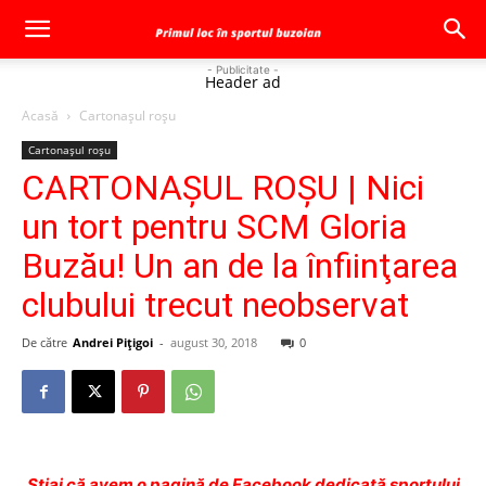
- Publicitate -
Header ad
Acasă
Cartonaşul roşu
Cartonaşul roşu
CARTONAŞUL ROŞU | Nici
un tort pentru SCM Gloria
Buzău! Un an de la înfiinţarea
clubului trecut neobservat
De către
Andrei Pițigoi
-
august 30, 2018
0
Ştiai că avem o pagină de Facebook dedicată sportului