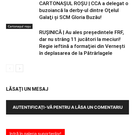
CARTONAŞUL ROŞU | CCA a delegat o
buzoiancă la derby-ul dintre Oţelul
Galaţi şi SCM Gloria Buzău!
Cartonaşul roşu
RUŞINICĂ | Au ales preşedintele FRF,
dar nu strâng 11 jucători la meciuri!
Regie ieftină a formaţiei din Verneşti
în deplasarea de la Pătrârlagele
LĂSAȚI UN MESAJ
AUTENTIFICAȚI-VĂ PENTRU A LĂSA UN COMENTARIU
Intră în galeria suporterilor!