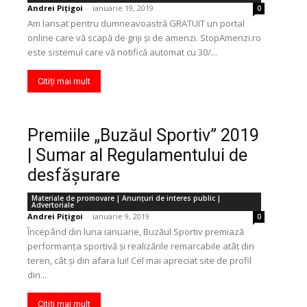
Andrei Pițigoi
-
ianuarie 19, 2019
0
Am lansat pentru dumneavoastră GRATUIT un portal
online care vă scapă de griji și de amenzi. StopAmenzi.ro
este sistemul care vă notifică automat cu 30/...
Citiți mai mult
Premiile „Buzăul Sportiv” 2019
| Sumar al Regulamentului de
desfășurare
Materiale de promovare | Anunţuri de interes public |
Advertoriale
Andrei Pițigoi
-
ianuarie 9, 2019
0
Începând din luna ianuarie, Buzăul Sportiv premiază
performanța sportivă și realizările remarcabile atât din
teren, cât și din afara lui! Cel mai apreciat site de profil
din...
Citiți mai mult