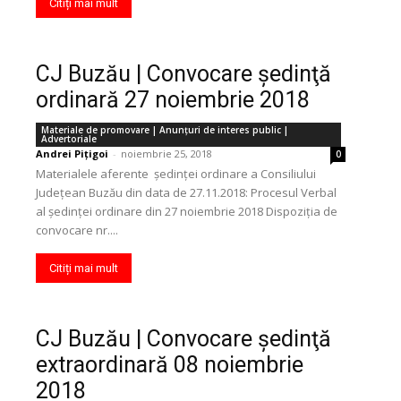
Citiți mai mult
CJ Buzău | Convocare şedinţă
ordinară 27 noiembrie 2018
Materiale de promovare | Anunţuri de interes public |
Advertoriale
Andrei Pițigoi
-
noiembrie 25, 2018
0
Materialele aferente ședinței ordinare a Consiliului
Județean Buzău din data de 27.11.2018: Procesul Verbal
al ședinței ordinare din 27 noiembrie 2018 Dispoziția de
convocare nr....
Citiți mai mult
CJ Buzău | Convocare şedinţă
extraordinară 08 noiembrie
2018