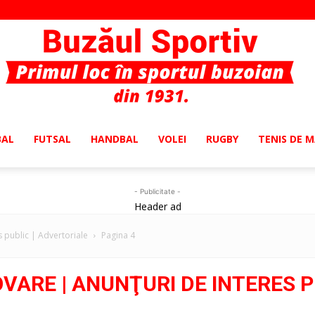
BAL
FUTSAL
HANDBAL
VOLEI
RUGBY
TENIS DE 
Buzaul
- Publicitate -
Header ad
 public | Advertoriale
Pagina 4
Sportiv
ARE | ANUNŢURI DE INTERES PU