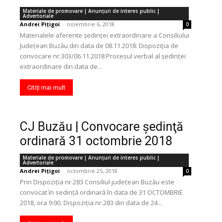
Materiale de promovare | Anunţuri de interes public |
Advertoriale
Andrei Pițigoi
-
noiembrie 6, 2018
0
Materialele aferente ședinței extraordinare a Consiliului
Județean Buzău din data de 08.11.2018: Dispoziția de
convocare nr.303/06.11.2018 Procesul verbal al ședinței
extraordinare din data de...
Citiți mai mult
CJ Buzău | Convocare şedinţă
ordinară 31 octombrie 2018
Materiale de promovare | Anunţuri de interes public |
Advertoriale
Andrei Pițigoi
-
octombrie 25, 2018
0
Prin Dispoziția nr.283 Consiliul județean Buzău este
convocat în sedință ordinară în data de 31 OCTOMBRIE
2018, ora 9:00. Dispoziția nr.283 din data de 24...