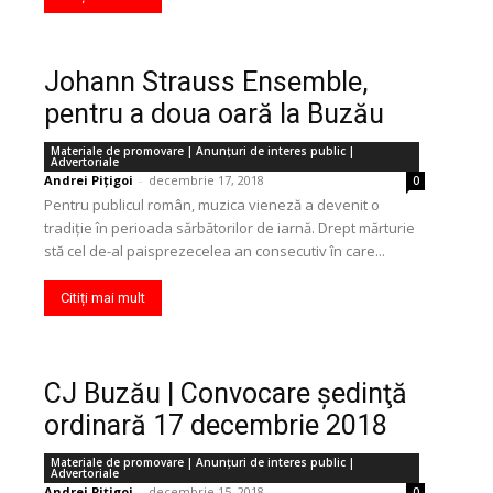
Johann Strauss Ensemble,
pentru a doua oară la Buzău
Materiale de promovare | Anunţuri de interes public |
Advertoriale
Andrei Pițigoi
-
decembrie 17, 2018
0
Pentru publicul român, muzica vieneză a devenit o
tradiție în perioada sărbătorilor de iarnă. Drept mărturie
stă cel de-al paisprezecelea an consecutiv în care...
Citiți mai mult
CJ Buzău | Convocare şedinţă
ordinară 17 decembrie 2018
Materiale de promovare | Anunţuri de interes public |
Advertoriale
Andrei Pițigoi
-
decembrie 15, 2018
0