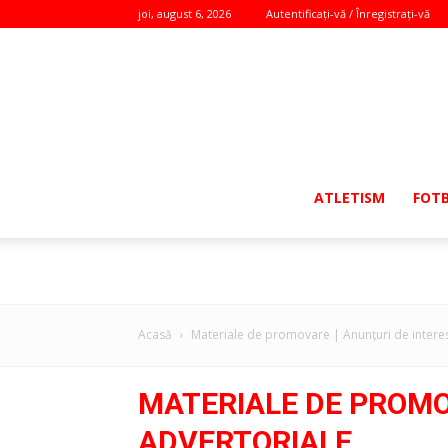
joi, august 6, 2026
Autentificați-vă / Înregistrați-vă
ATLETISM
FOT
Acasă
Materiale de promovare | Anunţuri de interes
MATERIALE DE PROMOV
ADVERTORIALE