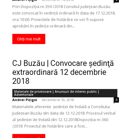
Prin Dispoziția nr.359 /2018 Consiliul județean Buzău
este convocat în sedință ordinară în data de 17.12.2018,
ora 10:00. Proiectele de hotărâre ce vor fi supuse
aprobării în ședința ordinară din...
Citiți mai mult
CJ Buzău | Convocare şedinţă
extraordinară 12 decembrie
2018
Materiale de promovare | Anunţuri de interes public |
Advertoriale
Andrei Pițigoi
-
decembrie 10, 2018
0
Materialele aferente ședinței de îndată a Consiliului
Județean Buzău din data de 12.12.2018: Procesul verbal
al ședinței de îndată din 12.12.2018Dispoziția nr.360
/2018 Proiectul de hotărâre care a fost...