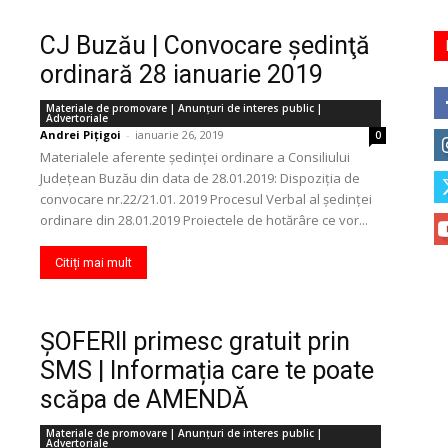
CJ Buzău | Convocare şedinţă
ordinară 28 ianuarie 2019
Materiale de promovare | Anunţuri de interes public |
Advertoriale
Andrei Pițigoi
-
ianuarie 26, 2019
0
Materialele aferente ședinței ordinare a Consiliului
Județean Buzău din data de 28.01.2019: Dispoziția de
convocare nr.22/21.01. 2019 Procesul Verbal al ședinței
ordinare din 28.01.2019 Proiectele de hotărâre ce vor...
Citiți mai mult
ȘOFERII primesc gratuit prin
SMS | Informația care te poate
scăpa de AMENDĂ
Materiale de promovare | Anunţuri de interes public |
Advertoriale