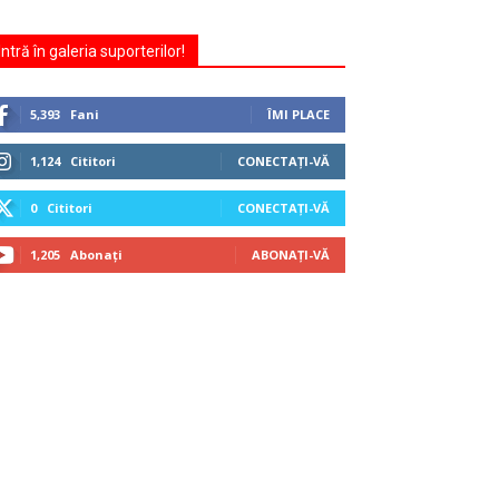
Intră în galeria suporterilor!
5,393
Fani
ÎMI PLACE
1,124
Cititori
CONECTAȚI-VĂ
0
Cititori
CONECTAȚI-VĂ
1,205
Abonați
ABONAȚI-VĂ