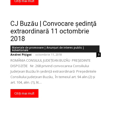
Citiți mai mult
CJ Buzău | Convocare şedinţă
extraordinară 11 octombrie
2018
Materiale de promovare | Anunţuri de interes public |
Advertoriale
Andrei Pițigoi
-
octombrie 11, 2018
0
ROMÂNIA CONSILIUL JUDEŢEAN BUZĂU PREŞEDINTE
DISPOZIŢIE Nr. 268 privind convocarea Consiliului
Judeţean Buzău în şedinţă extraordinară Preşedintele
Consiliului judeţean Buzău, În temeiul art. 94 alin.(2) şi
art. 104, alin. (1), lit....
Citiți mai mult