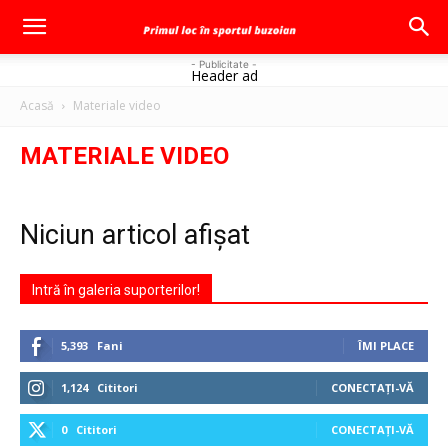
- Publicitate -
Header ad
Acasă
Materiale video
MATERIALE VIDEO
Niciun articol afișat
Intră în galeria suporterilor!
5,393
Fani
ÎMI PLACE
1,124
Cititori
CONECTAȚI-VĂ
0
Cititori
CONECTAȚI-VĂ