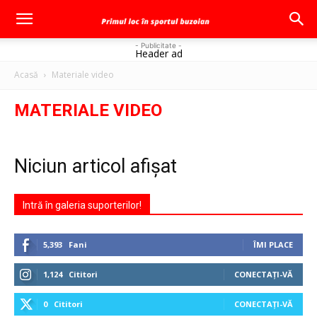
- Publicitate -
Header ad
Acasă
Materiale video
MATERIALE VIDEO
Niciun articol afișat
Intră în galeria suporterilor!
5,393
Fani
ÎMI PLACE
1,124
Cititori
CONECTAȚI-VĂ
0
Cititori
CONECTAȚI-VĂ