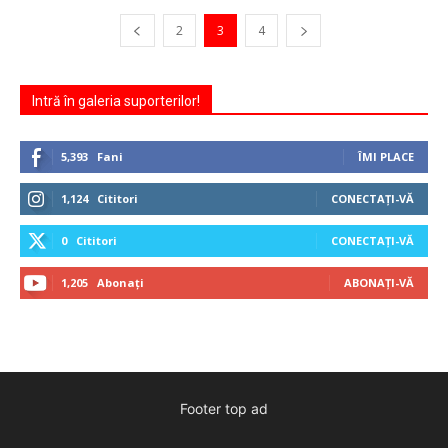
2
3
4
Intră în galeria suporterilor!
5,393
Fani
ÎMI PLACE
1,124
Cititori
CONECTAȚI-VĂ
0
Cititori
CONECTAȚI-VĂ
1,205
Abonați
ABONAȚI-VĂ
Footer top ad