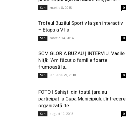
martie 8, 2018
Sah
0
Trofeul Buzăul Sportiv la șah interactiv
– Etapa a VI-a
martie 14, 2014
Sah
0
SCM GLORIA BUZĂU | INTERVIU. Vasile
Niţă: “Am făcut o familie foarte
frumoasă la...
ianuarie 29, 2018
Sah
0
FOTO | Şahişti din toată ţara au
participat la Cupa Municipiului, întrecere
organizată de...
august 12, 2018
Sah
0