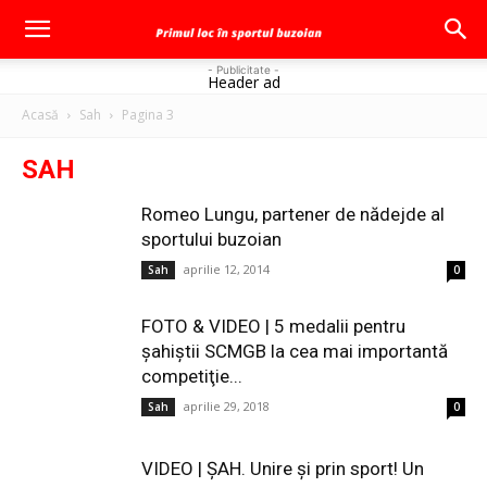
- Publicitate -
Header ad
Acasă
Sah
Pagina 3
SAH
Romeo Lungu, partener de nădejde al
sportului buzoian
aprilie 12, 2014
Sah
0
FOTO & VIDEO | 5 medalii pentru
şahiştii SCMGB la cea mai importantă
competiţie...
aprilie 29, 2018
Sah
0
VIDEO | ŞAH. Unire şi prin sport! Un