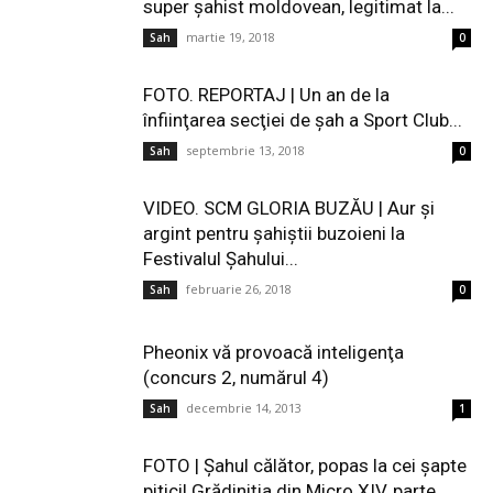
super şahist moldovean, legitimat la...
martie 19, 2018
Sah
0
FOTO. REPORTAJ | Un an de la
înfiinţarea secţiei de şah a Sport Club...
septembrie 13, 2018
Sah
0
VIDEO. SCM GLORIA BUZĂU | Aur şi
argint pentru şahiştii buzoieni la
Festivalul Şahului...
februarie 26, 2018
Sah
0
Pheonix vă provoacă inteligenţa
(concurs 2, numărul 4)
decembrie 14, 2013
Sah
1
FOTO | Şahul călător, popas la cei şapte
pitici! Grădiniţia din Micro XIV, parte...