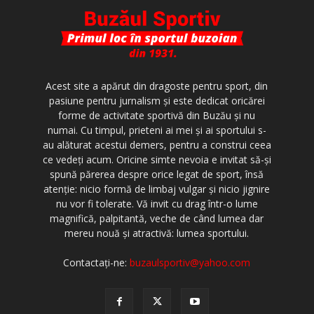
Acest site a apărut din dragoste pentru sport, din
pasiune pentru jurnalism şi este dedicat oricărei
forme de activitate sportivă din Buzău şi nu
numai. Cu timpul, prieteni ai mei şi ai sportului s-
au alăturat acestui demers, pentru a construi ceea
ce vedeţi acum. Oricine simte nevoia e invitat să-şi
spună părerea despre orice legat de sport, însă
atenţie: nicio formă de limbaj vulgar şi nicio jignire
nu vor fi tolerate. Vă invit cu drag într-o lume
magnifică, palpitantă, veche de când lumea dar
mereu nouă şi atractivă: lumea sportului.
Contactați-ne:
buzaulsportiv@yahoo.com