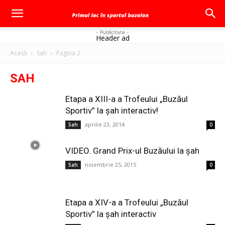
- Publicitate -
Header ad
Acasă
Sah
Pagina 2
SAH
Etapa a XIII-a a Trofeului „Buzăul
Sportiv” la şah interactiv!
aprilie 23, 2014
Sah
0
VIDEO. Grand Prix-ul Buzăului la şah
noiembrie 25, 2015
Sah
0
Etapa a XIV-a a Trofeului „Buzăul
Sportiv” la şah interactiv