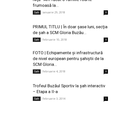
frumoasă la...
ianuarie 29, 2018
Sah
0
PRIMUL TITLU | În doar şase luni, secţia
de şah a SCM Gloria Buzău...
februarie 10, 2018
Sah
0
FOTO | Echipamente şi infrastructură
de nivel european pentru şahiştii de la
SCM Gloria...
februarie 4, 2018
Sah
0
Trofeul Buzăul Sportiv la șah interactiv
– Etapa a II-a
februarie 3, 2014
Sah
1