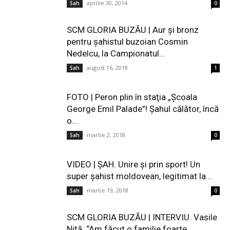
aprilie 30, 2014
Sah
0
SCM GLORIA BUZĂU | Aur şi bronz
pentru şahistul buzoian Cosmin
Nedelcu, la Campionatul...
august 16, 2018
Sah
1
FOTO | Peron plin în staţia „Şcoala
George Emil Palade”! Şahul călător, încă
o...
martie 2, 2018
Sah
0
VIDEO | ŞAH. Unire şi prin sport! Un
super şahist moldovean, legitimat la...
martie 19, 2018
Sah
0
SCM GLORIA BUZĂU | INTERVIU. Vasile
Niţă: “Am făcut o familie foarte