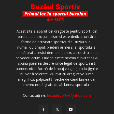
Acest site a apărut din dragoste pentru sport, din
pasiune pentru jurnalism şi este dedicat oricărei
forme de activitate sportivă din Buzău şi nu
numai. Cu timpul, prieteni ai mei şi ai sportului s-
au alăturat acestui demers, pentru a construi ceea
ce vedeţi acum. Oricine simte nevoia e invitat să-şi
spună părerea despre orice legat de sport, însă
atenţie: nicio formă de limbaj vulgar şi nicio jignire
nu vor fi tolerate. Vă invit cu drag într-o lume
magnifică, palpitantă, veche de când lumea dar
mereu nouă şi atractivă: lumea sportului.
Contactați-ne:
buzaulsportiv@yahoo.com