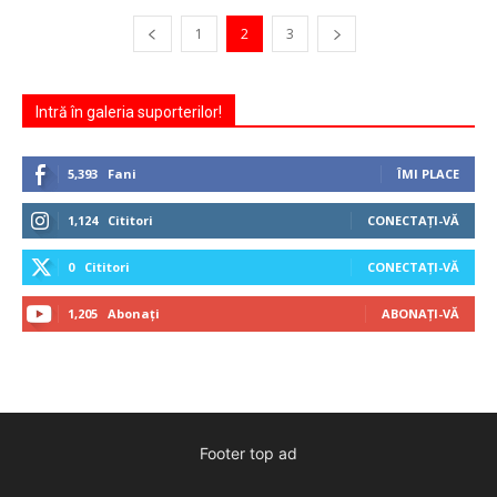
1
2
3
Intră în galeria suporterilor!
5,393
Fani
ÎMI PLACE
1,124
Cititori
CONECTAȚI-VĂ
0
Cititori
CONECTAȚI-VĂ
1,205
Abonați
ABONAȚI-VĂ
Footer top ad