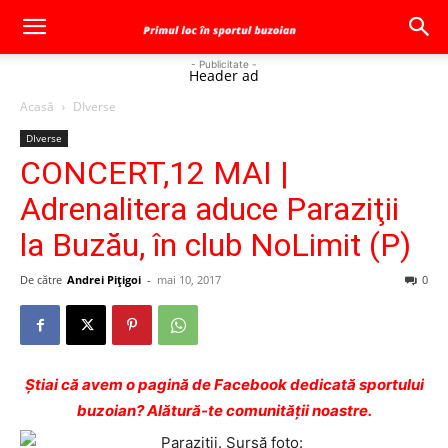
- Publicitate -
Header ad
Acasă
DIverse
DIverse
CONCERT,12 MAI |
Adrenalitera aduce Paraziţii
la Buzău, în club NoLimit (P)
De către
Andrei Pițigoi
-
mai 10, 2017
0
Ştiai că avem o pagină de Facebook dedicată sportului
buzoian? Alătură-te comunității noastre.