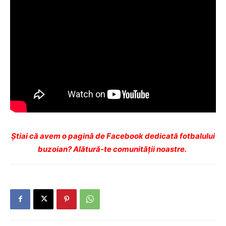
Ştiai că avem o pagină de Facebook dedicată fotbalului
buzoian? Alătură-te comunității noastre.