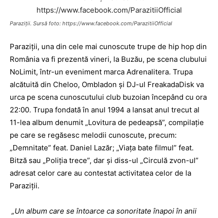
Paraziţii. Sursă foto: https://www.facebook.com/ParazitiiOfficial
Paraziţii, una din cele mai cunoscute trupe de hip hop din
România va fi prezentă vineri, la Buzău, pe scena clubului
NoLimit, într-un eveniment marca Adrenalitera. Trupa
alcătuită din Cheloo, Ombladon şi DJ-ul FreakadaDisk va
urca pe scena cunoscutului club buzoian începând cu ora
22:00. Trupa fondată în anul 1994 a lansat anul trecut al
11-lea album denumit „Lovitura de pedeapsă”, compilaţie
pe care se regăsesc melodii cunoscute, precum:
„Demnitate” feat. Daniel Lazăr; „Viaţa bate filmul” feat.
Bitză sau „Poliţia trece”, dar şi diss-ul „Circulă zvon-ul”
adresat celor care au contestat activitatea celor de la
Paraziţii.
„Un album care se întoarce ca sonoritate înapoi în anii