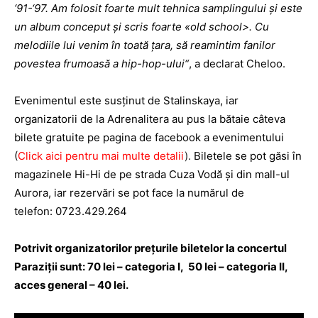
‘91-‘97. Am folosit foarte mult tehnica samplingului și este
un album conceput și scris foarte «old school>. Cu
melodiile lui venim în toată țara, să reamintim fanilor
povestea frumoasă a hip-hop-ului“
, a declarat Cheloo.
Evenimentul este susţinut de Stalinskaya, iar
organizatorii de la Adrenalitera au pus la bătaie câteva
bilete gratuite pe pagina de facebook a evenimentului
(
Click aici pentru mai multe detalii
).
Biletele se pot găsi în
magazinele Hi-Hi de pe strada Cuza Vodă şi din mall-ul
Aurora, iar rezervări se pot face la numărul de
telefon: 0723.429.264
Potrivit organizatorilor prețurile biletelor la concertul
Paraziții sunt: 70 lei – categoria I, 50 lei – categoria II,
acces general – 40 lei.