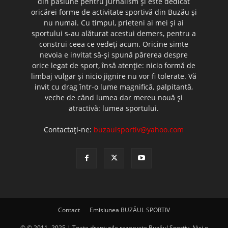
din pasiune pentru jurnalism şi este dedicat
oricărei forme de activitate sportivă din Buzău şi
nu numai. Cu timpul, prieteni ai mei şi ai
sportului s-au alăturat acestui demers, pentru a
construi ceea ce vedeţi acum. Oricine simte
nevoia e invitat să-şi spună părerea despre
orice legat de sport, însă atenţie: nicio formă de
limbaj vulgar şi nicio jignire nu vor fi tolerate. Vă
invit cu drag într-o lume magnifică, palpitantă,
veche de când lumea dar mereu nouă şi
atractivă: lumea sportului.
Contactați-ne:
buzaulsportiv@yahoo.com
Contact
Emisiunea BUZĂUL SPORTIV
© © 2011- 2025 | Toate drepturile rezervate Buzăul Sportiv. Nici o