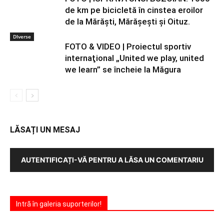
de km pe bicicletă în cinstea eroilor
de la Mărăşti, Mărăşeşti şi Oituz.
DIverse
FOTO & VIDEO | Proiectul sportiv
internaţional „United we play, united
we learn” se încheie la Măgura
LĂSAȚI UN MESAJ
AUTENTIFICAȚI-VĂ PENTRU A LĂSA UN COMENTARIU
Intră în galeria suporterilor!