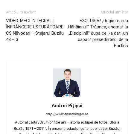
Articolul precedent
Articolul următor
VIDEO. MECI INTEGRAL |
EXCLUSIV! „Regie marca
ÎNFRÂNGERE USTURĂTOARE!
Hăhăianu!” Trăsnea, chemat la
CS Năvodari – Stejarul Buzău:
„Disciplină” după ce i-a dat „un
48 – 3
capac” preşedintelui de la
Fortius
Andrei Pițigoi
http://www.andreipitigoi.ro
Autor al cărţii „Drum printre ani – Istoria echipei de fotbal Gloria
Buzău 1971 – 2011”. În prezent redactor şef al publicaţiei Buzăul