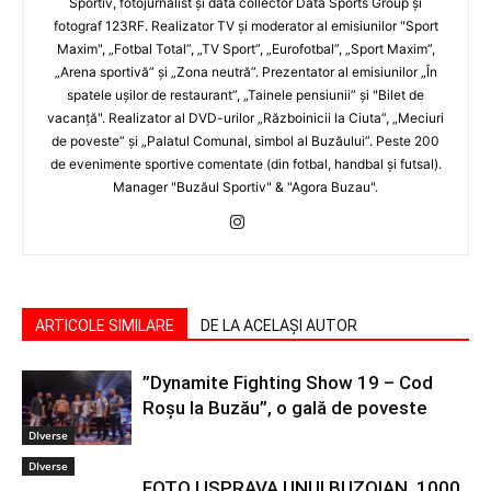
Sportiv, fotojurnalist şi data collector Data Sports Group şi
fotograf 123RF. Realizator TV şi moderator al emisiunilor "Sport
Maxim", „Fotbal Total”, „TV Sport”, „Eurofotbal”, „Sport Maxim”,
„Arena sportivă” şi „Zona neutră”. Prezentator al emisiunilor „În
spatele uşilor de restaurant”, „Tainele pensiunii” şi "Bilet de
vacanţă". Realizator al DVD-urilor „Războinicii la Ciuta”, „Meciuri
de poveste” şi „Palatul Comunal, simbol al Buzăului”. Peste 200
de evenimente sportive comentate (din fotbal, handbal şi futsal).
Manager "Buzăul Sportiv" & "Agora Buzau".
ARTICOLE SIMILARE
DE LA ACELAȘI AUTOR
”Dynamite Fighting Show 19 – Cod
Roșu la Buzău”, o gală de poveste
DIverse
DIverse
FOTO | ISPRAVA UNUI BUZOIAN. 1000