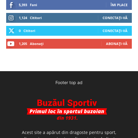
5,393
Fani
ÎMI PLACE
1,124
Cititori
CONECTAȚI-VĂ
0
Cititori
CONECTAȚI-VĂ
1,205
Abonați
ABONAȚI-VĂ
Footer top ad
Acest site a apărut din dragoste pentru sport,