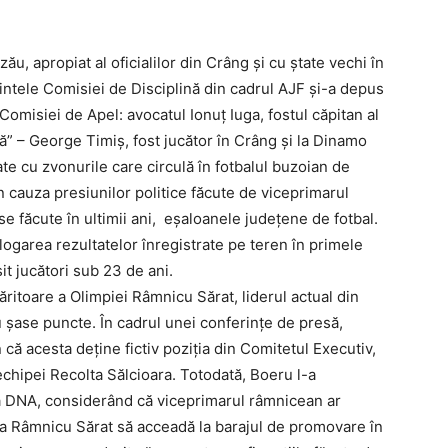
u, apropiat al oficialilor din Crâng şi cu ştate vechi în
intele Comisiei de Disciplină din cadrul AJF şi-a depus
i Comisiei de Apel: avocatul Ionuţ Iuga, fostul căpitan al
ă” – George Timiş, fost jucător în Crâng şi la Dinamo
ate cu zvonurile care circulă în fotbalul buzoian de
n cauza presiunilor politice făcute de viceprimarul
se făcute în ultimii ani, eşaloanele judeţene de fotbal.
logarea rezultatelor înregistrate pe teren în primele
it jucători sub 23 de ani.
ritoare a Olimpiei Râmnicu Sărat, liderul actual din
u şase puncte. În cadrul unei conferinţe de presă,
că acesta deţine fictiv poziţia din Comitetul Executiv,
echipei Recolta Sălcioara. Totodată, Boeru l-a
la DNA, considerând că viceprimarul râmnicean ar
pia Râmnicu Sărat să acceadă la barajul de promovare în