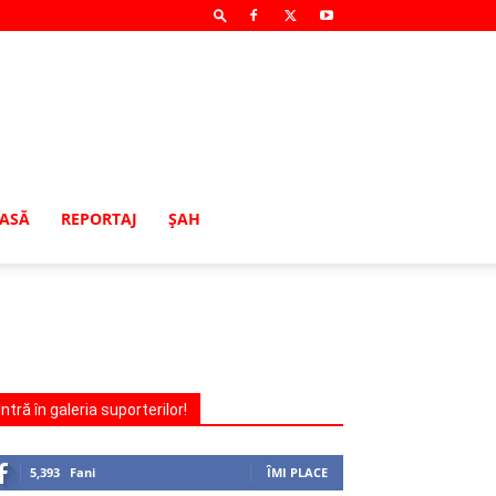
MASĂ
REPORTAJ
ŞAH
Intră în galeria suporterilor!
5,393
Fani
ÎMI PLACE