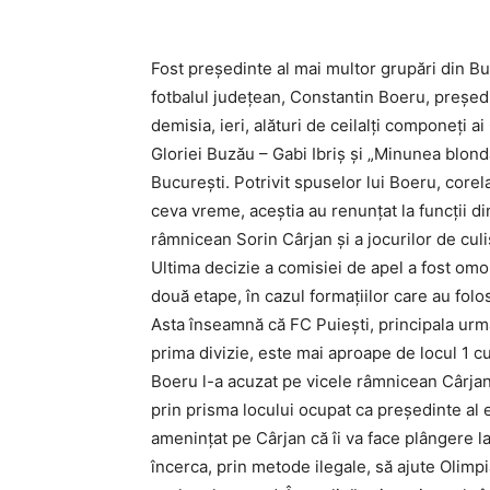
Fost preşedinte al mai multor grupări din Buză
fotbalul județean, Constantin Boeru, preşed
demisia, ieri, alături de ceilalţi componeţi a
Gloriei Buzău – Gabi Ibriş şi „Minunea blond
Bucureşti. Potrivit spuselor lui Boeru, corel
ceva vreme, aceştia au renunţat la funcţii di
râmnicean Sorin Cârjan şi a jocurilor de culi
Ultima decizie a comisiei de apel a fost omo
două etape, în cazul formaţiilor care au folos
Asta înseamnă că FC Puieşti, principala urmă
prima divizie, este mai aproape de locul 1 c
Boeru l-a acuzat pe vicele râmnicean Cârjan 
prin prisma locului ocupat ca preşedinte al 
ameninţat pe Cârjan că îi va face plângere 
încerca, prin metode ilegale, să ajute Olim