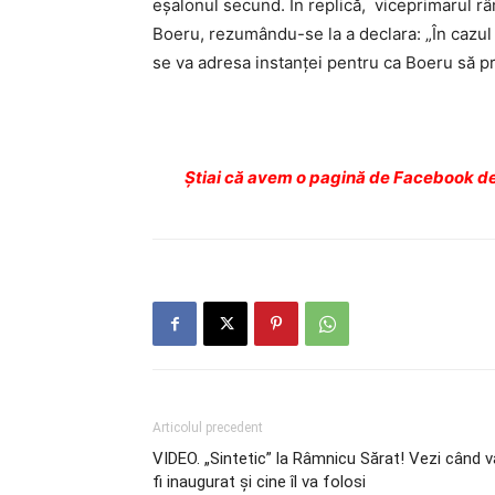
eşalonul secund. În replică, viceprimarul râ
Boeru, rezumându-se la a declara: „În cazul 
se va adresa instanţei pentru ca Boeru să 
Ştiai că avem o pagină de Facebook de
Articolul precedent
VIDEO. „Sintetic” la Râmnicu Sărat! Vezi când v
fi inaugurat şi cine îl va folosi