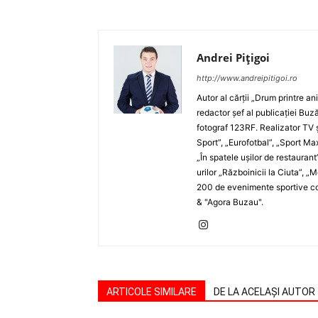
Andrei Pițigoi
http://www.andreipitigoi.ro
Autor al cărţii „Drum printre an
redactor şef al publicaţiei Buză
fotograf 123RF. Realizator TV ş
Sport”, „Eurofotbal”, „Sport Ma
„În spatele uşilor de restaurant
urilor „Războinicii la Ciuta”, 
200 de evenimente sportive com
& "Agora Buzau".
ARTICOLE SIMILARE
DE LA ACELAȘI AUTOR