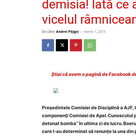
demisia! Iată ce 
vicelul râmnicean
De către
Andrei Pițigoi
-
martie 1, 2015
Ştiai că avem o pagină de Facebook de
Preşedintele Comisiei de Disciplină a AJF, C
componenţi Comisiei de Apel. Cunoscutul p
detonat bomba” în ultima zi de lucru. Boeru 
care l-au determinat să renunţe la una din p