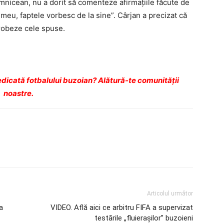
mnicean, nu a dorit să comenteze afirmaţiile făcute de
meu, faptele vorbesc de la sine”. Cârjan a precizat că
probeze cele spuse.
dicată fotbalului buzoian? Alătură-te comunității
noastre.
Articolul următor
a
VIDEO. Află aici ce arbitru FIFA a supervizat
testările „fluierașilor” buzoieni