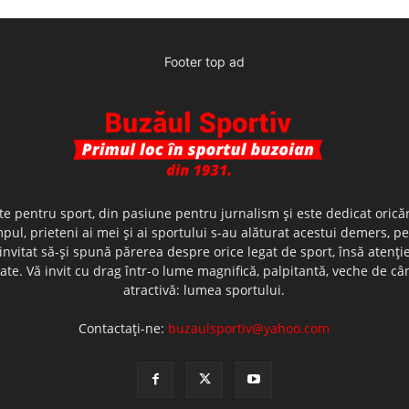
Footer top ad
te pentru sport, din pasiune pentru jurnalism şi este dedicat oricăr
ul, prieteni ai mei şi ai sportului s-au alăturat acestui demers, p
nvitat să-şi spună părerea despre orice legat de sport, însă atenţi
olerate. Vă invit cu drag într-o lume magnifică, palpitantă, veche de
atractivă: lumea sportului.
Contactați-ne:
buzaulsportiv@yahoo.com