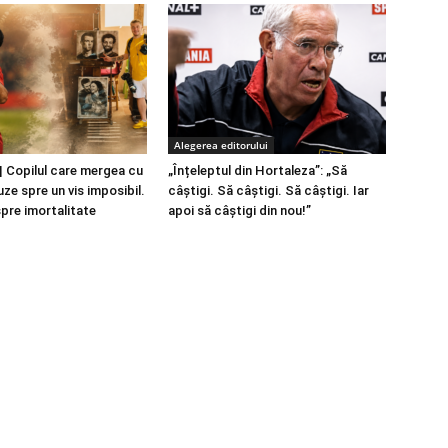
Alegerea editorului
 Copilul care mergea cu
„Înțeleptul din Hortaleza”: „Să
ze spre un vis imposibil.
câștigi. Să câștigi. Să câștigi. Iar
spre imortalitate
apoi să câștigi din nou!”