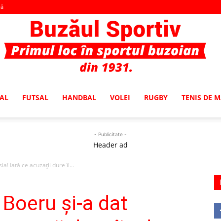
vă
AL
FUTSAL
HANDBAL
VOLEI
RUGBY
TENIS DE 
Buzaul
- Publicitate -
Header ad
! Iată ce acuzații dure îi...
Sportiv
 Boeru și-a dat