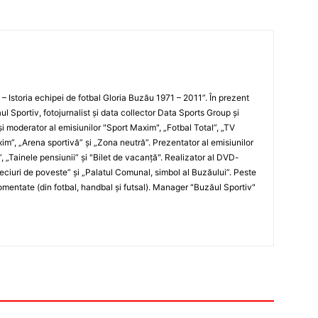
i – Istoria echipei de fotbal Gloria Buzău 1971 – 2011”. În prezent
ul Sportiv, fotojurnalist şi data collector Data Sports Group şi
i moderator al emisiunilor "Sport Maxim", „Fotbal Total”, „TV
xim”, „Arena sportivă” şi „Zona neutră”. Prezentator al emisiunilor
”, „Tainele pensiunii” şi "Bilet de vacanţă". Realizator al DVD-
„Meciuri de poveste” şi „Palatul Comunal, simbol al Buzăului”. Peste
entate (din fotbal, handbal şi futsal). Manager "Buzăul Sportiv"