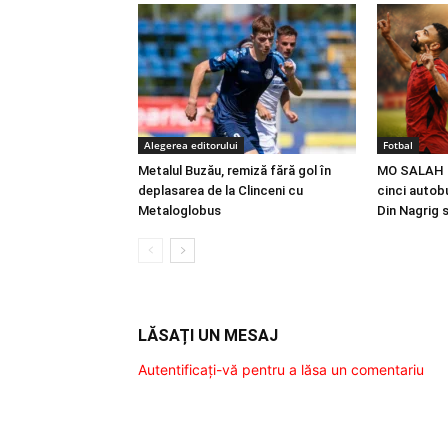
Alegerea editorului
Fotbal
Metalul Buzău, remiză fără gol în
MO SALAH |
deplasarea de la Clinceni cu
cinci autobu
Metaloglobus
Din Nagrig 
LĂSAȚI UN MESAJ
Autentificați-vă pentru a lăsa un comentariu