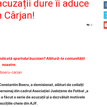
acuzații dure îi aduce
 Cârjan!
0
dicată sportului buzoian? Alătură-te comunității
noastre.
onstantin Boeru, a demisionat, alături de ceilalţi
ersonaj din cadrul Asociaţiei Judeţene de Fotbal „a
a făcut o serie de acuzaţii şi a dezvăluit motivele
oziţiile cheie din AJF.