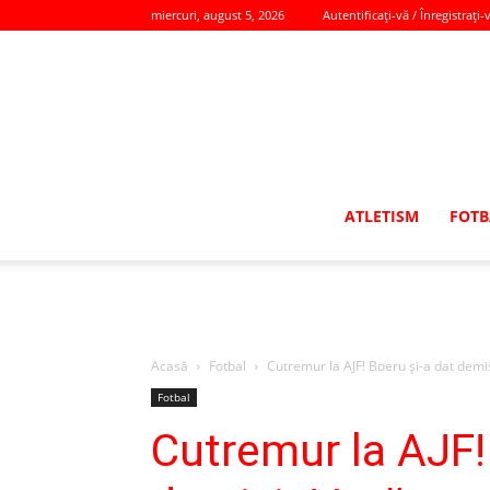
miercuri, august 5, 2026
Autentificați-vă / Înregistrați-
ATLETISM
FOTB
Acasă
Fotbal
Cutremur la AJF! Boeru și-a dat demisia
Fotbal
Cutremur la AJF!