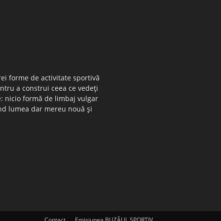
ei forme de activitate sportivă
entru a construi ceea ce vedeţi
e: nicio formă de limbaj vulgar
 când lumea dar mereu nouă şi
Contact
Emisiunea BUZĂUL SPORTIV