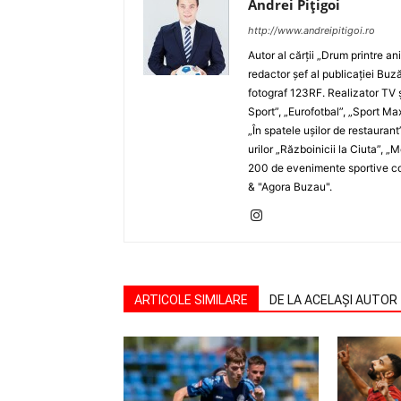
Andrei Pițigoi
http://www.andreipitigoi.ro
Autor al cărţii „Drum printre an
redactor şef al publicaţiei Buză
fotograf 123RF. Realizator TV ş
Sport”, „Eurofotbal”, „Sport Ma
„În spatele uşilor de restaurant
urilor „Războinicii la Ciuta”, 
200 de evenimente sportive com
& "Agora Buzau".
ARTICOLE SIMILARE
DE LA ACELAȘI AUTOR