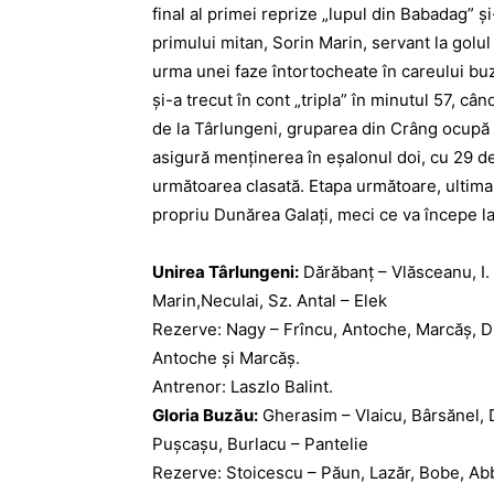
final al primei reprize „lupul din Babadag” şi
primului mitan, Sorin Marin, servant la golul 
urma unei faze întortocheate în careului buzo
şi-a trecut în cont „tripla” în minutul 57, c
de la Târlungeni, gruparea din Crâng ocupă a
asigură menţinerea în eşalonul doi, cu 29 d
următoarea clasată. Etapa următoare, ultima 
propriu Dunărea Galaţi, meci ce va începe la
Unirea Târlungeni:
Dărăbanţ – Vlăsceanu, I. Ş
Marin,Neculai, Sz. Antal – Elek
Rezerve: Nagy – Frîncu, Antoche, Marcăş, Du
Antoche şi Marcăş.
Antrenor: Laszlo Balint.
Gloria Buzău:
Gherasim – Vlaicu, Bârsănel, D
Puşcaşu, Burlacu – Pantelie
Rezerve: Stoicescu – Păun, Lazăr, Bobe, Abba