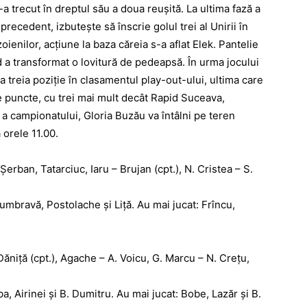
-a trecut în dreptul său a doua reuşită. La ultima fază a
precedent, izbuteşte să înscrie golul trei al Unirii în
ienilor, acţiune la baza căreia s-a aflat Elek. Pantelie
ând a transformat o lovitură de pedeapsă. În urma jocului
 treia poziţie în clasamentul play-out-ului, ultima care
e puncte, cu trei mai mult decât Rapid Suceava,
a campionatului, Gloria Buzău va întâlni pe teren
 orele 11.00.
erban, Tatarciuc, Iaru – Brujan (cpt.), N. Cristea – S.
mbravă, Postolache şi Liţă. Au mai jucat: Frîncu,
ăniţă (cpt.), Agache – A. Voicu, G. Marcu – N. Creţu,
, Airinei şi B. Dumitru. Au mai jucat: Bobe, Lazăr şi B.