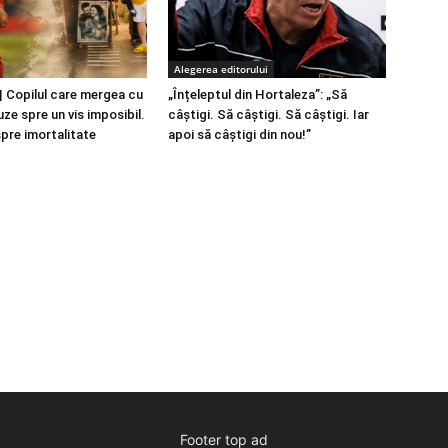
Alegerea editorului
 Copilul care mergea cu
„Înțeleptul din Hortaleza”: „Să
ze spre un vis imposibil.
câștigi. Să câștigi. Să câștigi. Iar
spre imortalitate
apoi să câștigi din nou!”
Footer top ad