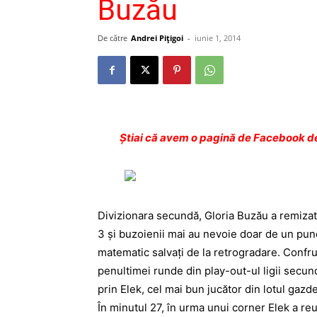
Buzău
De către
Andrei Pițigoi
-
iunie 1, 2014
Ştiai că avem o pagină de Facebook de
Divizionara secundă, Gloria Buzău a remizat
3 şi buzoienii mai au nevoie doar de un punc
matematic salvaţi de la retrogradare. Confr
penultimei runde din play-out-ul ligii secun
prin Elek, cel mai bun jucător din lotul gazde
În minutul 27, în urma unui corner Elek a reu