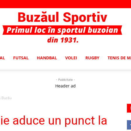
AL
FUTSAL
HANDBAL
VOLEI
RUGBY
TENIS DE 
Buzaul
- Publicitate -
Header ad
la Buzău
Sportiv
elie aduce un punct la