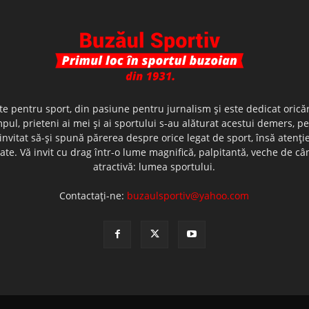
te pentru sport, din pasiune pentru jurnalism şi este dedicat oricăr
ul, prieteni ai mei şi ai sportului s-au alăturat acestui demers, p
nvitat să-şi spună părerea despre orice legat de sport, însă atenţi
olerate. Vă invit cu drag într-o lume magnifică, palpitantă, veche de
atractivă: lumea sportului.
Contactați-ne:
buzaulsportiv@yahoo.com