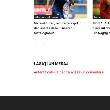
Alegerea editorului
Fotbal
Metalul Buzău, remiză fără gol în
MO SALAH |
deplasarea de la Clinceni cu
cinci autobu
Metaloglobus
Din Nagrig 
LĂSAȚI UN MESAJ
Autentificați-vă pentru a lăsa un comentariu