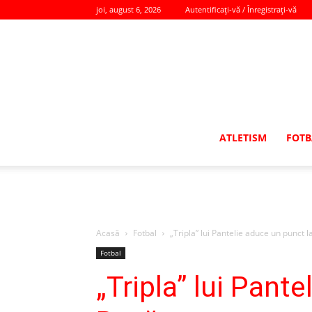
joi, august 6, 2026
Autentificați-vă / Înregistrați-vă
ATLETISM
FOTB
Acasă
Fotbal
„Tripla” lui Pantelie aduce un punct 
Fotbal
„Tripla” lui Pant