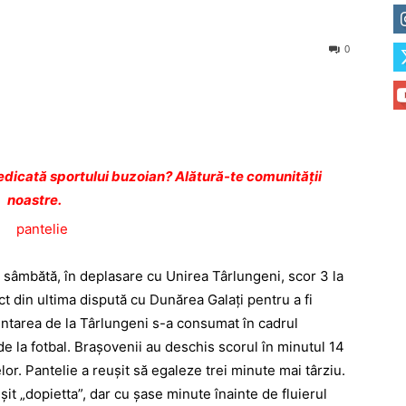
0
dicată sportului buzoian? Alătură-te comunității
noastre.
 sâmbătă, în deplasare cu Unirea Târlungeni, scor 3 la
t din ultima dispută cu Dunărea Galaţi pentru a fi
untarea de la Târlungeni s-a consumat în cadrul
de la fotbal. Braşovenii au deschis scorul în minutul 14
lor. Pantelie a reuşit să egaleze trei minute mai târziu.
şit „dopietta”, dar cu şase minute înainte de fluierul