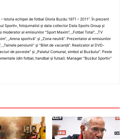
i – Istoria echipei de fotbal Gloria Buzău 1971 – 2011”. În prezent
ul Sportiv, fotojurnalist şi data collector Data Sports Group şi
i moderator al emisiunilor "Sport Maxim", „Fotbal Total”, „TV
xim”, „Arena sportivă” şi „Zona neutră”. Prezentator al emisiunilor
”, „Tainele pensiunii” şi "Bilet de vacanţă". Realizator al DVD-
„Meciuri de poveste” şi „Palatul Comunal, simbol al Buzăului”. Peste
entate (din fotbal, handbal şi futsal). Manager "Buzăul Sportiv"