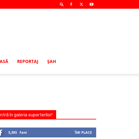
MASĂ
REPORTAJ
ŞAH
Intră în galeria suporterilor!
5,393
Fani
ÎMI PLACE