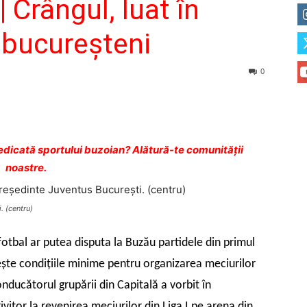
 Crângul, luat în
i bucureşteni
0
dicată sportului buzoian? Alătură-te comunității
noastre.
. (centru)
 fotbal ar putea disputa la Buzău partidele din primul
eşte condiţiile minime pentru organizarea meciurilor
nducătorul grupării din Capitală a vorbit în
ivitor la revenirea meciurilor din Liga I pe arena din