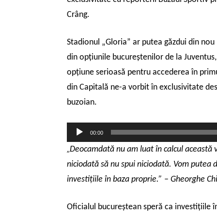
Crâng.
Stadionul „Gloria” ar putea găzdui din nou 
din opţiunile bucureştenilor de la Juventus,
opţiune serioasă pentru accederea în prim
din Capitală ne-a vorbit în exclusivitate de
buzoian.
Player
00:00
audio
„
Deocamdată nu am luat în calcul această v
niciodată să nu spui niciodată. Vom putea d
investiţiile în baza proprie.” – Gheorghe C
Oficialul bucureştean speră ca investiţiile 