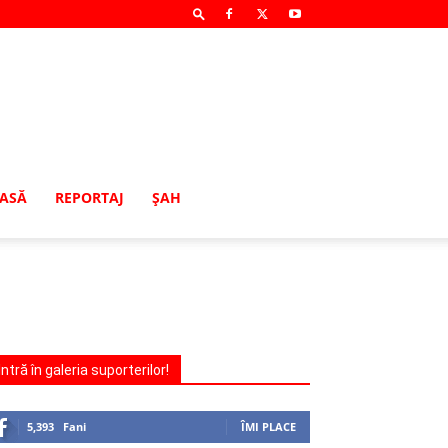
MASĂ
REPORTAJ
ŞAH
Intră în galeria suporterilor!
5,393
Fani
ÎMI PLACE