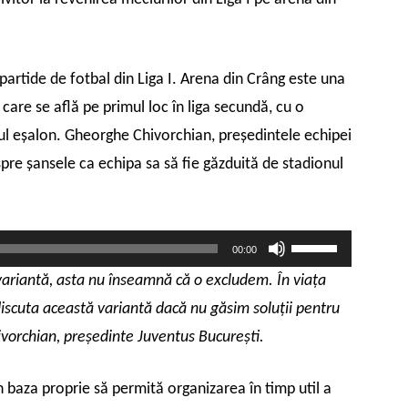
partide de fotbal din Liga I. Arena din Crâng este una
 care se află pe primul loc în liga secundă, cu o
ul eşalon. Gheorghe Chivorchian, preşedintele echipei
spre şansele ca echipa sa să fie găzduită de stadionul
Folosește
00:00
tastele
ariantă, asta nu înseamnă că o excludem. În viaţa
săgeată
iscuta această variantă dacă nu găsim soluţii pentru
sus/jos
pentru
hivorchian, preşedinte Juventus Bucureşti.
a
mări
în baza proprie să permită organizarea în timp util a
sau