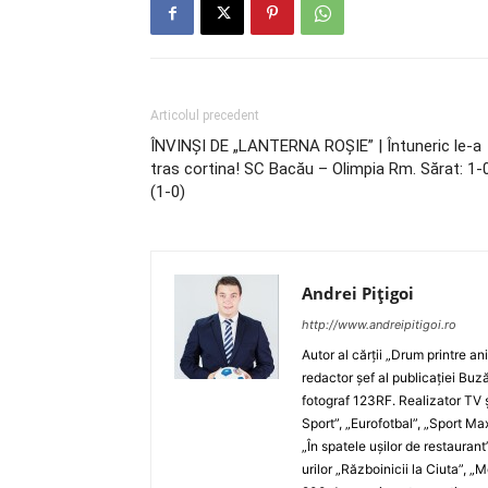
Articolul precedent
ÎNVINŞI DE „LANTERNA ROŞIE” | Întuneric le-a
tras cortina! SC Bacău – Olimpia Rm. Sărat: 1-0
(1-0)
Andrei Pițigoi
http://www.andreipitigoi.ro
Autor al cărţii „Drum printre an
redactor şef al publicaţiei Buză
fotograf 123RF. Realizator TV ş
Sport”, „Eurofotbal”, „Sport Ma
„În spatele uşilor de restaurant
urilor „Războinicii la Ciuta”, 