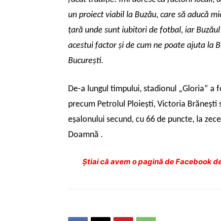
un proiect viabil la Buzău, care să aducă mi
ţară unde sunt iubitori de fotbal, iar Buzău
acestui factor şi de cum ne poate ajuta la
Bucureşti.
De-a lungul timpului, stadionul „Gloria” a 
precum Petrolul Ploieşti, Victoria Brăneşti
eşalonului secund, cu 66 de puncte, la zec
Doamnă .
Ştiai că avem o pagină de Facebook de