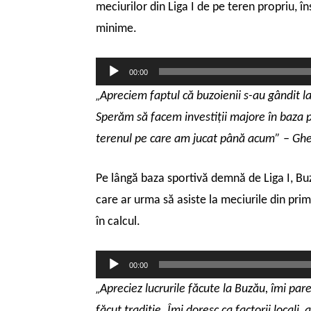
meciurilor din Liga I de pe teren propriu, î
minime.
Player
00:00
audio
„
Apreciem faptul că buzoienii s-au gândit la
Sperăm să facem investiţii majore în baza p
terenul pe care am jucat până acum” – Ghe
Pe lângă baza sportivă demnă de Liga I, Bu
care ar urma să asiste la meciurile din prim
în calcul.
Player
00:00
audio
„
Apreciez lucrurile făcute la Buzău, îmi pa
făcut tradiţie. Îmi doresc ca factorii locali