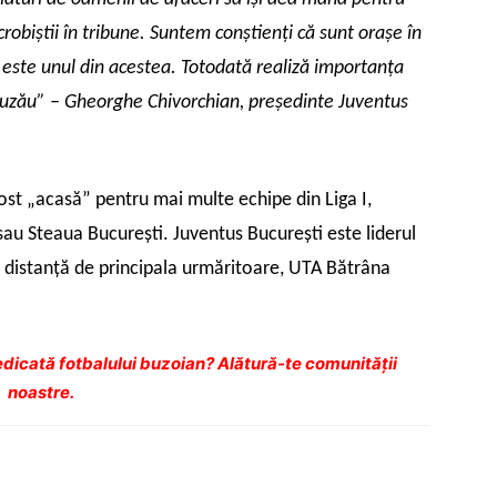
sus/jos
pentru
crobiştii în tribune. Suntem conştienţi că sunt oraşe în
a
l este unul din acestea. Totodată realiză importanţa
mări
 Buzău” – Gheorghe Chivorchian, preşedinte Juventus
sau
micșora
volumul.
fost „acasă” pentru mai multe echipe din Liga I,
 sau Steaua Bucureşti. Juventus Bucureşti este liderul
e distanţă de principala urmăritoare, UTA Bătrâna
dicată fotbalului buzoian? Alătură-te comunității
noastre.