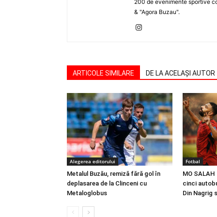
200 de evenimente sportive com
& "Agora Buzau".
ARTICOLE SIMILARE
DE LA ACELAȘI AUTOR
Alegerea editorului
Fotbal
Metalul Buzău, remiză fără gol în
MO SALAH |
deplasarea de la Clinceni cu
cinci autobu
Metaloglobus
Din Nagrig 