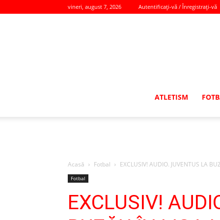
vineri, august 7, 2026
Autentificați-vă / Înregistrați-vă
ATLETISM
FOTB
Acasă
Fotbal
EXCLUSIV! AUDIO. JUVENTUS LA BUZĂU 
Fotbal
EXCLUSIV! AUDI