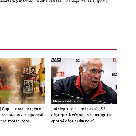
entate (din fotbal, handbal şi futsal). Manager "Buzăul Sportiv"
Alegerea editorului
 Copilul care mergea cu
„Înțeleptul din Hortaleza”: „Să
ze spre un vis imposibil.
câștigi. Să câștigi. Să câștigi. Iar
spre imortalitate
apoi să câștigi din nou!”