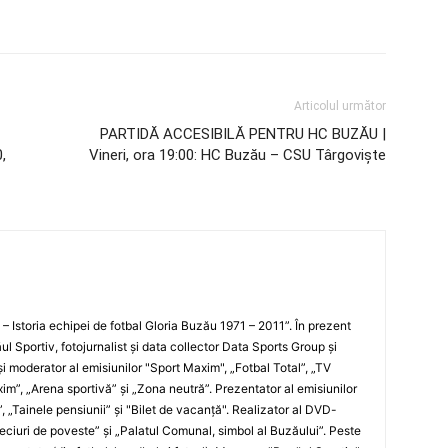
Articolul următor
PARTIDĂ ACCESIBILĂ PENTRU HC BUZĂU |
,
Vineri, ora 19:00: HC Buzău – CSU Târgovişte
i – Istoria echipei de fotbal Gloria Buzău 1971 – 2011”. În prezent
ul Sportiv, fotojurnalist şi data collector Data Sports Group şi
i moderator al emisiunilor "Sport Maxim", „Fotbal Total”, „TV
xim”, „Arena sportivă” şi „Zona neutră”. Prezentator al emisiunilor
”, „Tainele pensiunii” şi "Bilet de vacanţă". Realizator al DVD-
„Meciuri de poveste” şi „Palatul Comunal, simbol al Buzăului”. Peste