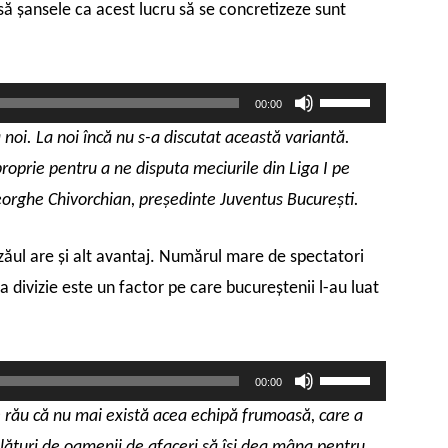
nsă şansele ca acest lucru să se concretizeze sunt
micșora
volumul.
Folosește
00:00
tastele
 noi. La noi încă nu s-a discutat această variantă.
săgeată
roprie pentru a ne disputa meciurile din Liga I pe
sus/jos
pentru
orghe Chivorchian, preşedinte Juventus Bucureşti.
a
mări
zăul are şi alt avantaj. Numărul mare de spectatori
sau
a divizie este un factor pe care bucureştenii l-au luat
micșora
volumul.
Folosește
00:00
tastele
re rău că nu mai există acea echipă frumoasă, care a
săgeată
, alături de oamenii de afaceri să îşi dea mâna pentru