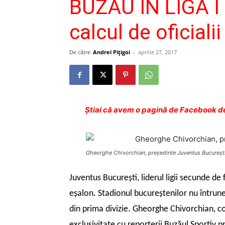
BUZĂU ÎN LIGA I |
calcul de oficiali
De către
Andrei Pițigoi
-
aprilie 27, 2017
Ştiai că avem o pagină de Facebook de
Gheorghe Chivorchian, preşedinte Juventus Bucureşti
Juventus Bucureşti, liderul ligii secunde de
eşalon. Stadionul bucureştenilor nu întrun
din prima divizie. Gheorghe Chivorchian, co
exclusivitate cu reporterii Buzăul Sportiv pr