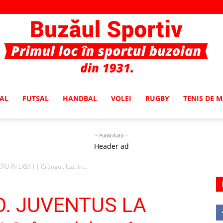
AL
FUTSAL
HANDBAL
VOLEI
RUGBY
TENIS DE 
Buzaul
- Publicitate -
Header ad
ÎN LIGA I | Crângul, luat în...
Sportiv
O. JUVENTUS LA