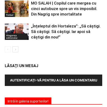
MO SALAH | Copilul care mergea cu
cinci autobuze spre un vis imposibil.
Din Nagrig spre imortalitate
Fotbal
„Înțeleptul din Hortaleza”: „Să câștigi.
Să câștigi. Să câștigi. Iar apoi să
Alegerea
câștigi din nou!”
editorului
LĂSAȚI UN MESAJ
AUTENTIFICAȚI-VĂ PENTRU A LĂSA UN COMENTARIU
Intră în galeria suporterilor!