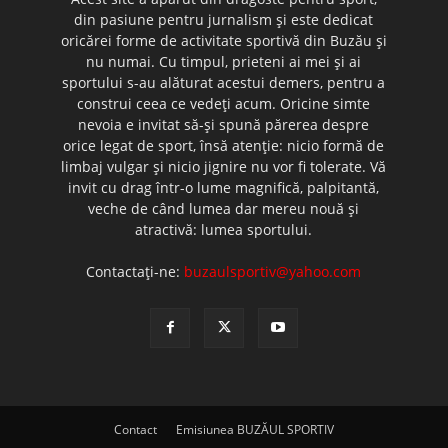
din pasiune pentru jurnalism şi este dedicat
oricărei forme de activitate sportivă din Buzău şi
nu numai. Cu timpul, prieteni ai mei şi ai
sportului s-au alăturat acestui demers, pentru a
construi ceea ce vedeţi acum. Oricine simte
nevoia e invitat să-şi spună părerea despre
orice legat de sport, însă atenţie: nicio formă de
limbaj vulgar şi nicio jignire nu vor fi tolerate. Vă
invit cu drag într-o lume magnifică, palpitantă,
veche de când lumea dar mereu nouă şi
atractivă: lumea sportului.
Contactați-ne:
buzaulsportiv@yahoo.com
Contact
Emisiunea BUZĂUL SPORTIV