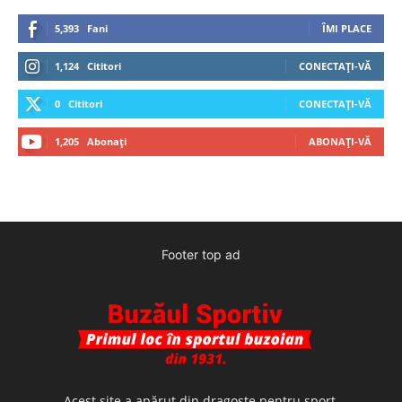
5,393
Fani
ÎMI PLACE
1,124
Cititori
CONECTAȚI-VĂ
0
Cititori
CONECTAȚI-VĂ
1,205
Abonați
ABONAȚI-VĂ
Footer top ad
Acest site a apărut din dragoste pentru sport,