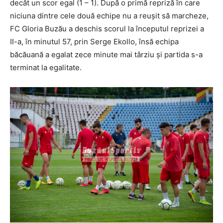
decât un scor egal (1 – 1). După o primă repriză în care
niciuna dintre cele două echipe nu a reușit să marcheze,
FC Gloria Buzău a deschis scorul la începutul reprizei a
II-a, în minutul 57, prin Serge Ekollo, însă echipa
băcăuană a egalat zece minute mai târziu şi partida s-a
terminat la egalitate.