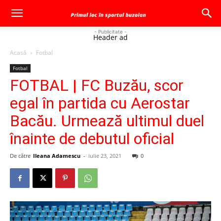
- Publicitate -
Header ad
Acasă
Fotbal
Fotbal
FOTBAL | FC Buzău, scor
egal în partida cu Aerostar
Bacău. Urmează ultimul duel
înainte de debutul oficial
De către
Ileana Adamescu
-
iulie 23, 2021
0