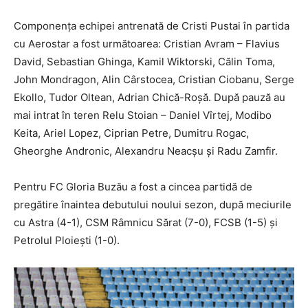
Componența echipei antrenată de Cristi Pustai în partida
cu Aerostar a fost următoarea: Cristian Avram – Flavius
David, Sebastian Ghinga, Kamil Wiktorski, Călin Toma,
John Mondragon, Alin Cârstocea, Cristian Ciobanu, Serge
Ekollo, Tudor Oltean, Adrian Chică-Roşă. După pauză au
mai intrat în teren Relu Stoian – Daniel Vîrtej, Modibo
Keita, Ariel Lopez, Ciprian Petre, Dumitru Rogac,
Gheorghe Andronic, Alexandru Neacşu și Radu Zamfir.
Pentru FC Gloria Buzău a fost a cincea partidă de
pregătire înaintea debutului noului sezon, după meciurile
cu Astra (4-1), CSM Râmnicu Sărat (7-0), FCSB (1-5) şi
Petrolul Ploieşti (1-0).