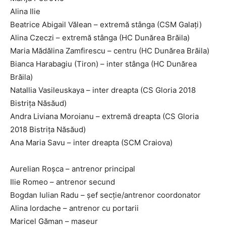
Alina Ilie
Beatrice Abigail Vălean – extremă stânga (CSM Galați)
Alina Czeczi – extremă stânga (HC Dunărea Brăila)
Maria Mădălina Zamfirescu – centru (HC Dunărea Brăila)
Bianca Harabagiu (Tiron) – inter stânga (HC Dunărea
Brăila)
Natallia Vasileuskaya – inter dreapta (CS Gloria 2018
Bistrița Năsăud)
Andra Liviana Moroianu – extremă dreapta (CS Gloria
2018 Bistrița Năsăud)
Ana Maria Savu – inter dreapta (SCM Craiova)
Aurelian Roșca – antrenor principal
Ilie Romeo – antrenor secund
Bogdan Iulian Radu – șef secție/antrenor coordonator
Alina Iordache – antrenor cu portarii
Maricel Găman – maseur