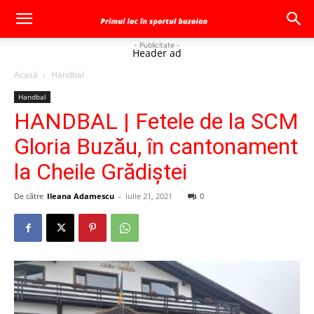
- Publicitate -
Header ad
Acasă
Handbal
Handbal
HANDBAL | Fetele de la SCM
Gloria Buzău, în cantonament
la Cheile Grădiștei
De către
Ileana Adamescu
-
iulie 21, 2021
0