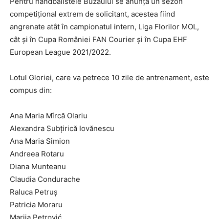
Pentru handbalistele Buzăului se anunță un sezon
competițional extrem de solicitant, acestea fiind
angrenate atât în campionatul intern, Liga Florilor MOL,
cât și în Cupa României FAN Courier și în Cupa EHF
European League 2021/2022.
Lotul Gloriei, care va petrece 10 zile de antrenament, este
compus din:
Ana Maria Mîrcă Olariu
Alexandra Subțirică Iovănescu
Ana Maria Simion
Andreea Rotaru
Diana Munteanu
Claudia Condurache
Raluca Petruș
Patricia Moraru
Marija Petrović