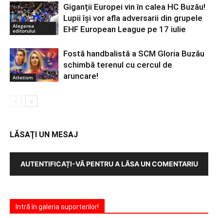
Giganții Europei vin în calea HC Buzău!
Lupii își vor afla adversarii din grupele
Alegerea
EHF European League pe 17 iulie
editorului
Fostă handbalistă a SCM Gloria Buzău
schimbă terenul cu cercul de
aruncare!
Atletism
LĂSAȚI UN MESAJ
AUTENTIFICAȚI-VĂ PENTRU A LĂSA UN COMENTARIU
Intră în galeria suporterilor!