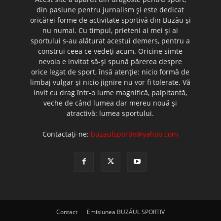
din pasiune pentru jurnalism şi este dedicat
oricărei forme de activitate sportivă din Buzău şi
nu numai. Cu timpul, prieteni ai mei şi ai
sportului s-au alăturat acestui demers, pentru a
construi ceea ce vedeţi acum. Oricine simte
nevoia e invitat să-şi spună părerea despre
orice legat de sport, însă atenţie: nicio formă de
limbaj vulgar şi nicio jignire nu vor fi tolerate. Vă
invit cu drag într-o lume magnifică, palpitantă,
veche de când lumea dar mereu nouă şi
atractivă: lumea sportului.
Contactați-ne:
buzaulsportiv@yahoo.com
Contact
Emisiunea BUZĂUL SPORTIV