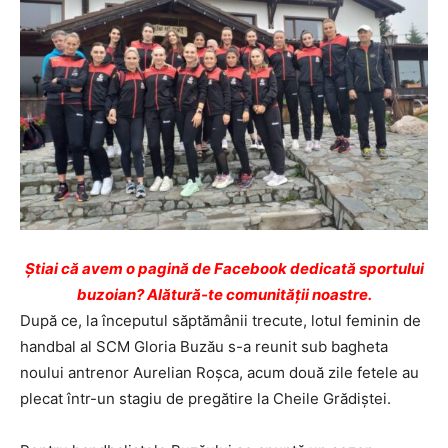
Ştiai că avem o pagină de Facebook dedicată sportului
buzoian? Alătură-te comunității noastre.
După ce, la începutul săptămânii trecute, lotul feminin de
handbal al SCM Gloria Buzău s-a reunit sub bagheta
noului antrenor Aurelian Roșca, acum două zile fetele au
plecat într-un stagiu de pregătire la Cheile Grădiștei.