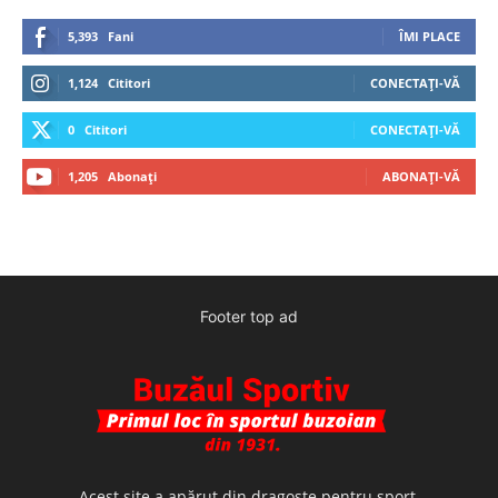
5,393
Fani
ÎMI PLACE
1,124
Cititori
CONECTAȚI-VĂ
0
Cititori
CONECTAȚI-VĂ
1,205
Abonați
ABONAȚI-VĂ
Footer top ad
Acest site a apărut din dragoste pentru sport,