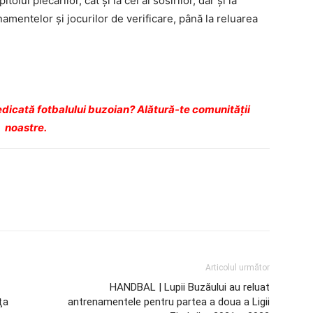
olul plecărilor, cât şi la cel al sosirilor, dar şi la
amentelor şi jocurilor de verificare, până la reluarea
dicată fotbalului buzoian? Alătură-te comunității
noastre.
Articolul următor
HANDBAL | Lupii Buzăului au reluat
ţa
antrenamentele pentru partea a doua a Ligii