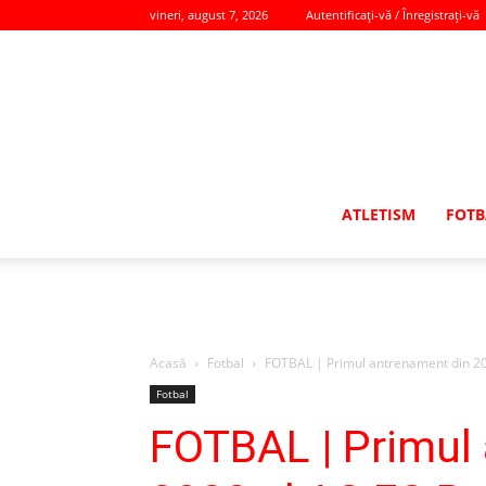
vineri, august 7, 2026
Autentificați-vă / Înregistrați-vă
ATLETISM
FOTB
Acasă
Fotbal
FOTBAL | Primul antrenament din 202
Fotbal
FOTBAL | Primul