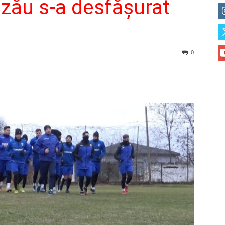
zău s-a desfăşurat
0