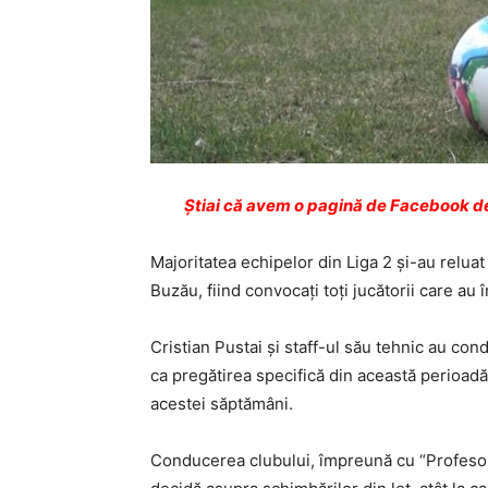
Ştiai că avem o pagină de Facebook de
Majoritatea echipelor din Liga 2 şi-au reluat
Buzău, fiind convocaţi toţi jucătorii care au 
Cristian Pustai şi staff-ul său tehnic au co
ca pregătirea specifică din această perioadă 
acestei săptămâni.
Conducerea clubului, împreună cu “Profesor