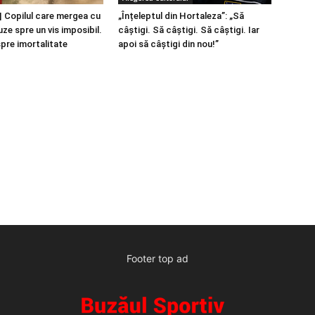
 Copilul care mergea cu
„Înțeleptul din Hortaleza”: „Să
ze spre un vis imposibil.
câștigi. Să câștigi. Să câștigi. Iar
spre imortalitate
apoi să câștigi din nou!”
Footer top ad