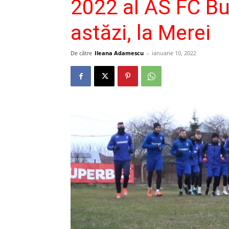
2022 al AS FC Bu
astăzi, la Merei
De către
Ileana Adamescu
-
ianuarie 10, 2022