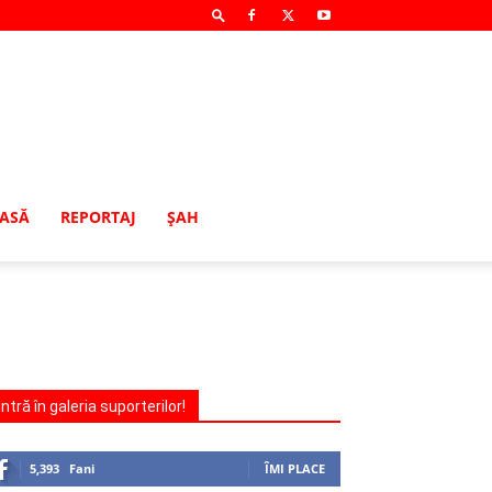
MASĂ
REPORTAJ
ŞAH
Intră în galeria suporterilor!
5,393
Fani
ÎMI PLACE