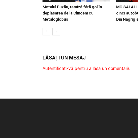
Metalul Buzău, remiză fără gol în
MO SALAH |
deplasarea de la Clinceni cu
cinci autobu
Metaloglobus
Din Nagrig 
LĂSAȚI UN MESAJ
Autentificați-vă pentru a lăsa un comentariu