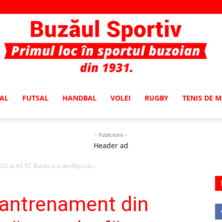
AL
FUTSAL
HANDBAL
VOLEI
RUGBY
TENIS DE 
Buzaul
- Publicitate -
Header ad
2 al AS FC Buzău s-a desfăşurat...
Sportiv
 antrenament din