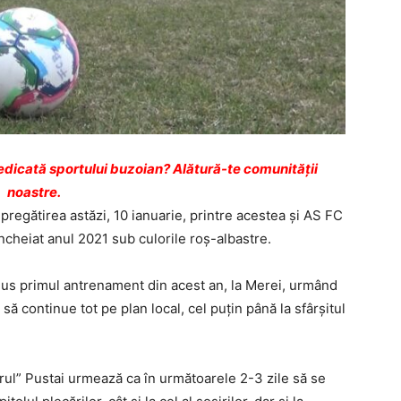
dicată sportului buzoian? Alătură-te comunității
noastre.
 pregătirea astăzi, 10 ianuarie, printre acestea şi AS FC
încheiat anul 2021 sub culorile roş-albastre.
ndus primul antrenament din acest an, la Merei, urmând
să continue tot pe plan local, cel puţin până la sfârşitul
ul” Pustai urmează ca în următoarele 2-3 zile să se