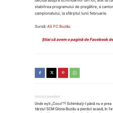
decidă asupra schimbărilor din lot, atât la capit
stabilirea programului de pregătire, a canton
campionatului, la sfârşitul lunii februarie.
Sursă:
AS FC Buzău
Ştiai că avem o pagină de Facebook de
Articolul precedent
Unde eşti „Coco”?! Schimbaţi-l până nu e prea
târziu! SCM Gloria Buzău a pierdut acasă, în fa