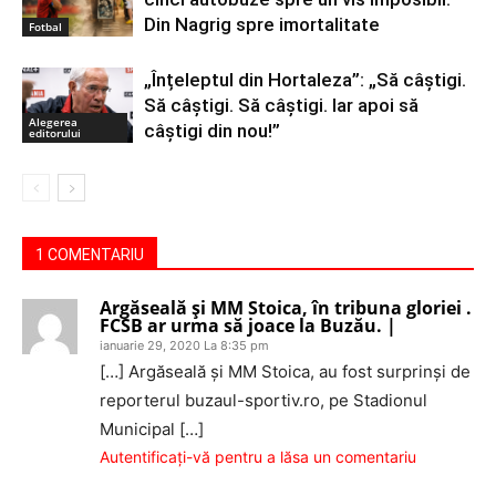
Din Nagrig spre imortalitate
Fotbal
„Înțeleptul din Hortaleza”: „Să câștigi.
Să câștigi. Să câștigi. Iar apoi să
Alegerea
câștigi din nou!”
editorului
1 COMENTARIU
Argăseală și MM Stoica, în tribuna gloriei .
FCSB ar urma să joace la Buzău. |
ianuarie 29, 2020 La 8:35 pm
[…] Argăseală și MM Stoica, au fost surprinși de
reporterul buzaul-sportiv.ro, pe Stadionul
Municipal […]
Autentificați-vă pentru a lăsa un comentariu