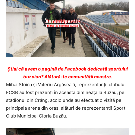
Ştiai că avem o pagină de Facebook dedicată sportului
buzoian? Alătură-te comunității noastre.
Mihai Stoica și Valeriu Argăseală, reprezentanții clubului
FCSB au fost prezenți în această dimineață la Buzău, pe
stadionul din Crâng, acolo unde au efectuat o vizită pe
principala arena din oraș, alături de reprezentanții Sport
Club Municipal Gloria Buzău.