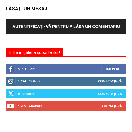
LĂSAȚI UN MESAJ
AUTENTIFICAȚI-VĂ PENTRU A LĂSA UN COMENTARIU
Intră în galeria suporterilor!
5,393
Fani
ÎMI PLACE
1,124
Cititori
CONECTAȚI-VĂ
0
Cititori
CONECTAȚI-VĂ
1,205
Abonați
ABONAȚI-VĂ