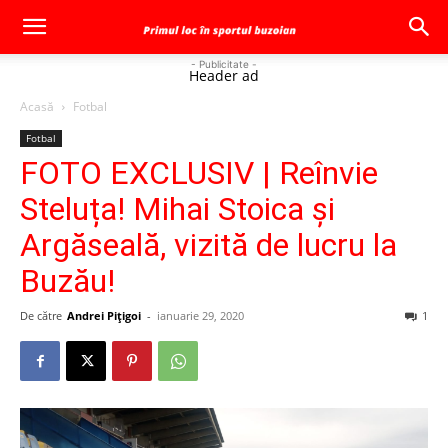
- Publicitate -
Header ad
Acasă
Fotbal
Fotbal
FOTO EXCLUSIV | Reînvie
Steluța! Mihai Stoica și
Argăseală, vizită de lucru la
Buzău!
De către
Andrei Pițigoi
-
ianuarie 29, 2020
1