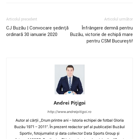
Articolul precedent
Articolul următor
CJ Buzău | Convocare şedinţă
Înfrângere demnă pentru
ordinară 30 ianuarie 2020
Buzău, victorie de echipă mare
pentru CSM Bucureşti!
Andrei Pițigoi
http://www.andreipitigoi.ro
Autor al cărţii „Drum printre ani – Istoria echipei de fotbal Gloria
Buzău 1971 – 2011”. În prezent redactor şef al publicaţiei Buzăul
Sportiv, fotojurnalist şi data collector Data Sports Group şi