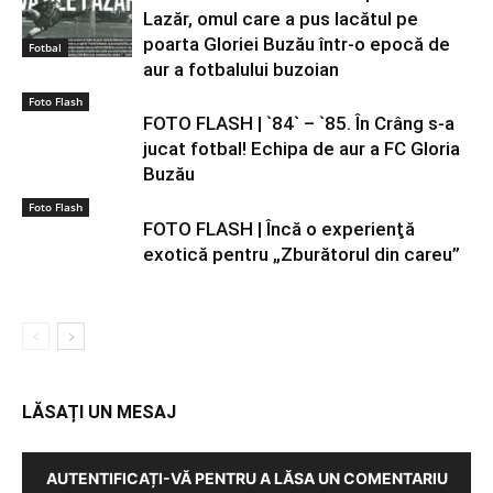
Lazăr, omul care a pus lacătul pe
poarta Gloriei Buzău într-o epocă de
Fotbal
aur a fotbalului buzoian
Foto Flash
FOTO FLASH | `84` – `85. În Crâng s-a
jucat fotbal! Echipa de aur a FC Gloria
Buzău
Foto Flash
FOTO FLASH | Încă o experienţă
exotică pentru „Zburătorul din careu”
LĂSAȚI UN MESAJ
AUTENTIFICAȚI-VĂ PENTRU A LĂSA UN COMENTARIU