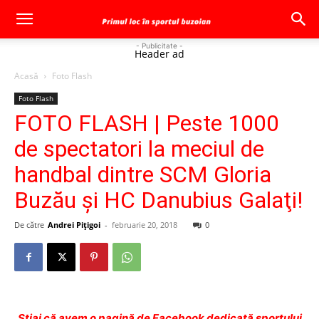
- Publicitate -
Header ad
Acasă
Foto Flash
Foto Flash
FOTO FLASH | Peste 1000
de spectatori la meciul de
handbal dintre SCM Gloria
Buzău şi HC Danubius Galaţi!
De către
Andrei Pițigoi
-
februarie 20, 2018
0
Ştiai că avem o pagină de Facebook dedicată sportului