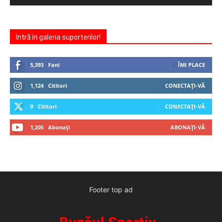
Intră în galeria suporterilor!
5,393
Fani
ÎMI PLACE
1,124
Cititori
CONECTAȚI-VĂ
0
Cititori
CONECTAȚI-VĂ
1,205
Abonați
ABONAȚI-VĂ
Footer top ad