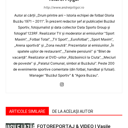
http://www.andreipitigoi.ro
Autor al cărţii „Drum printre ani – Istoria echipei de fotbal Gloria
Buzău 1971 – 2011”. În prezent redactor şef al publicaţiei Buzăul
Sportiv, fotojurnalist şi data collector Data Sports Group şi
fotograf 123RF. Realizator TV şi moderator al emisiunilor "Sport
Maxim", „Fotbal Total”, „TV Sport”, „Eurofotbal”, „Sport Maxim”,
„Arena sportivă” şi „Zona neutră”. Prezentator al emisiunilor „În
spatele uşilor de restaurant”, „Tainele pensiunii” şi "Bilet de
vacanţă". Realizator al DVD-urilor „Războinicii la Ciuta”, „Meciuri
de poveste” şi „Palatul Comunal, simbol al Buzăului”. Peste 200
de evenimente sportive comentate (din fotbal, handbal şi futsal).
Manager "Buzăul Sportiv" & "Agora Buzau".
ARTICOLE SIMILARE
DE LA ACELAȘI AUTOR
FOTOREPORTAJ & VIDEO | Vasile