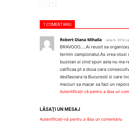
1 COMENTARIU
Robert-Diana Mihaila
iunie 6, 2014 L
BRAVOOO…..Ai reusit sa organizezi
termin campionatul.As vrea otusi sa 
buzoian si cind spun asta nu ma ref
calificaa pt a doua oara consecutiv
desfasoara la Bucuresti si care in
meciuri sa macar sa faci un reporaj
Autentificați-vă pentru a lăsa un co
LĂSAȚI UN MESAJ
Autentificați-vă pentru a lăsa un comentariu