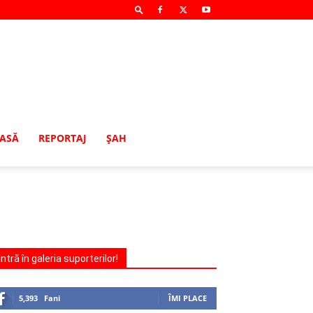
MASĂ
REPORTAJ
ŞAH
Intră în galeria suporterilor!
5,393
Fani
ÎMI PLACE