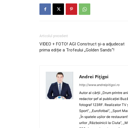
Articolul precedent
VIDEO + FOTO! AGI Construct și-a adjudecat
prima ediție a Trofeului „Golden Sands“!
Andrei Pițigoi
http://www.andreipitigoi.ro
Autor al cărţii „Drum printre an
redactor şef al publicaţiei Buză
fotograf 123RF. Realizator TV ş
Sport”, „Eurofotbal”, „Sport Ma
„În spatele uşilor de restaurant
urilor „Războinicii la Ciuta”, 