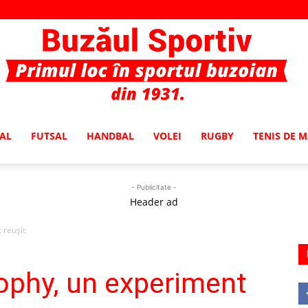
AL
FUTSAL
HANDBAL
VOLEI
RUGBY
TENIS DE 
Buzaul
- Publicitate -
Header ad
 reușit
Sportiv
ophy, un experiment