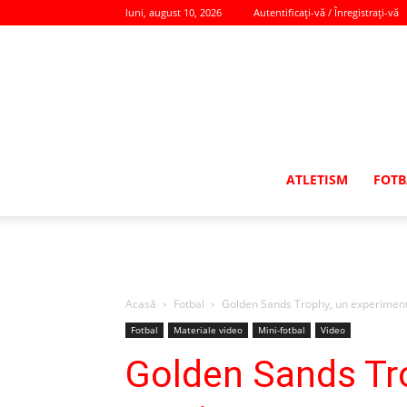
luni, august 10, 2026
Autentificați-vă / Înregistrați-vă
ATLETISM
FOTB
Acasă
Fotbal
Golden Sands Trophy, un experiment
Fotbal
Materiale video
Mini-fotbal
Video
Golden Sands Tr