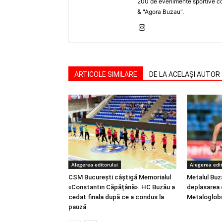
200 de evenimente sportive com
& "Agora Buzau".
ARTICOLE SIMILARE
DE LA ACELAȘI AUTOR
Alegerea editorului
Alegerea edit
CSM București câștigă Memorialul
Metalul Buză
«Constantin Căpățână». HC Buzău a
deplasarea d
cedat finala după ce a condus la
Metaloglob
pauză