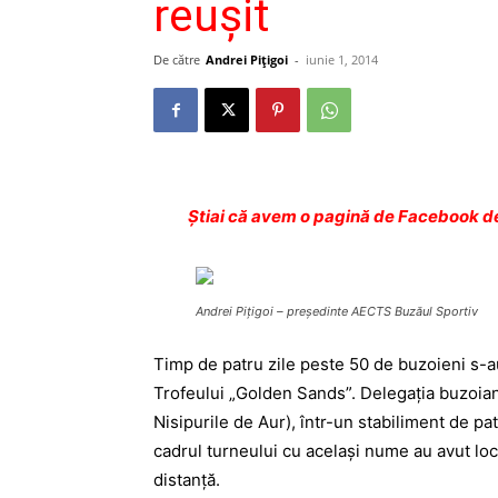
reușit
De către
Andrei Pițigoi
-
iunie 1, 2014
Ştiai că avem o pagină de Facebook de
Andrei Pițigoi – președinte AECTS Buzăul Sportiv
Timp de patru zile peste 50 de buzoieni s-au 
Trofeului „Golden Sands”. Delegația buzoiană
Nisipurile de Aur), într-un stabiliment de patr
cadrul turneului cu același nume au avut loc 
distanță.