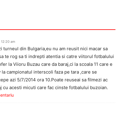
a 12:20 am
 turneul din Bulgaria,eu nu am reusit nici macar sa
te rog sa ti indrepti atentia si catre viitorul fotbalului
er la Viioru Buzau care da baraj,ci la scoala 11 care e
 la campionatul interscoli faza pe tara ,care se
cepe azi 5/7/2014 ora 10.Poate reuseai sa filmezi ac
 cu acesti micuti care fac cinste fotbalului buzoian.
mentariu