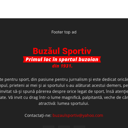
Footer top ad
te pentru sport, din pasiune pentru jurnalism şi este dedicat oricăr
ul, prieteni ai mei şi ai sportului s-au alăturat acestui demers, p
nvitat să-şi spună părerea despre orice legat de sport, însă atenţi
olerate. Vă invit cu drag într-o lume magnifică, palpitantă, veche de
atractivă: lumea sportului.
Contactați-ne:
buzaulsportiv@yahoo.com