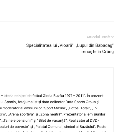
Articolul următor
Specialitatea lui „Vioară”. „Lupul din Babadag”
renaşte în Crâng
i – Istoria echipei de fotbal Gloria Buzău 1971 – 2011”. În prezent
ul Sportiv, fotojurnalist şi data collector Data Sports Group şi
i moderator al emisiunilor "Sport Maxim", „Fotbal Total”, „TV
xim”, „Arena sportivă” şi „Zona neutră”. Prezentator al emisiunilor
”, „Tainele pensiunii” şi "Bilet de vacanţă". Realizator al DVD-
„Meciuri de poveste” şi „Palatul Comunal, simbol al Buzăului”. Peste