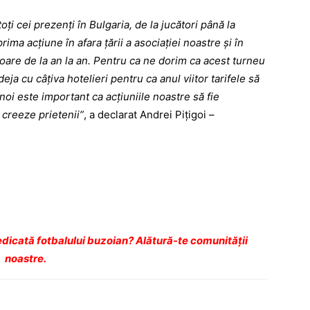
ți cei prezenți în Bulgaria, de la jucători până la
ima acțiune în afara țării a asociației noastre și în
are de la an la an. Pentru ca ne dorim ca acest turneu
ja cu câțiva hotelieri pentru ca anul viitor ­ta­rifele să
noi este important ca acțiuniile noastre să fie
 creeze prietenii”
, a declarat Andrei Pițigoi –
dicată fotbalului buzoian? Alătură-te comunității
noastre.