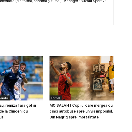
entate (din fotbal, handbal şi futsal). Manager "Buzăul Sportiv"
orului
Fotbal
u, remiză fără gol în
MO SALAH | Copilul care mergea cu
e la Clinceni cu
cinci autobuze spre un vis imposibil.
us
Din Nagrig spre imortalitate