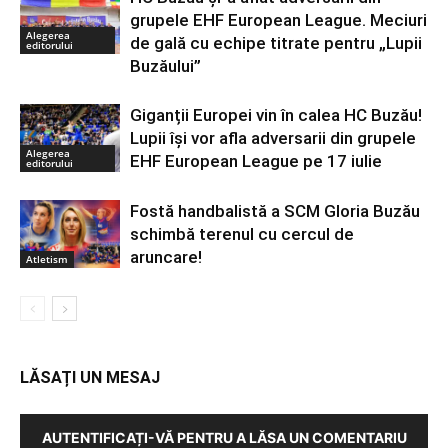
grupele EHF European League. Meciuri
Alegerea
de gală cu echipe titrate pentru „Lupii
editorului
Buzăului”
Giganții Europei vin în calea HC Buzău!
Lupii își vor afla adversarii din grupele
Alegerea
EHF European League pe 17 iulie
editorului
Fostă handbalistă a SCM Gloria Buzău
schimbă terenul cu cercul de
aruncare!
Atletism
LĂSAȚI UN MESAJ
AUTENTIFICAȚI-VĂ PENTRU A LĂSA UN COMENTARIU