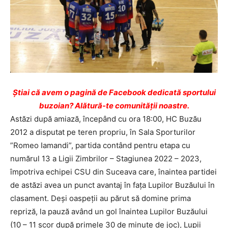
Ştiai că avem o pagină de Facebook dedicată sportului
buzoian? Alătură-te comunității noastre.
Astăzi după amiază, începând cu ora 18:00, HC Buzău
2012 a disputat pe teren propriu, în Sala Sporturilor
”Romeo Iamandi”, partida contând pentru etapa cu
numărul 13 a Ligii Zimbrilor – Stagiunea 2022 – 2023,
împotriva echipei CSU din Suceava care, înaintea partidei
de astăzi avea un punct avantaj în fața Lupilor Buzăului în
clasament. Deși oaspeții au părut să domine prima
repriză, la pauză având un gol înaintea Lupilor Buzăului
(10 – 11 scor după primele 30 de minute de joc), Lupii