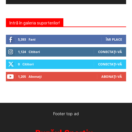
Intră în galeria suporterilor!
5,393
Fani
ÎMI PLACE
1,124
Cititori
CONECTAȚI-VĂ
0
Cititori
CONECTAȚI-VĂ
1,205
Abonați
ABONAȚI-VĂ
Footer top ad