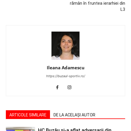
rămân în fruntea ierarhiei din
L3
Ileana Adamescu
https://buzaul-sportiv.ro/
ARTICOLE SIMILARE
DE LA ACELAȘI AUTOR
HC Buzău și-a aflat adversarii din