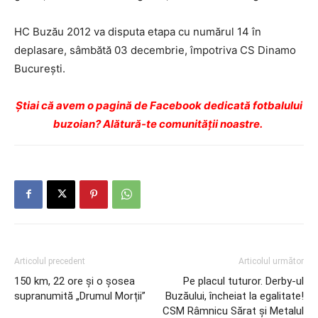
HC Buzău 2012 va disputa etapa cu numărul 14 în
deplasare, sâmbătă 03 decembrie, împotriva CS Dinamo
București.
Ştiai că avem o pagină de Facebook dedicată fotbalului
buzoian? Alătură-te comunității noastre.
Articolul precedent
Articolul următor
150 km, 22 ore și o șosea
Pe placul tuturor. Derby-ul
supranumită „Drumul Morții”
Buzăului, încheiat la egalitate!
CSM Râmnicu Sărat şi Metalul