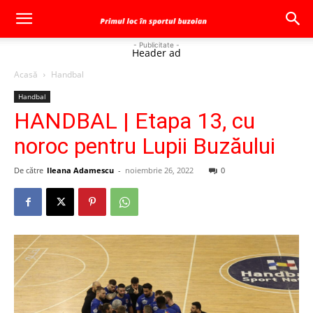
- Publicitate -
Header ad
Acasă
Handbal
Handbal
HANDBAL | Etapa 13, cu
noroc pentru Lupii Buzăului
De către
Ileana Adamescu
-
noiembrie 26, 2022
0