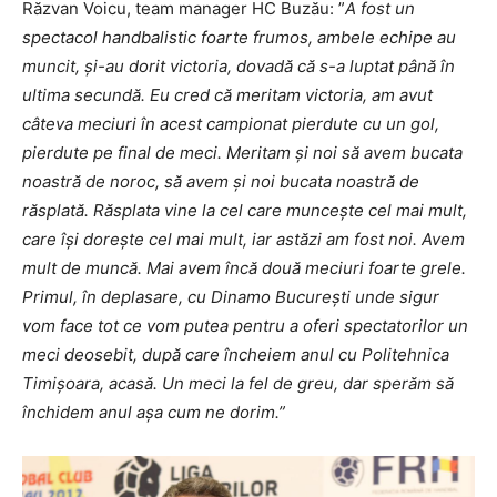
Răzvan Voicu, team manager HC Buzău: ”
A fost un
spectacol handbalistic foarte frumos, ambele echipe au
muncit, și-au dorit victoria, dovadă că s-a luptat până în
ultima secundă. Eu cred că meritam victoria, am avut
câteva meciuri în acest campionat pierdute cu un gol,
pierdute pe final de meci. Meritam și noi să avem bucata
noastră de noroc, să avem și noi bucata noastră de
răsplată. Răsplata vine la cel care muncește cel mai mult,
care își dorește cel mai mult, iar astăzi am fost noi. Avem
mult de muncă. Mai avem încă două meciuri foarte grele.
Primul, în deplasare, cu Dinamo București unde sigur
vom face tot ce vom putea pentru a oferi spectatorilor un
meci deosebit, după care încheiem anul cu Politehnica
Timișoara, acasă. Un meci la fel de greu, dar sperăm să
închidem anul așa cum ne dorim.”