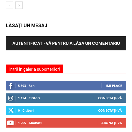
LĂSAȚI UN MESAJ
AUTENTIFICAȚI-VĂ PENTRU A LĂSA UN COMENTARIU
Intră în galeria suporterilor!
5,393
Fani
ÎMI PLACE
1,124
Cititori
CONECTAȚI-VĂ
0
Cititori
CONECTAȚI-VĂ
1,205
Abonați
ABONAȚI-VĂ