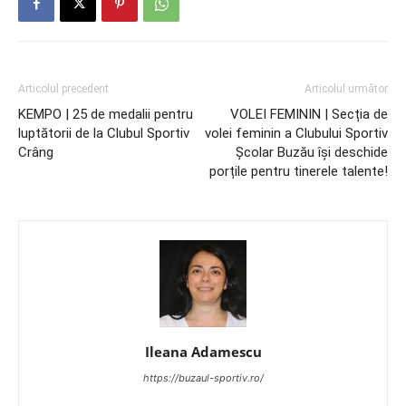
Articolul precedent
Articolul următor
KEMPO | 25 de medalii pentru
VOLEI FEMININ | Secția de
luptătorii de la Clubul Sportiv
volei feminin a Clubului Sportiv
Crâng
Școlar Buzău își deschide
porțile pentru tinerele talente!
Ileana Adamescu
https://buzaul-sportiv.ro/