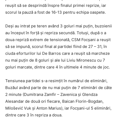
reușit să se desprindă înspre finalul primei reprize, iar
scorul la pauză a fost de 16-13 pentru echipa oaspete.
Deși au intrat pe teren având 3 goluri mai puțin, buzoienii
au început în forță și repriza secundă. Totuși, după o a
doua repriză extrem de tensionată, CSM Focșani a reușit
să se impună, scorul final al partidei fiind de 27 – 31, în
ciuda eforturilor lui De Barros care a reușit să marcheze
nu mai puțin de 8 goluri și ale lui Liviu Mironescu cu 7
goluri marcate, dintre care 4 în ultimele 4 minute de joc.
Tensiunea partidei s-a resimțit în numărul de eliminări,
Buzăul având parte de nu mai puțin de 7 eliminări de câte
2 minute (Dumitrana Zamfir – Zavenica și Glendza
Alesandar de două ori fiecare, Baican Florin-Bogdan,
Milošević Vuk și Anton Marius), iar Focșani-ul 5 eliminări,
dintre care 3 în repriza a doua.