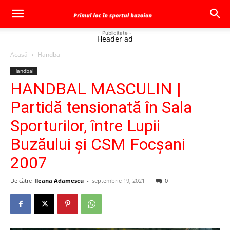
- Publicitate -
Header ad
Acasă
Handbal
Handbal
HANDBAL MASCULIN |
Partidă tensionată în Sala
Sporturilor, între Lupii
Buzăului și CSM Focșani
2007
De către
Ileana Adamescu
-
septembrie 19, 2021
0