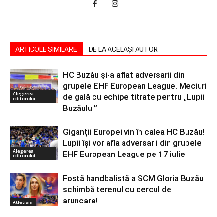
ARTICOLE SIMILARE
DE LA ACELAȘI AUTOR
HC Buzău și-a aflat adversarii din
grupele EHF European League. Meciuri
Alegerea
de gală cu echipe titrate pentru „Lupii
editorului
Buzăului”
Giganții Europei vin în calea HC Buzău!
Lupii își vor afla adversarii din grupele
Alegerea
EHF European League pe 17 iulie
editorului
Fostă handbalistă a SCM Gloria Buzău
schimbă terenul cu cercul de
aruncare!
Atletism