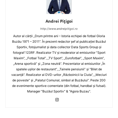
Andrei Pițigoi
http://www.andreipitigoi.ro
Autor al cărţii „Drum printre ani – Istoria echipei de fotbal Gloria
Buzău 1971 – 2011”. În prezent redactor şef al publicaţiei Buzăul
Sportiv, fotojurnalist şi data collector Data Sports Group şi
fotograf 123RF. Realizator TV şi moderator al emisiunilor "Sport
Maxim", „Fotbal Total”, „TV Sport”, „Eurofotbal”, „Sport Maxim”,
„Arena sportivă” şi „Zona neutră”. Prezentator al emisiunilor „În
spatele uşilor de restaurant”, „Tainele pensiunii” şi "Bilet de
vacanţă". Realizator al DVD-urilor „Războinicii la Ciuta”, „Meciuri
de poveste” şi „Palatul Comunal, simbol al Buzăului”. Peste 200
de evenimente sportive comentate (din fotbal, handbal şi futsal).
Manager "Buzăul Sportiv" & "Agora Buzau".