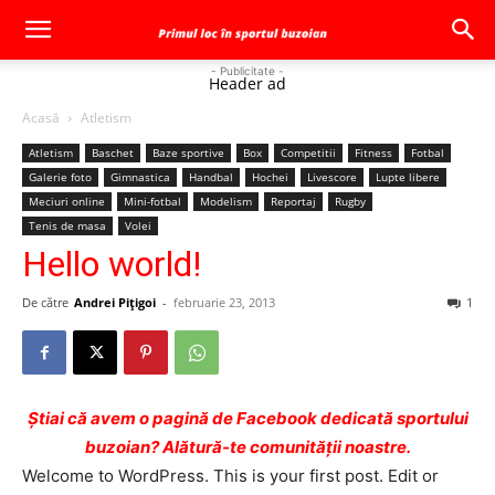
- Publicitate -
Header ad
Acasă
Atletism
Atletism
Baschet
Baze sportive
Box
Competitii
Fitness
Fotbal
Galerie foto
Gimnastica
Handbal
Hochei
Livescore
Lupte libere
Meciuri online
Mini-fotbal
Modelism
Reportaj
Rugby
Tenis de masa
Volei
Hello world!
De către
Andrei Pițigoi
-
februarie 23, 2013
1
Ştiai că avem o pagină de Facebook dedicată sportului
buzoian? Alătură-te comunității noastre.
Welcome to WordPress. This is your first post. Edit or