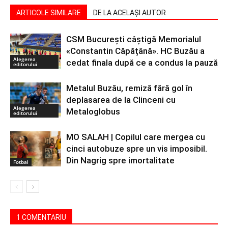
ARTICOLE SIMILARE
DE LA ACELAȘI AUTOR
CSM București câștigă Memorialul
«Constantin Căpățână». HC Buzău a
Alegerea
cedat finala după ce a condus la pauză
editorului
Metalul Buzău, remiză fără gol în
deplasarea de la Clinceni cu
Alegerea
Metaloglobus
editorului
MO SALAH | Copilul care mergea cu
cinci autobuze spre un vis imposibil.
Din Nagrig spre imortalitate
Fotbal
1 COMENTARIU