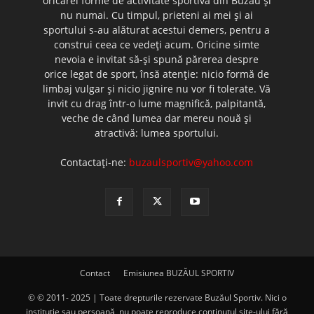
oricărei forme de activitate sportivă din Buzău şi
nu numai. Cu timpul, prieteni ai mei şi ai
sportului s-au alăturat acestui demers, pentru a
construi ceea ce vedeţi acum. Oricine simte
nevoia e invitat să-şi spună părerea despre
orice legat de sport, însă atenţie: nicio formă de
limbaj vulgar şi nicio jignire nu vor fi tolerate. Vă
invit cu drag într-o lume magnifică, palpitantă,
veche de când lumea dar mereu nouă şi
atractivă: lumea sportului.
Contactați-ne:
buzaulsportiv@yahoo.com
Contact
Emisiunea BUZĂUL SPORTIV
© © 2011- 2025 | Toate drepturile rezervate Buzăul Sportiv. Nici o
instituţie sau persoană, nu poate reproduce conţinutul site-ului fără