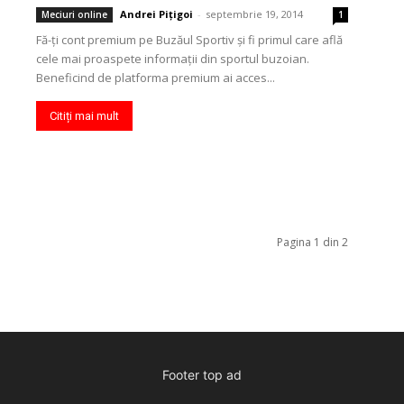
Andrei Pițigoi
-
septembrie 19, 2014
Meciuri online
1
Fă-ţi cont premium pe Buzăul Sportiv şi fi primul care află
cele mai proaspete informaţii din sportul buzoian.
Beneficind de platforma premium ai acces...
Citiți mai mult
Pagina 1 din 2
Footer top ad