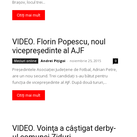
Braşov, locul trei...
Citiți mai mult
VIDEO. Florin Popescu, noul
vicepreşedinte al AJF
Andrei Pițigoi
-
noiembrie 25, 2015
Meciuri online
0
Preşedintele Asociaţiei Judeţene de Fotbal, Adrian Petre,
are un nou secund. Trei candidaţi s-au bătut pentru
funcţia de vicepreşedinte al AJF. După două tururi,...
Citiți mai mult
VIDEO. Voinţa a câştigat derby-