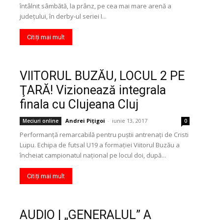
întâlnit sâmbătă, la prânz, pe cea mai mare arenă a
judeţului, în derby-ul seriei I...
Citiți mai mult
VIITORUL BUZĂU, LOCUL 2 PE
ŢARĂ! Vizionează integrala
finala cu Clujeana Cluj
Andrei Pițigoi
-
iunie 13, 2017
Meciuri online
0
Performanţă remarcabilă pentru puştii antrenaţi de Cristi
Lupu. Echipa de futsal U19 a formaţiei Viitorul Buzău a
încheiat campionatul naţional pe locul doi, după...
Citiți mai mult
AUDIO | „GENERALUL” A