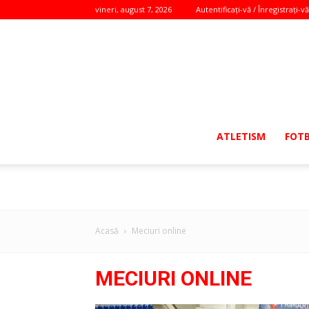
vineri, august 7, 2026
Autentificați-vă / Înregistrați-vă
ATLETISM
FOT
Acasă
Meciuri online
MECIURI ONLINE