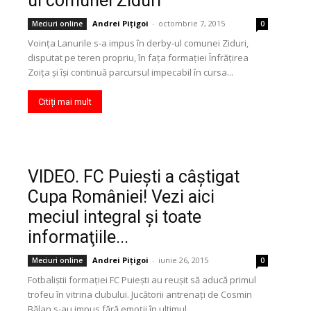
ul comunei Ziduri
Andrei Pițigoi
-
octombrie 7, 2015
Meciuri online
0
Voinţa Lanurile s-a impus în derby-ul comunei Ziduri,
disputat pe teren propriu, în faţa formaţiei Înfrăţirea
Zoiţa şi îşi continuă parcursul impecabil în cursa...
Citiți mai mult
VIDEO. FC Puieşti a câştigat
Cupa României! Vezi aici
meciul integral şi toate
informaţiile...
Andrei Pițigoi
-
iunie 26, 2015
Meciuri online
0
Fotbaliştii formaţiei FC Puieşti au reuşit să aducă primul
trofeu în vitrina clubului. Jucătorii antrenaţi de Cosmin
Bălan s-au impus fără emoţii în ultimul...