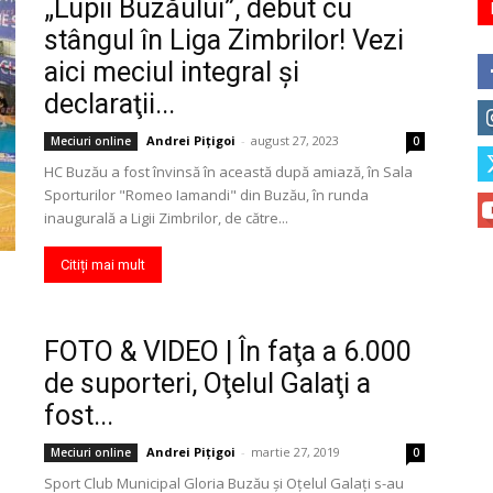
„Lupii Buzăului”, debut cu
stângul în Liga Zimbrilor! Vezi
aici meciul integral şi
declaraţii...
Andrei Pițigoi
-
august 27, 2023
Meciuri online
0
HC Buzău a fost învinsă în această după amiază, în Sala
Sporturilor "Romeo Iamandi" din Buzău, în runda
inaugurală a Ligii Zimbrilor, de către...
Citiți mai mult
FOTO & VIDEO | În faţa a 6.000
de suporteri, Oţelul Galaţi a
fost...
Andrei Pițigoi
-
martie 27, 2019
Meciuri online
0
Sport Club Municipal Gloria Buzău şi Oţelul Galaţi s-au