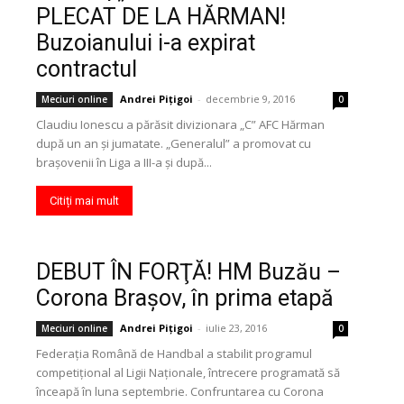
PLECAT DE LA HĂRMAN!
Buzoianului i-a expirat
contractul
Andrei Pițigoi
-
decembrie 9, 2016
Meciuri online
0
Claudiu Ionescu a părăsit divizionara „C” AFC Hărman
după un an şi jumatate. „Generalul” a promovat cu
braşovenii în Liga a III-a şi după...
Citiți mai mult
DEBUT ÎN FORŢĂ! HM Buzău –
Corona Braşov, în prima etapă
Andrei Pițigoi
-
iulie 23, 2016
Meciuri online
0
Federaţia Română de Handbal a stabilit programul
competiţional al Ligii Naţionale, întrecere programată să
înceapă în luna septembrie. Confruntarea cu Corona