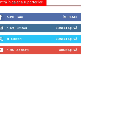
Intră în galeria suporterilor!
5,393
Fani
ÎMI PLACE
1,124
Cititori
CONECTAȚI-VĂ
0
Cititori
CONECTAȚI-VĂ
1,205
Abonați
ABONAȚI-VĂ