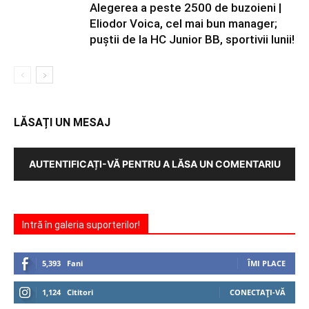
Alegerea a peste 2500 de buzoieni |
Eliodor Voica, cel mai bun manager;
puştii de la HC Junior BB, sportivii lunii!
LĂSAȚI UN MESAJ
AUTENTIFICAȚI-VĂ PENTRU A LĂSA UN COMENTARIU
Intră în galeria suporterilor!
5,393
Fani
ÎMI PLACE
1,124
Cititori
CONECTAȚI-VĂ