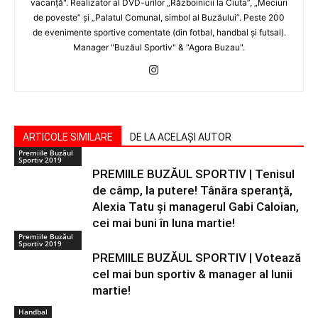
vacanţă". Realizator al DVD-urilor „Războinicii la Ciuta”, „Meciuri
de poveste” şi „Palatul Comunal, simbol al Buzăului”. Peste 200
de evenimente sportive comentate (din fotbal, handbal şi futsal).
Manager "Buzăul Sportiv" & "Agora Buzau".
ARTICOLE SIMILARE
DE LA ACELAȘI AUTOR
Premiile Buzăul
Sportiv 2019
PREMIILE BUZĂUL SPORTIV | Tenisul
de câmp, la putere! Tânăra speranță,
Alexia Tatu și managerul Gabi Caloian,
cei mai buni în luna martie!
Premiile Buzăul
Sportiv 2019
PREMIILE BUZĂUL SPORTIV | Votează
cel mai bun sportiv & manager al lunii
martie!
Handbal