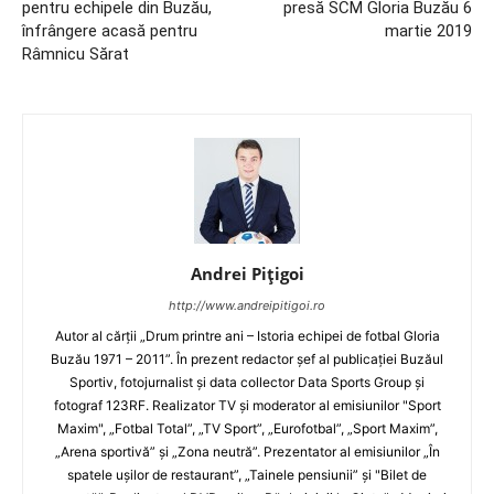
pentru echipele din Buzău,
presă SCM Gloria Buzău 6
înfrângere acasă pentru
martie 2019
Râmnicu Sărat
Andrei Pițigoi
http://www.andreipitigoi.ro
Autor al cărţii „Drum printre ani – Istoria echipei de fotbal Gloria
Buzău 1971 – 2011”. În prezent redactor şef al publicaţiei Buzăul
Sportiv, fotojurnalist şi data collector Data Sports Group şi
fotograf 123RF. Realizator TV şi moderator al emisiunilor "Sport
Maxim", „Fotbal Total”, „TV Sport”, „Eurofotbal”, „Sport Maxim”,
„Arena sportivă” şi „Zona neutră”. Prezentator al emisiunilor „În
spatele uşilor de restaurant”, „Tainele pensiunii” şi "Bilet de