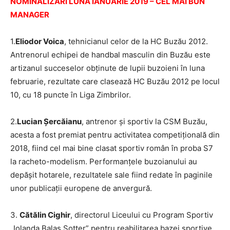
NOMINALIZĂRI LUNA IANUARIE 2019 – CEL MAI BUN
MANAGER
1.
Eliodor Voica
, tehnicianul celor de la HC Buzău 2012.
Antrenorul echipei de handbal masculin din Buzău este
artizanul succeselor obținute de lupii buzoieni în luna
februarie, rezultate care clasează HC Buzău 2012 pe locul
10, cu 18 puncte în Liga Zimbrilor.
2.
Lucian Șercăianu
, antrenor și sportiv la CSM Buzău,
acesta a fost premiat pentru activitatea competițională din
2018, fiind cel mai bine clasat sportiv român în proba S7
la racheto-modelism. Performanțele buzoianului au
depășit hotarele, rezultatele sale fiind redate în paginile
unor publicații europene de anvergură.
3.
Cătălin Cighir
, directorul Liceului cu Program Sportiv
„Iolanda Balaș Sotter” pentru reabilitarea bazei sportive