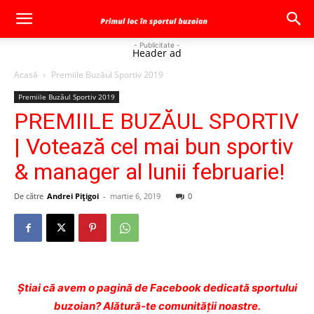
- Publicitate -
Header ad
Acasă
Premiile Buzăul Sportiv 2019
Premiile Buzăul Sportiv 2019
PREMIILE BUZĂUL SPORTIV
| Votează cel mai bun sportiv
& manager al lunii februarie!
De către
Andrei Pițigoi
-
martie 6, 2019
0
Ştiai că avem o pagină de Facebook dedicată sportului
buzoian? Alătură-te comunității noastre.