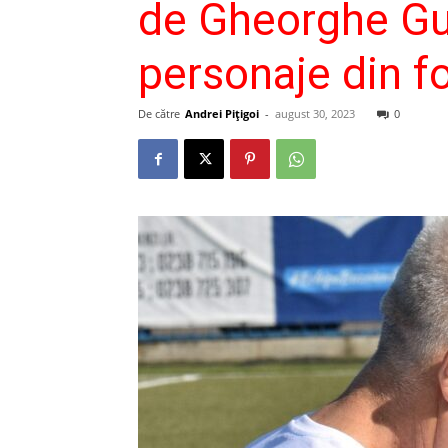
de Gheorghe Gui
personaje din f
De către
Andrei Pițigoi
-
august 30, 2023
0