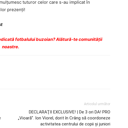
i mulţumesc tuturor celor care s-au implicat în
lor prezenţi!
st
dicată fotbalului buzoian? Alătură-te comunității
noastre.
Articolul următor
DECLARAŢII EXCLUSIVE! | De 3 ori DA! PRO
e
„Vioară”. Ion Viorel, dorit în Crâng să coordoneze
activitatea centrului de copii şi juniori