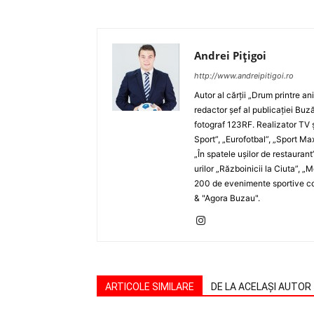
Andrei Pițigoi
http://www.andreipitigoi.ro
Autor al cărţii „Drum printre an
redactor şef al publicaţiei Buză
fotograf 123RF. Realizator TV ş
Sport”, „Eurofotbal”, „Sport Ma
„În spatele uşilor de restaurant
urilor „Războinicii la Ciuta”, 
200 de evenimente sportive com
& "Agora Buzau".
ARTICOLE SIMILARE
DE LA ACELAȘI AUTOR