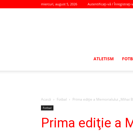
miercuri, august 5, 2026
Autentificați-vă / Înregistrați-
ATLETISM
FOTB
Acasă
Fotbal
Prima ediţie a Memorialului „Mihai B
Fotbal
Prima ediţie a 