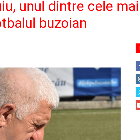
u, unul dintre cele mai
otbalul buzoian