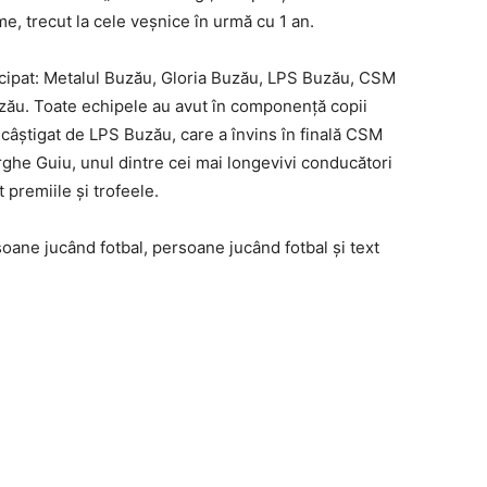
e, trecut la cele veşnice în urmă cu 1 an.
rticipat: Metalul Buzău, Gloria Buzău, LPS Buzău, CSM
uzău. Toate echipele au avut în componenţă copii
 câştigat de LPS Buzău, care a învins în finală CSM
rghe Guiu, unul dintre cei mai longevivi conducători
 premiile şi trofeele.