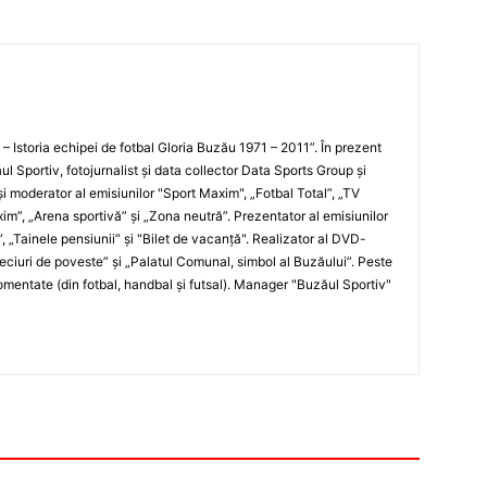
i – Istoria echipei de fotbal Gloria Buzău 1971 – 2011”. În prezent
ul Sportiv, fotojurnalist şi data collector Data Sports Group şi
i moderator al emisiunilor "Sport Maxim", „Fotbal Total”, „TV
xim”, „Arena sportivă” şi „Zona neutră”. Prezentator al emisiunilor
”, „Tainele pensiunii” şi "Bilet de vacanţă". Realizator al DVD-
„Meciuri de poveste” şi „Palatul Comunal, simbol al Buzăului”. Peste
entate (din fotbal, handbal şi futsal). Manager "Buzăul Sportiv"