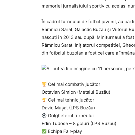
memoriei jurnalistului sportiv cu acelaşi num
În cadrul turneului de fotbal juvenil, au pa
Râmnicu Sărat, Galactic Buzău şi Viitorul B
născuţi în 2013 sau după. Miniturneul a fost
Râmnicu Sărat. Iniţiatorul competiţiei, Gheo
din fotbalul buzoian a fost cel care a înmânat
Cel mai combativ jucător:
Octavian Simion (Metalul Buzău)
Cel mai tehnic jucător
David Muşat (LPS Buzău)
Golgheterul turneului
Edin Tudose – 8 goluri (LPS Buzău)
Echipa Fair-play