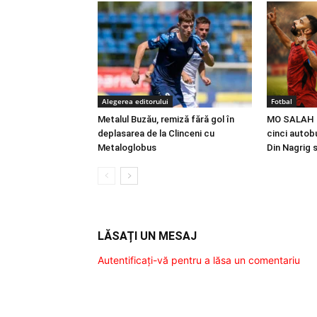
Alegerea editorului
Fotbal
Metalul Buzău, remiză fără gol în
MO SALAH |
deplasarea de la Clinceni cu
cinci autobu
Metaloglobus
Din Nagrig 
LĂSAȚI UN MESAJ
Autentificați-vă pentru a lăsa un comentariu