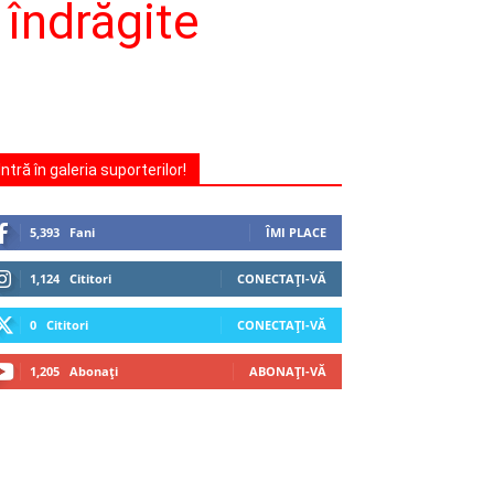
 îndrăgite
Intră în galeria suporterilor!
5,393
Fani
ÎMI PLACE
1,124
Cititori
CONECTAȚI-VĂ
0
Cititori
CONECTAȚI-VĂ
1,205
Abonați
ABONAȚI-VĂ