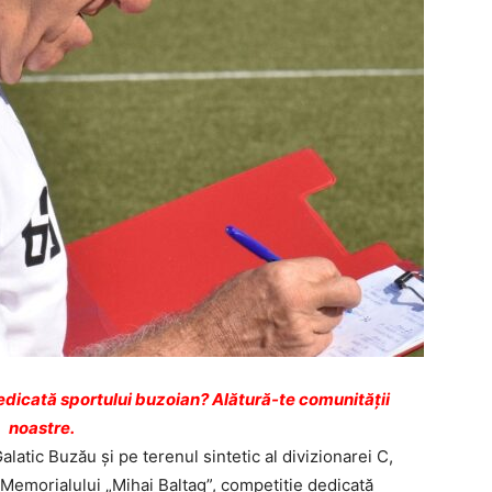
dicată sportului buzoian? Alătură-te comunității
noastre.
atic Buzău şi pe terenul sintetic al divizionarei C,
 Memorialului „Mihai Baltag”, competiţie dedicată