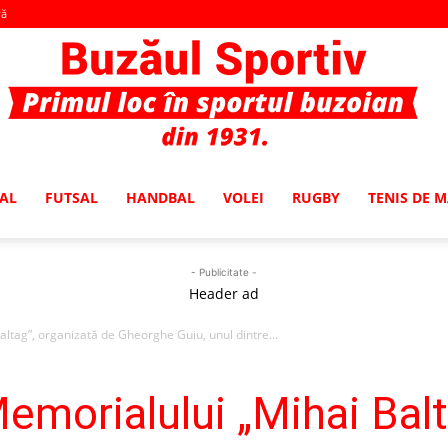
vă
AL
FUTSAL
HANDBAL
VOLEI
RUGBY
TENIS DE 
Buzaul
- Publicitate -
Header ad
altag”, organizată de Gheorghe Guiu, unul dintre...
Sportiv
Memorialului „Mihai Balt