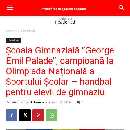
- Publicitate -
Header ad
Acasă
Handbal
Handbal
Școala Gimnazială ”George
Emil Palade”, campioană la
Olimpiada Națională a
Sportului Școlar – handbal
pentru elevii de gimnaziu
De către
Ileana Adamescu
-
mai 12, 2024
1