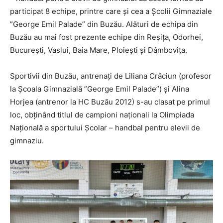
participat 8 echipe, printre care și cea a Școlii Gimnaziale
”George Emil Palade” din Buzău. Alături de echipa din
Buzău au mai fost prezente echipe din Reșița, Odorhei,
București, Vaslui, Baia Mare, Ploiești și Dâmbovița.
Sportivii din Buzău, antrenați de Liliana Crăciun (profesor
la Școala Gimnazială ”George Emil Palade”) și Alina
Horjea (antrenor la HC Buzău 2012) s-au clasat pe primul
loc, obținând titlul de campioni naționali la Olimpiada
Națională a sportului Școlar – handbal pentru elevii de
gimnaziu.