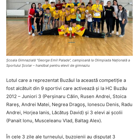
Școala Gimnazială ”George Emil Palade”, campioană la Olimpiada Națională a
Sportului Școlar – handbal pentru elevii de gimnaziu
Lotul care a reprezentat Buzăul la această competiție a
fost alcătuit din 9 sportivi care activează și la HC Buzău
2012 – Juniori 3 (Perșinaru Călin, Rusen Andrei, Stoica
Rareș, Andrei Matei, Negrea Dragoș, Ionescu Denis, Radu
Andrei, Horjea Ianis, Lăcătuș David) și 3 elevi ai școlii
(Panait Ionu, Musceleanu Vlad, Baltag Alex).
În cele 3 zile ale turneului, buzoienii au disputat 3