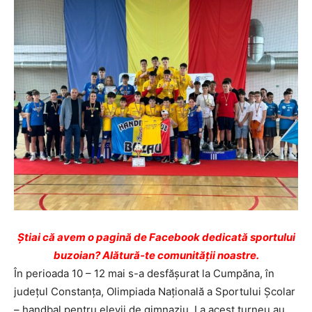
Ştiai că avem o pagină de Facebook dedicată sportului
buzoian? Alătură-te comunității noastre.
În perioada 10 – 12 mai s-a desfășurat la Cumpăna, în
județul Constanța, Olimpiada Națională a Sportului Școlar
– handbal pentru elevii de gimnaziu. La acest turneu au