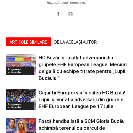
https://buzaul-sportiv.ro/
ARTICOLE SIMILARE
DE LA ACELAȘI AUTOR
HC Buzău și-a aflat adversarii din
grupele EHF European League. Meciuri
Alegerea
de gală cu echipe titrate pentru „Lupii
editorului
Buzăului”
Giganții Europei vin în calea HC Buzău!
Lupii își vor afla adversarii din grupele
Alegerea
EHF European League pe 17 iulie
editorului
Fostă handbalistă a SCM Gloria Buzău
schimbă terenul cu cercul de