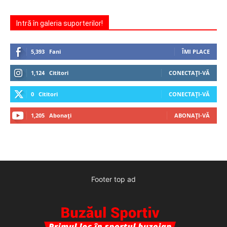
Intră în galeria suporterilor!
5,393
Fani
ÎMI PLACE
1,124
Cititori
CONECTAȚI-VĂ
0
Cititori
CONECTAȚI-VĂ
1,205
Abonați
ABONAȚI-VĂ
Footer top ad