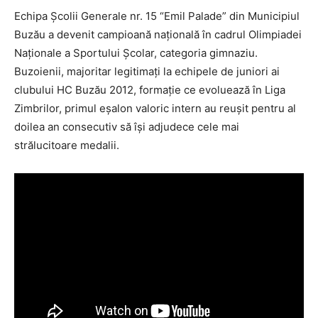
Echipa Şcolii Generale nr. 15 “Emil Palade” din Municipiul
Buzău a devenit campioană naţională în cadrul Olimpiadei
Naţionale a Sportului Şcolar, categoria gimnaziu.
Buzoienii, majoritar legitimaţi la echipele de juniori ai
clubului HC Buzău 2012, formaţie ce evoluează în Liga
Zimbrilor, primul eşalon valoric intern au reuşit pentru al
doilea an consecutiv să îşi adjudece cele mai
strălucitoare medalii.