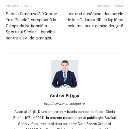
Articolul precedent
Articolul următor
Școala Gimnazială ”George
Viitorul sună bine! Junioarele
Emil Palade”, campioană la
de la HC Junior BB, la luptă cu
Olimpiada Națională a
cele mai bune echipe din ţară
Sportului Școlar – handbal
pentru elevii de gimnaziu
Andrei Pițigoi
http://www.andreipitigoi.ro
Autor al cărţii „Drum printre ani – Istoria echipei de fotbal Gloria
Buzău 1971 – 2011”. În prezent redactor şef al publicaţiei Buzăul
Sportiv, fotojurnalist şi data collector Data Sports Group şi