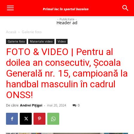
- Publicitate -
Header ad
Acasă
Galerie foto
Galerie foto
Materiale video
Video
FOTO & VIDEO | Pentru al
doilea an consecutiv, Şcoala
Generală nr. 15, campioană la
handbal masculin în cadrul
ONSS!
De către
Andrei Pițigoi
-
mai 20, 2024
0