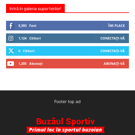
Intră în galeria suporterilor!
5,393
Fani
ÎMI PLACE
1,124
Cititori
CONECTAȚI-VĂ
0
Cititori
CONECTAȚI-VĂ
1,205
Abonați
ABONAȚI-VĂ
Footer top ad