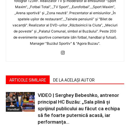
fotograf 123RF. Realizator TV şi moderator al emisiunilor "Sport
Maxim", „Fotbal Total”, „TV Sport”, „Eurofotbal”, „Sport Maxim”,
„Arena sportivă” şi „Zona neutră”. Prezentator al emisiunilor „În
spatele uşilor de restaurant”, „Tainele pensiunii” şi "Bilet de
vacanţă". Realizator al DVD-urilor „Războinicii la Ciuta”, „Meciuri
de poveste” şi „Palatul Comunal, simbol al Buzăului”. Peste 200
de evenimente sportive comentate (din fotbal, handbal şi futsal).
Manager "Buzăul Sportiv" & "Agora Buzau".
ARTICOLE SIMILARE
DE LA ACELAȘI AUTOR
VIDEO | Serghey Bebeshko, antrenor
principal HC Buzău: „Sala plină și
sprijinul publicului au făcut ca echipa
Handbal
să fie foarte puternică acasă, iar
performanța...