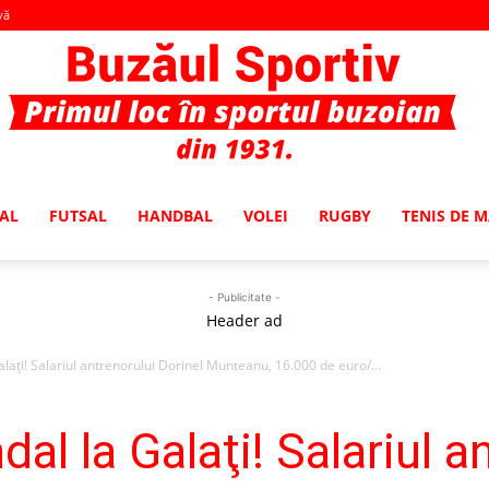
vă
AL
FUTSAL
HANDBAL
VOLEI
RUGBY
TENIS DE 
Buzaul
- Publicitate -
Header ad
laţi! Salariul antrenorului Dorinel Munteanu, 16.000 de euro/...
Sportiv
al la Galaţi! Salariul a