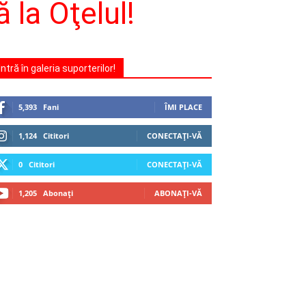
 la Oţelul!
Intră în galeria suporterilor!
5,393
Fani
ÎMI PLACE
1,124
Cititori
CONECTAȚI-VĂ
0
Cititori
CONECTAȚI-VĂ
1,205
Abonați
ABONAȚI-VĂ