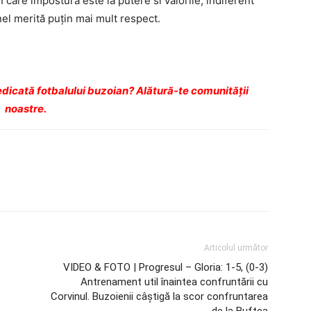
în care impostura este la putere si valorile, indiferent
l merită puţin mai mult respect.
dicată fotbalului buzoian? Alătură-te comunității
noastre.
Articolul următor
VIDEO & FOTO | Progresul – Gloria: 1-5, (0-3)
Antrenament util înaintea confruntării cu
Corvinul. Buzoienii câştigă la scor confruntarea