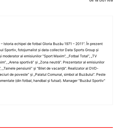
de la Buftea
i – Istoria echipei de fotbal Gloria Buzău 1971 – 2011”. În prezent
ul Sportiv, fotojurnalist şi data collector Data Sports Group şi
i moderator al emisiunilor "Sport Maxim", „Fotbal Total”, „TV
xim”, „Arena sportivă” şi „Zona neutră”. Prezentator al emisiunilor
”, „Tainele pensiunii” şi "Bilet de vacanţă". Realizator al DVD-
„Meciuri de poveste” şi „Palatul Comunal, simbol al Buzăului”. Peste
entate (din fotbal, handbal şi futsal). Manager "Buzăul Sportiv"