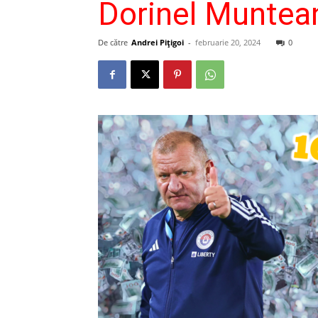
Dorinel Muntean
De către
Andrei Pițigoi
-
februarie 20, 2024
0