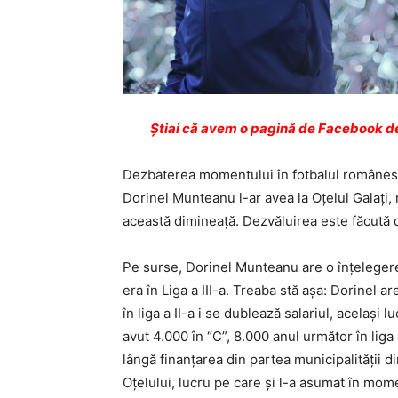
Ştiai că avem o pagină de Facebook de
Dezbaterea momentului în fotbalul românesc
Dorinel Munteanu l-ar avea la Oţelul Galaţi, n
această dimineaţă. Dezvăluirea este făcută de
Pe surse, Dorinel Munteanu are o înţelegere 
era în Liga a III-a. Treaba stă aşa: Dorinel 
în liga a II-a i se dublează salariul, acelaşi
avut 4.000 în “C”, 8.000 anul următor în liga a
lângă finanţarea din partea municipalităţii d
Oţelului, lucru pe care şi l-a asumat în mom