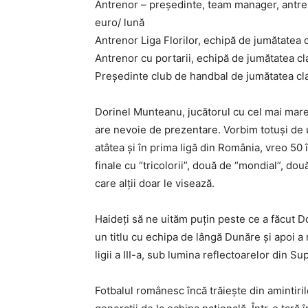
Antrenor – preşedinte, team manager, antrenor
euro/ lună
Antrenor Liga Florilor, echipă de jumătatea 
Antrenor cu portarii, echipă de jumătatea c
Preşedinte club de handbal de jumătatea cla
Dorinel Munteanu, jucătorul cu cel mai mare
are nevoie de prezentare. Vorbim totuşi de
atâtea şi în prima ligă din România, vreo 50
finale cu “tricolorii”, două de “mondial”, dou
care alţii doar le visează.
Haideţi să ne uităm puţin peste ce a făcut D
un titlu cu echipa de lângă Dunăre şi apoi a 
ligii a III-a, sub lumina reflectoarelor din Su
Fotbalul românesc încă trăieşte din amintiri