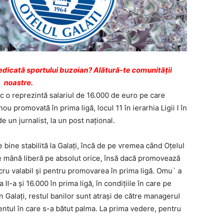
dicată sportului buzoian? Alătură-te comunității
noastre.
 o reprezintă salariul de 16.000 de euro pe care
ou promovată în prima ligă, locul 11 în ierarhia Ligii I în
 un jurnalist, la un post naţional.
bine stabilită la Galaţi, încă de pe vremea când Oţelul
are mână liberă pe absolut orice, însă dacă promovează
 lucru valabil şi pentru promovarea în prima ligă. Omu` a
 II-a şi 16.000 în prima ligă, în condiţiile în care pe
in Galaţi, restul banilor sunt atraşi de către managerul
entul în care s-a bătut palma. La prima vedere, pentru