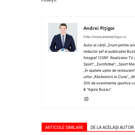
Ploieşti
Andrei Pițigoi
http://www.andreipitigoi.ro
Autor al cărţii „Drum printre an
redactor şef al publicaţiei Buză
fotograf 123RF. Realizator TV ş
Sport”, „Eurofotbal”, „Sport Ma
„În spatele uşilor de restaurant
urilor „Războinicii la Ciuta”, 
200 de evenimente sportive com
& "Agora Buzau".
ARTICOLE SIMILARE
DE LA ACELAȘI AUTOR