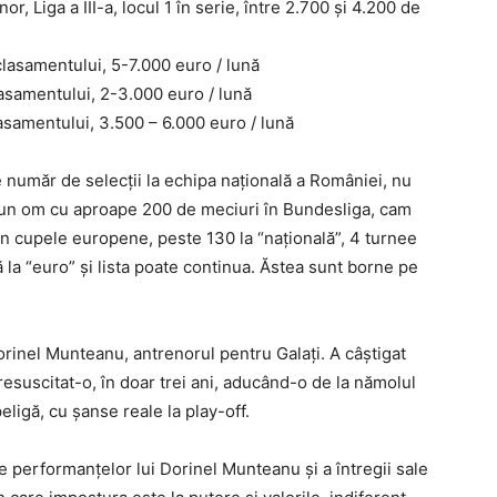
, Liga a III-a, locul 1 în serie, între 2.700 şi 4.200 de
clasamentului, 5-7.000 euro / lună
lasamentului, 2-3.000 euro / lună
samentului, 3.500 – 6.000 euro / lună
 număr de selecţii la echipa naţională a României, nu
 un om cu aproape 200 de meciuri în Bundesliga, cam
 în cupele europene, peste 130 la “naţională”, 4 turnee
ă la “euro” şi lista poate continua. Ăstea sunt borne pe
orinel Munteanu, antrenorul pentru Galaţi. A câştigat
resuscitat-o, în doar trei ani, aducând-o de la nămolul
peligă, cu şanse reale la play-off.
le performanţelor lui Dorinel Munteanu şi a întregii sale