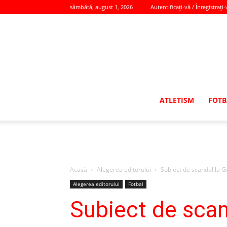
sâmbătă, august 1, 2026
Autentificați-vă / Înregistrați-
ATLETISM
FOTB
Acasă
Alegerea editorului
Subiect de scandal la Ga
Alegerea editorului
Fotbal
Subiect de scand