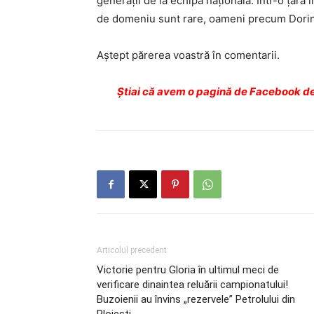
generaţii de la echipa naţională. Într-o ţară 
de domeniu sunt rare, oameni precum Dorine
Aştept părerea voastră în comentarii.
Ştiai că avem o pagină de Facebook de
Articolul precedent
Victorie pentru Gloria în ultimul meci de
verificare dinaintea reluării campionatului!
Buzoienii au învins „rezervele” Petrolului din