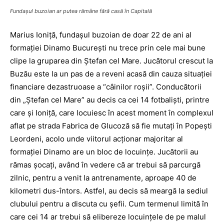
Fundaşul buzoian ar putea rămâne fără casă în Capitală
Marius Ioniţă, fundaşul buzoian de doar 22 de ani al
formaţiei Dinamo Bucureşti nu trece prin cele mai bune
clipe la gruparea din Ştefan cel Mare. Jucătorul crescut la
Buzău este la un pas de a reveni acasă din cauza situaţiei
financiare dezastruoase a “câinilor roşii”. Conducătorii
din „Ştefan cel Mare” au decis ca cei 14 fotbalişti, printre
care şi Ioniţă, care locuiesc în acest moment în complexul
aflat pe strada Fabrica de Glucoză să fie mutaţi în Popeşti
Leordeni, acolo unde viitorul acţionar majoritar al
formaţiei Dinamo are un bloc de locuinţe. Jucătorii au
rămas şocaţi, având în vedere că ar trebui să parcurgă
zilnic, pentru a venit la antrenamente, aproape 40 de
kilometri dus-întors. Astfel, au decis să meargă la sediul
clubului pentru a discuta cu şefii. Cum termenul limită în
care cei 14 ar trebui să elibereze locuinţele de pe malul