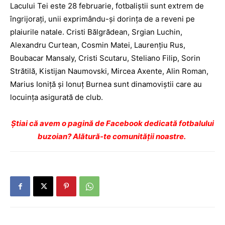
Lacului Tei este 28 februarie, fotbaliştii sunt extrem de
îngrijoraţi, unii exprimându-şi dorinţa de a reveni pe
plaiurile natale. Cristi Bălgrădean, Srgian Luchin,
Alexandru Curtean, Cosmin Matei, Laurenţiu Rus,
Boubacar Mansaly, Cristi Scutaru, Steliano Filip, Sorin
Strătilă, Kistijan Naumovski, Mircea Axente, Alin Roman,
Marius Ioniţă şi Ionuţ Burnea sunt dinamoviştii care au
locuinţa asigurată de club.
Ştiai că avem o pagină de Facebook dedicată fotbalului
buzoian? Alătură-te comunității noastre.