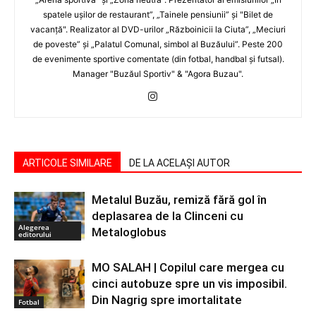
spatele uşilor de restaurant”, „Tainele pensiunii” şi "Bilet de
vacanţă". Realizator al DVD-urilor „Războinicii la Ciuta”, „Meciuri
de poveste” şi „Palatul Comunal, simbol al Buzăului”. Peste 200
de evenimente sportive comentate (din fotbal, handbal şi futsal).
Manager "Buzăul Sportiv" & "Agora Buzau".
ARTICOLE SIMILARE
DE LA ACELAȘI AUTOR
Metalul Buzău, remiză fără gol în
deplasarea de la Clinceni cu
Alegerea
Metaloglobus
editorului
MO SALAH | Copilul care mergea cu
cinci autobuze spre un vis imposibil.
Din Nagrig spre imortalitate
Fotbal