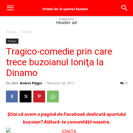
- Publicitate -
Header ad
Acasă
Fotbal
Fotbal
Tragico-comedie prin care
trece buzoianul Ioniţa la
Dinamo
De către
Andrei Pițigoi
-
februarie 28, 2013
0
Ştiai că avem o pagină de Facebook dedicată sportului
buzoian? Alătură-te comunității noastre.