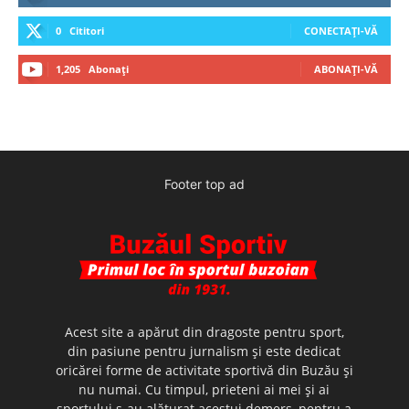
0
Cititori
CONECTAȚI-VĂ
1,205
Abonați
ABONAȚI-VĂ
Footer top ad
Acest site a apărut din dragoste pentru sport,
din pasiune pentru jurnalism şi este dedicat
oricărei forme de activitate sportivă din Buzău şi
nu numai. Cu timpul, prieteni ai mei şi ai
sportului s-au alăturat acestui demers, pentru a