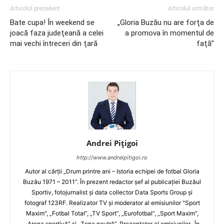
Articolul precedent
Articolul următor
Bate cupa! În weekend se
„Gloria Buzău nu are forţa de
joacă faza judeţeană a celei
a promova în momentul de
mai vechi întreceri din ţară
faţă”
Andrei Pițigoi
http://www.andreipitigoi.ro
Autor al cărţii „Drum printre ani – Istoria echipei de fotbal Gloria
Buzău 1971 – 2011”. În prezent redactor şef al publicaţiei Buzăul
Sportiv, fotojurnalist şi data collector Data Sports Group şi
fotograf 123RF. Realizator TV şi moderator al emisiunilor "Sport
Maxim", „Fotbal Total”, „TV Sport”, „Eurofotbal”, „Sport Maxim”,
„Arena sportivă” şi „Zona neutră”. Prezentator al emisiunilor „În