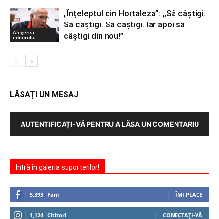
„Înțeleptul din Hortaleza”: „Să câștigi.
Să câștigi. Să câștigi. Iar apoi să
Alegerea
câștigi din nou!”
editorului
LĂSAȚI UN MESAJ
AUTENTIFICAȚI-VĂ PENTRU A LĂSA UN COMENTARIU
Intră în galeria suporterilor!
5,393
Fani
ÎMI PLACE
1,124
Cititori
CONECTAȚI-VĂ