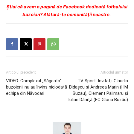
Ştiai că avem o pagină de Facebook dedicată fotbalului
buzoian? Alătură-te comunității noastre.
Articolul precedent
Articolul următor
VIDEO: Complexul „Săgeata”:
TV Sport. Invitaţi: Claudia
buzoienii nu au învins niciodată
Bidaşcu şi Andreea Marin (HM
echipa din Năvodari
Buzău), Clement Pălimaru şi
Iulian Dăniţă (FC Gloria Buzău)