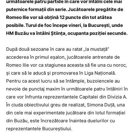
următoarele patru partide în care vor întâlni cele mai
puternice formaţii din serie. Jucătoarele pregătite de
Romeo Ilie vor să obţină 12 puncte din tot atâtea
posibile. Turul de foc începe vineri, la Bucureşti, unde
HM Buzău va întâlni Ştiinţa, ocupanta poziţiei secunde.
După două sezoane în care au ratat „la mustaţă”
accederea în primul eşalon, jucătoarele antrenate de
Romeo Ilie vor ca stagiunea aceasta să fie una cu noroc,
și care să le aducă şi promovarea în Liga Naţională.
Pentru ca acest lucru să se întâmple, buzoiencele au
nevoie de punctaj maxim în următoarele patru întâlniri în
care vor înfrunta reprezentantele Capitalei din Divizia A.
În ciuda obiectivului greu de realizat, Simona Duţă, una
din cele mai experimentate jucătoare din lotul formaţiei
din Buzău, este încrezătoare înaintea duelurilor cu
reprezentantele Bucureştiului.