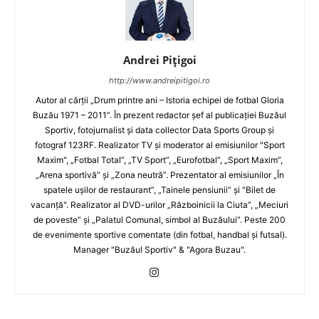
Andrei Pițigoi
http://www.andreipitigoi.ro
Autor al cărţii „Drum printre ani – Istoria echipei de fotbal Gloria
Buzău 1971 – 2011”. În prezent redactor şef al publicaţiei Buzăul
Sportiv, fotojurnalist şi data collector Data Sports Group şi
fotograf 123RF. Realizator TV şi moderator al emisiunilor "Sport
Maxim", „Fotbal Total”, „TV Sport”, „Eurofotbal”, „Sport Maxim”,
„Arena sportivă” şi „Zona neutră”. Prezentator al emisiunilor „În
spatele uşilor de restaurant”, „Tainele pensiunii” şi "Bilet de
vacanţă". Realizator al DVD-urilor „Războinicii la Ciuta”, „Meciuri
de poveste” şi „Palatul Comunal, simbol al Buzăului”. Peste 200
de evenimente sportive comentate (din fotbal, handbal şi futsal).
Manager "Buzăul Sportiv" & "Agora Buzau".