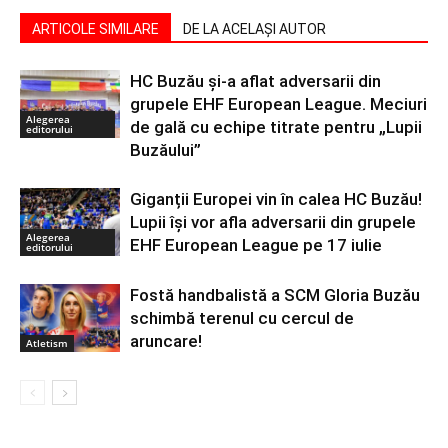
ARTICOLE SIMILARE
DE LA ACELAȘI AUTOR
HC Buzău și-a aflat adversarii din
grupele EHF European League. Meciuri
Alegerea
de gală cu echipe titrate pentru „Lupii
editorului
Buzăului”
Giganții Europei vin în calea HC Buzău!
Lupii își vor afla adversarii din grupele
Alegerea
EHF European League pe 17 iulie
editorului
Fostă handbalistă a SCM Gloria Buzău
schimbă terenul cu cercul de
aruncare!
Atletism