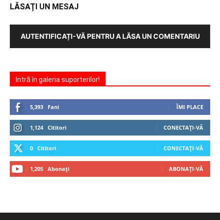
LĂSAȚI UN MESAJ
AUTENTIFICAȚI-VĂ PENTRU A LĂSA UN COMENTARIU
Intră în galeria suporterilor!
5,393
Fani
ÎMI PLACE
1,124
Cititori
CONECTAȚI-VĂ
0
Cititori
CONECTAȚI-VĂ
1,205
Abonați
ABONAȚI-VĂ