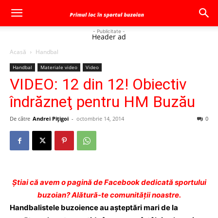
- Publicitate -
Header ad
Acasă
Handbal
Handbal
Materiale video
Video
VIDEO: 12 din 12! Obiectiv
îndrăzneţ pentru HM Buzău
De către
Andrei Pițigoi
-
octombrie 14, 2014
0
Ştiai că avem o pagină de Facebook dedicată sportului
buzoian? Alătură-te comunității noastre.
Handbalistele buzoience au aşteptări mari de la