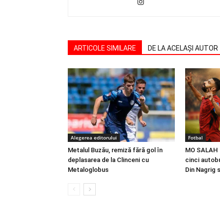
ARTICOLE SIMILARE
DE LA ACELAȘI AUTOR
Alegerea editorului
Fotbal
Metalul Buzău, remiză fără gol în
MO SALAH |
deplasarea de la Clinceni cu
cinci autobu
Metaloglobus
Din Nagrig 