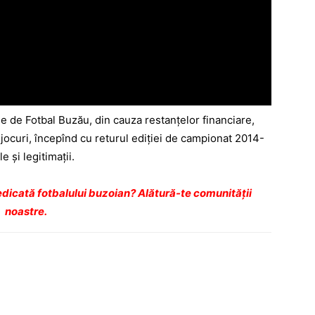
ene de Fotbal Buzău, din cauza restanţelor financiare,
jocuri, începînd cu returul ediţiei de campionat 2014-
e şi legitimaţii.
dicată fotbalului buzoian? Alătură-te comunității
noastre.