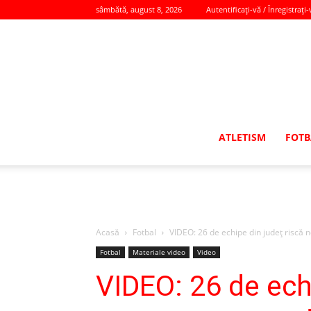
sâmbătă, august 8, 2026
Autentificați-vă / Înregistrați-
ATLETISM
FOTB
Acasă
Fotbal
VIDEO: 26 de echipe din judeţ riscă 
Fotbal
Materiale video
Video
VIDEO: 26 de echi