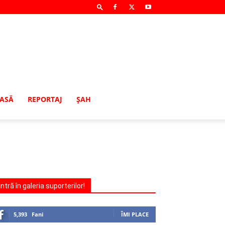
MASĂ
REPORTAJ
ŞAH
Intră în galeria suporterilor!
5,393
Fani
ÎMI PLACE