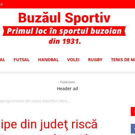
vă
AL
FUTSAL
HANDBAL
VOLEI
RUGBY
TENIS DE 
Buzaul
- Publicitate -
Header ad
neprogramarea din cauza datoriilor către...
Sportiv
pe din judeţ riscă