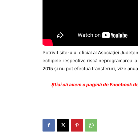
Potrivit site-ului oficial al Asociaţiei Judeţ
echipele respective riscă neprogramarea la 
2015 şi nu pot efectua transferuri, vize anual
Ştiai că avem o pagină de Facebook de