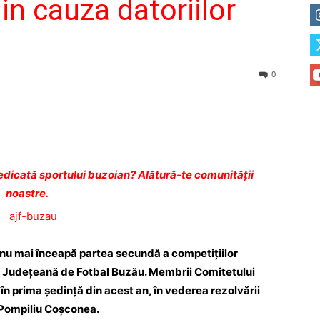
n cauza datoriilor
0
dicată sportului buzoian? Alătură-te comunității
noastre.
ă nu mai înceapă partea secundă a competiţiilor
ţia Judeţeană de Fotbal Buzău. Membrii Comitetului
în prima şedinţă din acest an, în vederea rezolvării
 Pompiliu Coşconea.