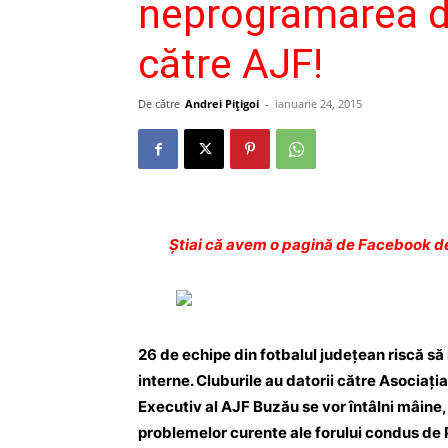
neprogramarea di
către AJF!
De către
Andrei Pițigoi
-
ianuarie 24, 2015
Ştiai că avem o pagină de Facebook de
26 de echipe din fotbalul judeţean riscă s
interne. Cluburile au datorii către Asocia
Executiv al AJF Buzău se vor întâlni mâine, 
problemelor curente ale forului condus de