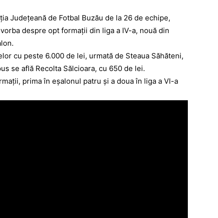
ţia Judeţeană de Fotbal Buzău de la 26 de echipe,
vorba despre opt formaţii din liga a IV-a, nouă din
alon.
lor cu peste 6.000 de lei, urmată de Steaua Săhăteni,
us se află Recolta Sălcioara, cu 650 de lei.
aţii, prima în eşalonul patru şi a doua în liga a VI-a