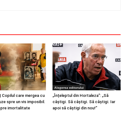
Alegerea editorului
 Copilul care mergea cu
„Înțeleptul din Hortaleza”: „Să
ze spre un vis imposibil.
câștigi. Să câștigi. Să câștigi. Iar
spre imortalitate
apoi să câștigi din nou!”