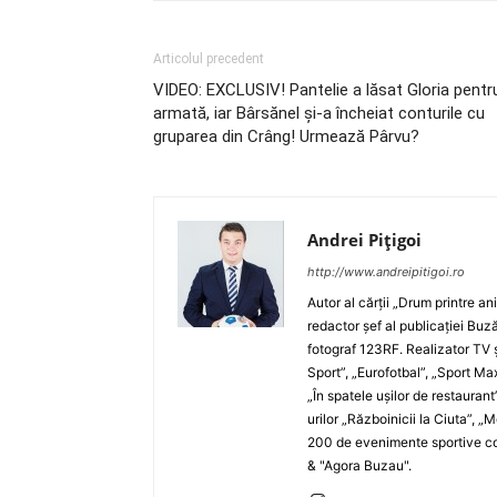
Articolul precedent
VIDEO: EXCLUSIV! Pantelie a lăsat Gloria pentr
armată, iar Bârsănel şi-a încheiat conturile cu
gruparea din Crâng! Urmează Pârvu?
Andrei Pițigoi
http://www.andreipitigoi.ro
Autor al cărţii „Drum printre an
redactor şef al publicaţiei Buză
fotograf 123RF. Realizator TV ş
Sport”, „Eurofotbal”, „Sport Ma
„În spatele uşilor de restaurant
urilor „Războinicii la Ciuta”, 
200 de evenimente sportive com
& "Agora Buzau".