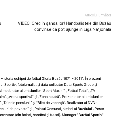
Articolul următor
u
VIDEO: Cred în şansa lor! Handbalistele din Buzău
convinse că pot ajunge în Liga Naţională
i – Istoria echipei de fotbal Gloria Buzău 1971 – 2011”. În prezent
ul Sportiv, fotojurnalist şi data collector Data Sports Group şi
i moderator al emisiunilor "Sport Maxim", „Fotbal Total”, „TV
xim”, „Arena sportivă” şi „Zona neutră”. Prezentator al emisiunilor
”, „Tainele pensiunii” şi "Bilet de vacanţă". Realizator al DVD-
„Meciuri de poveste” şi „Palatul Comunal, simbol al Buzăului”. Peste
entate (din fotbal, handbal şi futsal). Manager "Buzăul Sportiv"