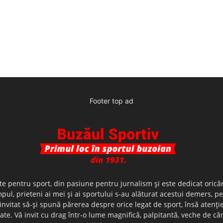
Footer top ad
te pentru sport, din pasiune pentru jurnalism şi este dedicat oricăr
ul, prieteni ai mei şi ai sportului s-au alăturat acestui demers, p
nvitat să-şi spună părerea despre orice legat de sport, însă atenţi
olerate. Vă invit cu drag într-o lume magnifică, palpitantă, veche de