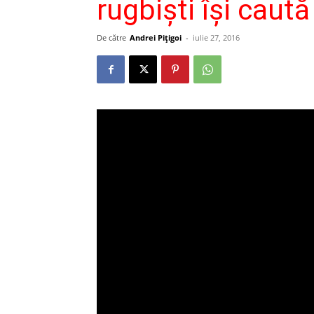
rugbişti îşi cau
De către
Andrei Pițigoi
-
iulie 27, 2016