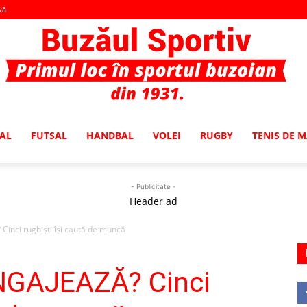
vă
AL
FUTSAL
HANDBAL
VOLEI
RUGBY
TENIS DE 
Buzaul
- Publicitate -
Header ad
Cinci rugbişti îşi caută de muncă
Sportiv
ANGAJEAZĂ? Cinci