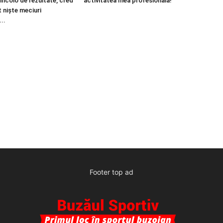
dincolo de rezultate, cred
activitatea mea profesională!”
t niște meciuri
..
Footer top ad