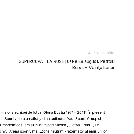
Articolul următor
SUPERCUPA… LA RUŞEŢU! Pe 28 august, Petrolul
Berca – Voinţa Lanuri
i – Istoria echipei de fotbal Gloria Buzău 1971 – 2011”. În prezent
ul Sportiv, fotojurnalist şi data collector Data Sports Group şi
i moderator al emisiunilor "Sport Maxim", „Fotbal Total”, „TV
xim”, „Arena sportivă” şi „Zona neutră”. Prezentator al emisiunilor