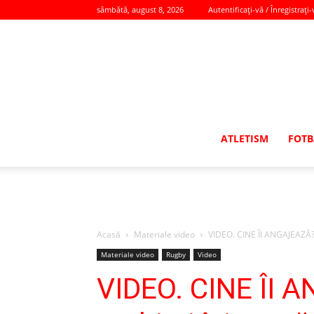
sâmbătă, august 8, 2026
Autentificați-vă / Înregistrați-
ATLETISM
FOTB
Acasă
Materiale video
VIDEO. CINE ÎI ANGAJEAZĂ? 
Materiale video
Rugby
Video
VIDEO. CINE ÎI 