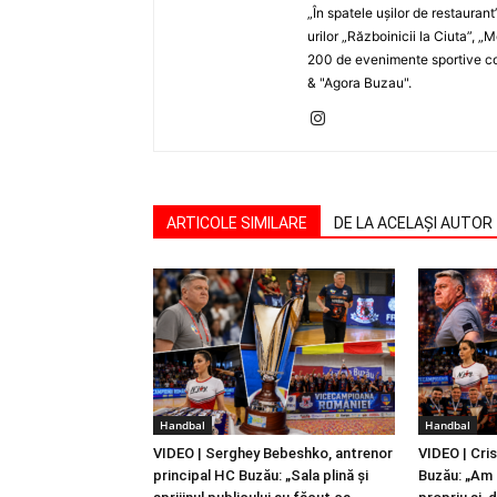
„În spatele uşilor de restaurant
urilor „Războinicii la Ciuta”, 
200 de evenimente sportive com
& "Agora Buzau".
ARTICOLE SIMILARE
DE LA ACELAȘI AUTOR
Handbal
Handbal
VIDEO | Serghey Bebeshko, antrenor
VIDEO | Cri
principal HC Buzău: „Sala plină și
Buzău: „Am 