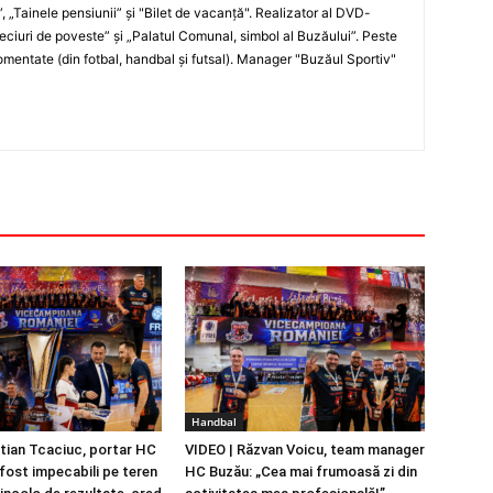
”, „Tainele pensiunii” şi "Bilet de vacanţă". Realizator al DVD-
„Meciuri de poveste” şi „Palatul Comunal, simbol al Buzăului”. Peste
entate (din fotbal, handbal şi futsal). Manager "Buzăul Sportiv"
Handbal
stian Tcaciuc, portar HC
VIDEO | Răzvan Voicu, team manager
fost impecabili pe teren
HC Buzău: „Cea mai frumoasă zi din