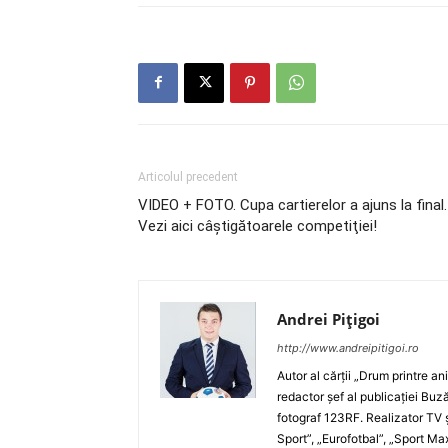
Articolul precedent
VIDEO + FOTO. Cupa cartierelor a ajuns la final.
Vezi aici câştigătoarele competiţiei!
Andrei Pițigoi
http://www.andreipitigoi.ro
Autor al cărţii „Drum printre an
redactor şef al publicaţiei Buză
fotograf 123RF. Realizator TV ş
Sport”, „Eurofotbal”, „Sport Ma