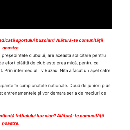
dicată sportului buzoian? Alătură-te comunității
noastre.
 preşedintele clubului, are această solicitare pentru
e efort plătită de club este prea mică, pentru ca
rt. Prin intermediul Tv Buzău, Niță a făcut un apel către
cipante în campionatele naţionale. Două de juniori plus
uat antrenamentele şi vor demara seria de meciuri de
dicată fotbalului buzoian? Alătură-te comunității
noastre.