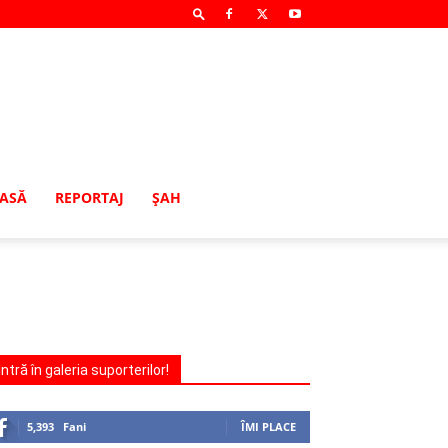
MASĂ
REPORTAJ
ŞAH
Intră în galeria suporterilor!
5,393
Fani
ÎMI PLACE