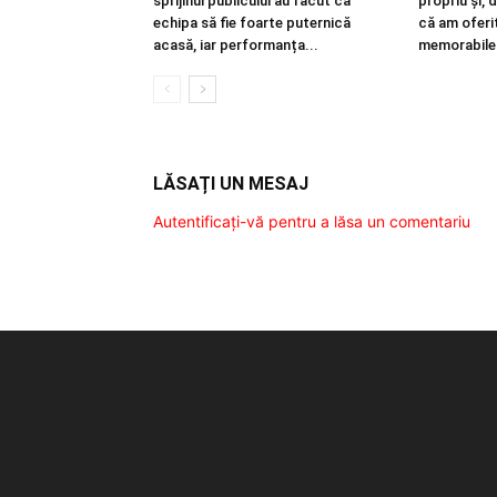
sprijinul publicului au făcut ca
propriu și, 
echipa să fie foarte puternică
că am oferi
acasă, iar performanța...
memorabile.
LĂSAȚI UN MESAJ
Autentificați-vă pentru a lăsa un comentariu