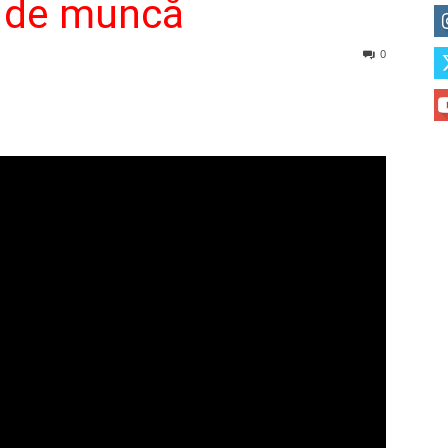
tă de muncă
0