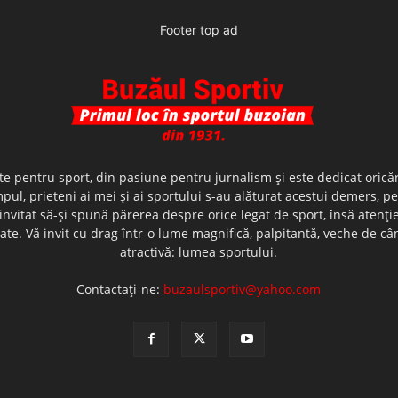
Footer top ad
te pentru sport, din pasiune pentru jurnalism şi este dedicat oricăr
ul, prieteni ai mei şi ai sportului s-au alăturat acestui demers, p
nvitat să-şi spună părerea despre orice legat de sport, însă atenţi
olerate. Vă invit cu drag într-o lume magnifică, palpitantă, veche de
atractivă: lumea sportului.
Contactați-ne:
buzaulsportiv@yahoo.com