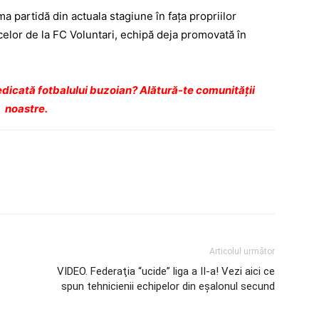
ma partidă din actuala stagiune în faţa propriilor
a celor de la FC Voluntari, echipă deja promovată în
dicată fotbalului buzoian? Alătură-te comunității
noastre.
Articolul următor
VIDEO. Federaţia “ucide” liga a II-a! Vezi aici ce
spun tehnicienii echipelor din eşalonul secund