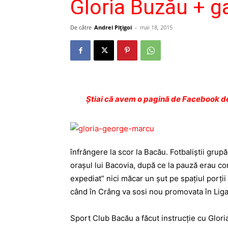
Gloria Buzău + ga
De către
Andrei Pițigoi
-
mai 18, 2015
Ştiai că avem o pagină de Facebook de
înfrângere la scor la Bacău. Fotbaliştii grup
oraşul lui Bacovia, după ce la pauză erau co
expediat” nici măcar un şut pe spaţiul porţii
când în Crâng va sosi nou promovata în Liga 
Sport Club Bacău a făcut instrucţie cu Glori