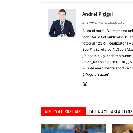
Andrei Pițigoi
http://www.andreipitigoi.ro
Autor al cărţii „Drum printre an
redactor şef al publicaţiei Buză
fotograf 123RF. Realizator TV ş
Sport”, „Eurofotbal”, „Sport Ma
„În spatele uşilor de restaurant
urilor „Războinicii la Ciuta”, 
200 de evenimente sportive com
& "Agora Buzau".
ARTICOLE SIMILARE
DE LA ACELAȘI AUTOR