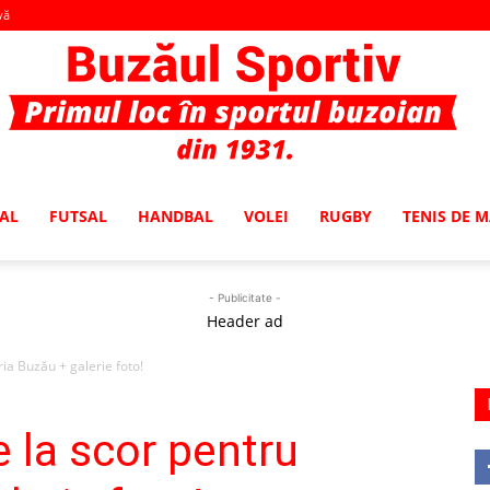
vă
AL
FUTSAL
HANDBAL
VOLEI
RUGBY
TENIS DE 
Buzaul
- Publicitate -
Header ad
ia Buzău + galerie foto!
Sportiv
 la scor pentru