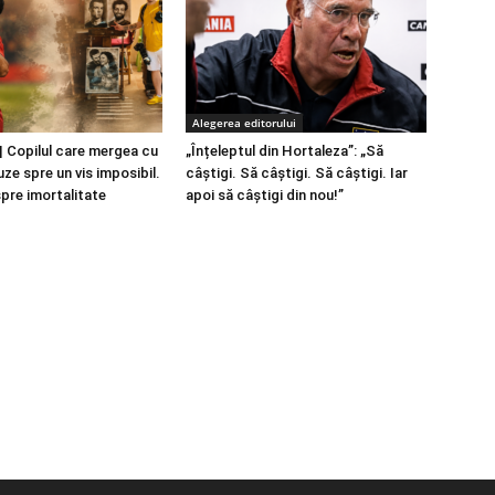
Alegerea editorului
 Copilul care mergea cu
„Înțeleptul din Hortaleza”: „Să
ze spre un vis imposibil.
câștigi. Să câștigi. Să câștigi. Iar
spre imortalitate
apoi să câștigi din nou!”