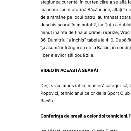
stagiunea curentă, în curtea căreia se află fo
mâncare sau motorină Băcăuoanii, aflaţi în ac
de a rămâne pe locul patru, au tranşat soart
deschis scorul în minutul 2, iar Ţuţu a dubl
minut înainte de finalul primei reprize, Vraci
86, Dumitriu “a închis” tabela la 4-0. După flu
îşi asumă înfrângerea de la Bacău, în condiţi
liber elevilor săi două zile.
VIDEO ÎN ACEASTĂ SEARĂ!
Deşi s-au impus într-o manieră categorică, b
Popovici, tehnicianul celor de la Sport Club a
Bacău.
Conferinţa de presă a celor doi tehnicieni, 