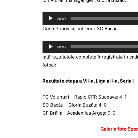
Ion Viorel, manager gen. Gloria Buzău:
Player
00:00
audio
Cristi Popovici, antrenor SC Bacău:
Player
00:00
audio
Iată rezultatele complete înregistrate în cadr
fotbal:
Rezultate etapa a VII-a, Liga a II-a, Seria I
FC Voluntari – Rapid CFR Suceava: 4-1
SC Bacău – Gloria Buzău: 4-0
CF Brăila – Academica Argeş: 0-0
Galerie foto Spo