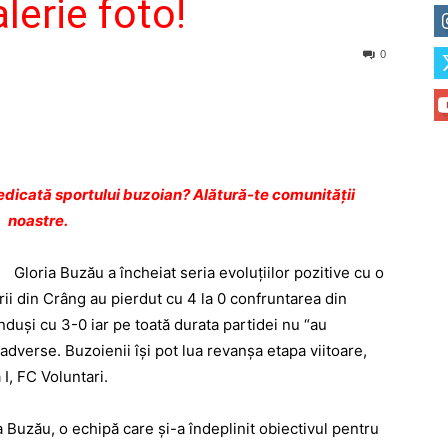
lerie foto!
0
dicată sportului buzoian? Alătură-te comunității
noastre.
Gloria Buzău a încheiat seria evoluţiilor pozitive cu o
ării din Crâng au pierdut cu 4 la 0 confruntarea din
nduşi cu 3-0 iar pe toată durata partidei nu “au
 adverse. Buzoienii îşi pot lua revanşa etapa viitoare,
I, FC Voluntari.
a Buzău, o echipă care şi-a îndeplinit obiectivul pentru