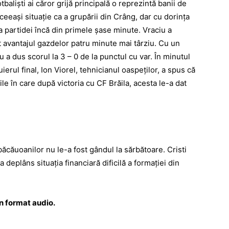
tbalişti ai căror grijă principală o reprezintă banii de
eeaşi situaţie ca a grupării din Crâng, dar cu dorinţa
a partidei încă din primele şase minute. Vraciu a
at avantajul gazdelor patru minute mai târziu. Cu un
u a dus scorul la 3 – 0 de la punctul cu var. În minutul
ierul final, Ion Viorel, tehnicianul oaspeţilor, a spus că
ile în care după victoria cu CF Brăila, acesta le-a dat
ăcăuoanilor nu le-a fost gândul la sărbătoare. Cristi
 deplâns situaţia financiară dificilă a formaţiei din
în format audio.