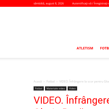
sâmbătă, august 8, 2026
Autentificați-vă / Înregistrați-
ATLETISM
FOTB
Acasă
Fotbal
VIDEO. Înfrângere la scor pentru Glor
Fotbal
Materiale video
Video
VIDEO. Înfrângere