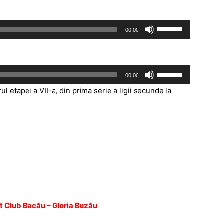
Folosește
00:00
tastele
săgeată
sus/jos
Folosește
00:00
pentru
tastele
a
ul etapei a VII-a, din prima serie a ligii secunde la
săgeată
mări
sus/jos
sau
pentru
micșora
a
volumul.
mări
sau
micșora
volumul.
rt Club Bacău – Gloria Buzău