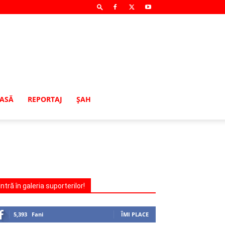
MASĂ
REPORTAJ
ŞAH
Intră în galeria suporterilor!
5,393
Fani
ÎMI PLACE