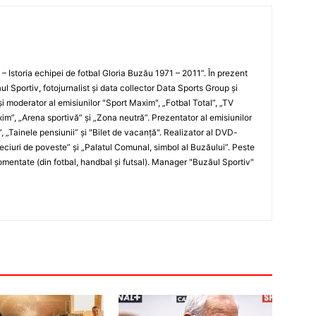
i – Istoria echipei de fotbal Gloria Buzău 1971 – 2011”. În prezent
ul Sportiv, fotojurnalist şi data collector Data Sports Group şi
i moderator al emisiunilor "Sport Maxim", „Fotbal Total”, „TV
xim”, „Arena sportivă” şi „Zona neutră”. Prezentator al emisiunilor
”, „Tainele pensiunii” şi "Bilet de vacanţă". Realizator al DVD-
„Meciuri de poveste” şi „Palatul Comunal, simbol al Buzăului”. Peste
entate (din fotbal, handbal şi futsal). Manager "Buzăul Sportiv"