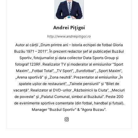
Andrei Pițigoi
http://www.andreipitigoi.ro
Autor al cărţii „Drum printre ani – Istoria echipei de fotbal Gloria
Buzău 1971 – 2011”. În prezent redactor şef al publicaţiei Buzăul
Sportiv, fotojurnalist şi data collector Data Sports Group şi
fotograf 123RF. Realizator TV şi moderator al emisiunilor "Sport
Maxim", „Fotbal Total”, „TV Sport”, „Eurofotbal”, „Sport Maxim”,
„Arena sportivă” şi „Zona neutră”. Prezentator al emisiunilor „În
spatele uşilor de restaurant”, „Tainele pensiunii” şi "Bilet de
vacanţă". Realizator al DVD-urilor „Războinicii la Ciuta”, „Meciuri
de poveste” şi „Palatul Comunal, simbol al Buzăului”. Peste 200
de evenimente sportive comentate (din fotbal, handbal şi futsal).
Manager "Buzăul Sportiv" & "Agora Buzau".