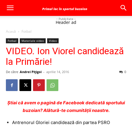
- Publicitate -
Header ad
Acasă
Fotbal
Fotbal
Materiale video
Video
VIDEO. Ion Viorel candidează
la Primărie!
De către
Andrei Pițigoi
-
aprilie 14, 2016
0
Ştiai că avem o pagină de Facebook dedicată sportului
buzoian? Alătură-te comunității noastre.
Antrenorul Gloriei candidează din partea PSRO