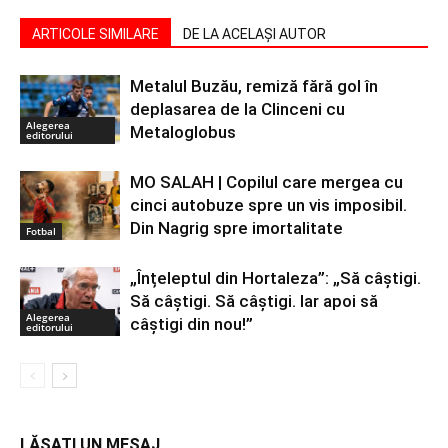
ARTICOLE SIMILARE
DE LA ACELAȘI AUTOR
Metalul Buzău, remiză fără gol în
deplasarea de la Clinceni cu
Alegerea
Metaloglobus
editorului
MO SALAH | Copilul care mergea cu
cinci autobuze spre un vis imposibil.
Din Nagrig spre imortalitate
Fotbal
„Înțeleptul din Hortaleza”: „Să câștigi.
Să câștigi. Să câștigi. Iar apoi să
Alegerea
câștigi din nou!”
editorului
LĂSAȚI UN MESAJ