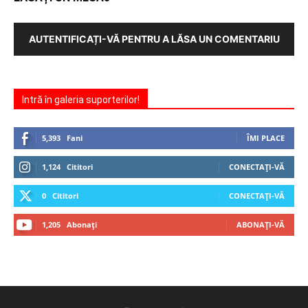
AUTENTIFICAȚI-VĂ PENTRU A LĂSA UN COMENTARIU
Intră în galeria suporterilor!
5,393
Fani
ÎMI PLACE
1,124
Cititori
CONECTAȚI-VĂ
0
Cititori
CONECTAȚI-VĂ
1,205
Abonați
ABONAȚI-VĂ