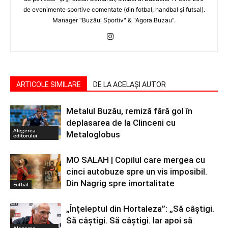
de evenimente sportive comentate (din fotbal, handbal şi futsal).
Manager "Buzăul Sportiv" & "Agora Buzau".
ARTICOLE SIMILARE
DE LA ACELAȘI AUTOR
Metalul Buzău, remiză fără gol în
deplasarea de la Clinceni cu
Alegerea
Metaloglobus
editorului
MO SALAH | Copilul care mergea cu
cinci autobuze spre un vis imposibil.
Din Nagrig spre imortalitate
Fotbal
„Înțeleptul din Hortaleza”: „Să câștigi.
Să câștigi. Să câștigi. Iar apoi să