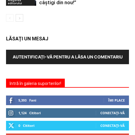
Alegerea
câștigi din nou!”
editorului
LĂSAȚI UN MESAJ
AUTENTIFICAȚI-VĂ PENTRU A LĂSA UN COMENTARIU
Intră în galeria suporterilor!
5,393
Fani
ÎMI PLACE
1,124
Cititori
CONECTAȚI-VĂ
0
Cititori
CONECTAȚI-VĂ