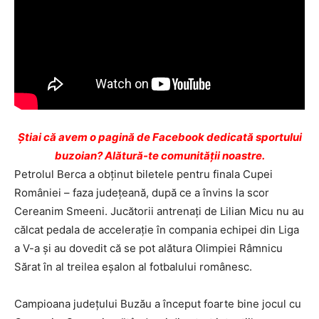
Ştiai că avem o pagină de Facebook dedicată sportului
buzoian? Alătură-te comunității noastre.
Petrolul Berca a obţinut biletele pentru finala Cupei
României – faza judeţeană, după ce a învins la scor
Cereanim Smeeni. Jucătorii antrenaţi de Lilian Micu nu au
călcat pedala de acceleraţie în compania echipei din Liga
a V-a şi au dovedit că se pot alătura Olimpiei Râmnicu
Sărat în al treilea eşalon al fotbalului românesc.
Campioana judeţului Buzău a început foarte bine jocul cu