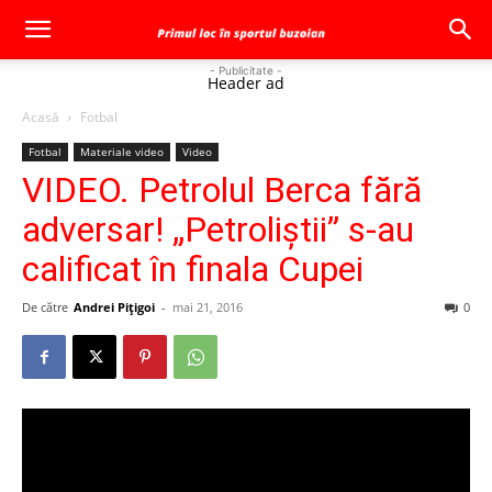
- Publicitate -
Header ad
Acasă
Fotbal
Fotbal
Materiale video
Video
VIDEO. Petrolul Berca fără
adversar! „Petroliştii” s-au
calificat în finala Cupei
De către
Andrei Pițigoi
-
mai 21, 2016
0