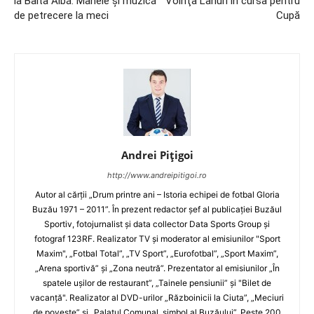
la Balta Albă. Manele și muzică
Voinţa Lanuri în cursa pentru
de petrecere la meci
Cupă
Andrei Pițigoi
http://www.andreipitigoi.ro
Autor al cărţii „Drum printre ani – Istoria echipei de fotbal Gloria
Buzău 1971 – 2011”. În prezent redactor şef al publicaţiei Buzăul
Sportiv, fotojurnalist şi data collector Data Sports Group şi
fotograf 123RF. Realizator TV şi moderator al emisiunilor "Sport
Maxim", „Fotbal Total”, „TV Sport”, „Eurofotbal”, „Sport Maxim”,
„Arena sportivă” şi „Zona neutră”. Prezentator al emisiunilor „În
spatele uşilor de restaurant”, „Tainele pensiunii” şi "Bilet de
vacanţă". Realizator al DVD-urilor „Războinicii la Ciuta”, „Meciuri
de poveste” şi „Palatul Comunal, simbol al Buzăului”. Peste 200