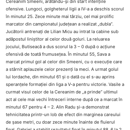
Cereanim Smeeni, arătându-şi din start intenţiile
ofensive. Lungoci, golgheterul ligii a IV-a a deschis scorul
în minutul 25. Zece minute mai târziu, cel mai prolific
marcator din campionatul judeţean a realizat „dubla”.
Jucătorii antrenaţi de Lilian Micu au intrat la cabine sub
adăpostul liniştitor al celor două goluri. La reluarea
jocului, Butiseacă a dus scorul la 3 – 0 după o acţiune
ofensivă de toată frumuseţea. În minutul 55, Sava a
marcat primul gol al celor din Smeeni, cu o execuţie care
a stârnit aplauzele celor prezenţi la meci. A urmat golul
lui Iordache, din minutul 61 şi o dată cu el s-au aprins
speranţele formaţiei din liga a V-a pentru victorie. Vasile a
curmat visul celor de la Cereanim de „a prinde” ultimul
act al cele mai vechi întreceri interne după ce a marcat în
minutul 67 pentru 4 – 2. Alin Radu şi-a demonstrat
tehnicitatea printr-un lob de efect din marginea careului
de şase metri, cu doar zece minute înainte de fluierul
final. Gabriel a stabilit rezultatul final în minutul 88, 6 la 2