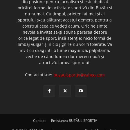
din pasiune pentru jurnalism şi este dedicat
oricărei forme de activitate sportivă din Buzău şi
nu numai. Cu timpul, prieteni ai mei şi ai
sportului s-au alăturat acestui demers, pentru a
construi ceea ce vedeţi acum. Oricine simte
nevoia e invitat să-şi spună părerea despre
orice legat de sport, însă atenţie: nicio formă de
limbaj vulgar şi nicio jignire nu vor fi tolerate. Vă
invit cu drag într-o lume magnifică, palpitantă,
veche de când lumea dar mereu nouă şi
atractivă: lumea sportului.
Contactați-ne:
buzaulsportiv@yahoo.com
Contact
Emisiunea BUZĂUL SPORTIV