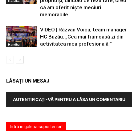
propriu și, dincolo de rezultate, cred
Handbal
că am oferit niște meciuri
memorabile...
VIDEO | Răzvan Voicu, team manager
HC Buzău: „Cea mai frumoasă zi din
activitatea mea profesională!”
Handbal
LĂSAȚI UN MESAJ
AUTENTIFICAȚI-VĂ PENTRU A LĂSA UN COMENTARIU
Intră în galeria suporterilor!