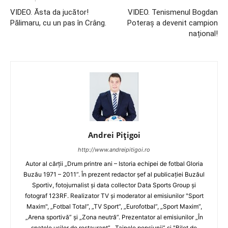
VIDEO. Ăsta da jucător!
VIDEO. Tenismenul Bogdan
Pălimaru, cu un pas în Crâng.
Poteraș a devenit campion
național!
Andrei Pițigoi
http://www.andreipitigoi.ro
Autor al cărţii „Drum printre ani – Istoria echipei de fotbal Gloria
Buzău 1971 – 2011”. În prezent redactor şef al publicaţiei Buzăul
Sportiv, fotojurnalist şi data collector Data Sports Group şi
fotograf 123RF. Realizator TV şi moderator al emisiunilor "Sport
Maxim", „Fotbal Total”, „TV Sport”, „Eurofotbal”, „Sport Maxim”,
„Arena sportivă” şi „Zona neutră”. Prezentator al emisiunilor „În
spatele uşilor de restaurant”, „Tainele pensiunii” şi "Bilet de