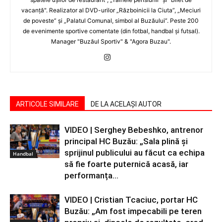
vacanţă". Realizator al DVD-urilor „Războinicii la Ciuta”, „Meciuri
de poveste” şi „Palatul Comunal, simbol al Buzăului”. Peste 200
de evenimente sportive comentate (din fotbal, handbal şi futsal).
Manager "Buzăul Sportiv" & "Agora Buzau".
ARTICOLE SIMILARE
DE LA ACELAȘI AUTOR
VIDEO | Serghey Bebeshko, antrenor
principal HC Buzău: „Sala plină și
sprijinul publicului au făcut ca echipa
Handbal
să fie foarte puternică acasă, iar
performanța...
VIDEO | Cristian Tcaciuc, portar HC
Buzău: „Am fost impecabili pe teren