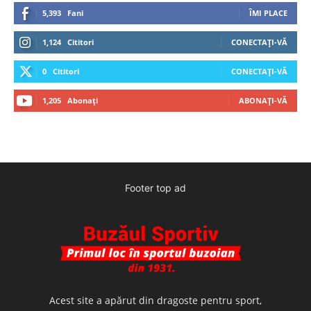
5,393
Fani
ÎMI PLACE
1,124
Cititori
CONECTAȚI-VĂ
0
Cititori
CONECTAȚI-VĂ
1,205
Abonați
ABONAȚI-VĂ
Footer top ad
Acest site a apărut din dragoste pentru sport,