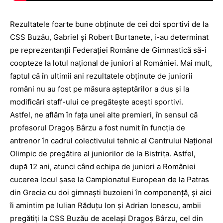
Rezultatele foarte bune obţinute de cei doi sportivi de la
CSS Buzău, Gabriel şi Robert Burtanete, i-au determinat
pe reprezentanţii Fe­deraţiei Române de Gim­nastică să-i
coopteze la lotul naţional de juniori al României. Mai mult,
faptul că în ultimii ani rezultatele obţinute de juniorii
români nu au fost pe măsura aşteptărilor a dus şi la
modificări staff-ului ce pregăteşte aceşti spor­tivi.
Astfel, ne aflăm în faţa unei alte premieri, în sensul că
profesorul Dragoş Bârzu a fost numit în funcţia de
antrenor în cadrul colectivului tehnic al Centrului Naţional
Olimpic de pregătire al juniorilor de la Bistriţa. Astfel,
după 12 ani, atunci când echipa de juniori a României
cucerea locul șase la Campionatul European de la Patras
din Grecia cu doi gimnaşti buzoieni în componenţă, şi aici
îi amintim pe Iulian Răduţu Ion şi Adrian Ionescu, ambii
pre­gătiţi la CSS Buzău de acelaşi Dragoş Bârzu, cel din