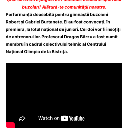
buzoian? Alătură-te comunității noastre.
Performanţă deosebită pentru gimnaştii buzoieni
Robert şi Gabriel Burtanete. Ei au fost convocați, în
premieră, la lotul naţional de juniori. Cei doi vor fi însoțiți
de antrenorul lor. Profesorul Dragoş Bârzu a fost numit
membru în cadrul colectivului tehnic al Centrului
Naţional Olimpic de la Bistriţa.