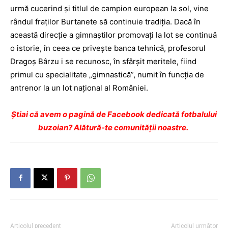
urmă cucerind şi titlul de campion european la sol, vine
rândul fraților Burtanete să continuie tradiția. Dacă în
această direcţie a gimnaştilor promovaţi la lot se continuă
o istorie, în ceea ce priveşte ban­ca tehnică, profesorul
Dragoş Bârzu i se recunosc, în sfârșit meritele, fiind
primul cu specialitate „gim­nas­tică”, numit în funcţia de
antrenor la un lot naţional al României.
Ştiai că avem o pagină de Facebook dedicată fotbalului
buzoian? Alătură-te comunității noastre.
Articolul precedent
Articolul următor