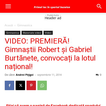
- Publicitate -
Header ad
Acasă
Gimnastica
Gimnastica
Materiale video
Video
VIDEO: PREMIERĂ!
Gimnaștii Robert și Gabriel
Burtănete, convocați la lotul
național!
De către
Andrei Pițigoi
-
septembrie 11, 2014
0
Ştiai că avem o pagină de Facebook dedicată sportului