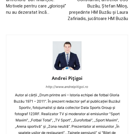
Motivele pentru care „glorioşii”
Buzău, Ştefan Miloş,
nu au dezeratat încă…
preşedinte HM Buzău şi Laura
Zafiriadis, jucătoare HM Buzău
Andrei Pițigoi
http://www.andreipitigoi.ro
Autor al cărţii „Drum printre ani – Istoria echipei de fotbal Gloria
Buzău 1971 – 2011”. În prezent redactor şef al publicaţiei Buzăul
Sportiv, fotojurnalist şi data collector Data Sports Group şi
fotograf 123RF. Realizator TV şi moderator al emisiunilor "Sport
Maxim", „Fotbal Total”, „TV Sport”, „Eurofotbal”, „Sport Maxim”,
„Arena sportivă” şi „Zona neutră”. Prezentator al emisiunilor „În
spatele uşilor de restaurant”, „Tainele pensiunii” şi "Bilet de