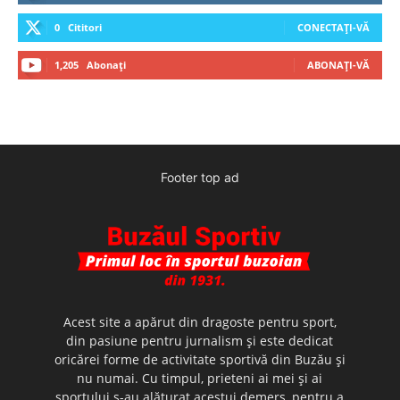
0
Cititori
CONECTAȚI-VĂ
1,205
Abonați
ABONAȚI-VĂ
Footer top ad
Acest site a apărut din dragoste pentru sport,
din pasiune pentru jurnalism şi este dedicat
oricărei forme de activitate sportivă din Buzău şi
nu numai. Cu timpul, prieteni ai mei şi ai
sportului s-au alăturat acestui demers, pentru a