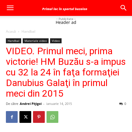
- Publicitate -
Header ad
Acasă
Handbal
Handbal
Materiale video
Video
VIDEO. Primul meci, prima
victorie! HM Buzău s-a impus
cu 32 la 24 în faţa formaţiei
Danubius Galaţi în primul
meci din 2015
De către
Andrei Pițigoi
-
ianuarie 14, 2015
0