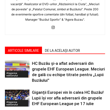
vacanţă". Realizator al DVD-urilor „Războinicii la Ciuta”, „Meciuri
de poveste” şi „Palatul Comunal, simbol al Buzăului”. Peste 200
de evenimente sportive comentate (din fotbal, handbal şi futsal).
Manager "Buzăul Sportiv" & "Agora Buzau".
ARTICOLE SIMILARE
DE LA ACELAȘI AUTOR
HC Buzău și-a aflat adversarii din
grupele EHF European League. Meciuri
Alegerea
de gală cu echipe titrate pentru „Lupii
editorului
Buzăului”
Giganții Europei vin în calea HC Buzău!
Lupii își vor afla adversarii din grupele
Alegerea
EHF European League pe 17 iulie
editorului