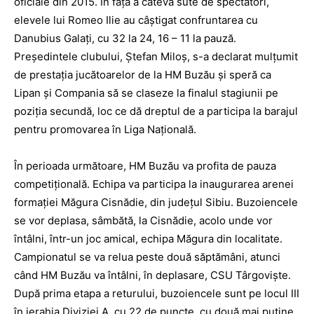
oficiale din 2015. În faţa a câteva sute de spectatori,
elevele lui Romeo Ilie au câştigat confruntarea cu
Danubius Galaţi, cu 32 la 24, 16 – 11 la pauză.
Preşedintele clubului, Ștefan Miloș, s-a declarat mulţumit
de prestaţia jucătoarelor de la HM Buzău şi speră ca
Lipan şi Compania să se claseze la finalul stagiunii pe
poziţia secundă, loc ce dă dreptul de a participa la barajul
pentru promovarea în Liga Națională.
În perioada următoare, HM Buzău va profita de pauza
competiţională. Echipa va participa la inaugurarea arenei
formaţiei Măgura Cisnădie, din judeţul Sibiu. Buzoiencele
se vor deplasa, sâmbătă, la Cisnădie, acolo unde vor
întâlni, într-un joc amical, echipa Măgura din localitate.
Campionatul se va relua peste două săptămâni, atunci
când HM Buzău va întâlni, în deplasare, CSU Târgovişte.
După prima etapa a returului, buzoiencele sunt pe locul III
în ierahia Diviziei A, cu 22 de puncte, cu două mai puţine