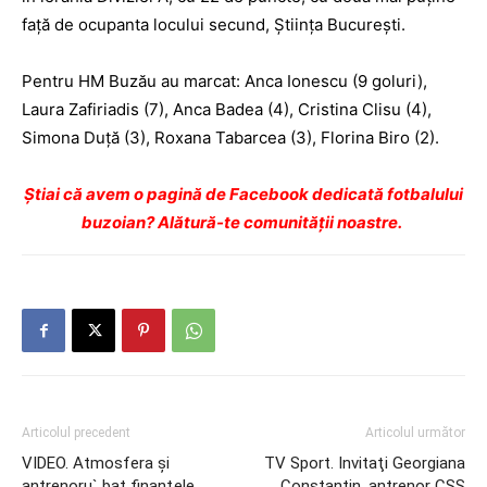
față de ocupanta locului secund, Ştiinţa Bucureşti.
Pentru HM Buzău au marcat: Anca Ionescu (9 goluri),
Laura Zafiriadis (7), Anca Badea (4), Cristina Clisu (4),
Simona Duţă (3), Roxana Tabarcea (3), Florina Biro (2).
Ştiai că avem o pagină de Facebook dedicată fotbalului
buzoian? Alătură-te comunității noastre.
Articolul precedent
Articolul următor
VIDEO. Atmosfera şi
TV Sport. Invitaţi Georgiana
antrenoru` bat finanţele.
Constantin, antrenor CSS