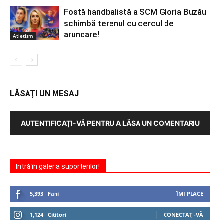
Fostă handbalistă a SCM Gloria Buzău
schimbă terenul cu cercul de
aruncare!
Atletism
LĂSAȚI UN MESAJ
AUTENTIFICAȚI-VĂ PENTRU A LĂSA UN COMENTARIU
Intră în galeria suporterilor!
5,393
Fani
ÎMI PLACE
1,124
Cititori
CONECTAȚI-VĂ