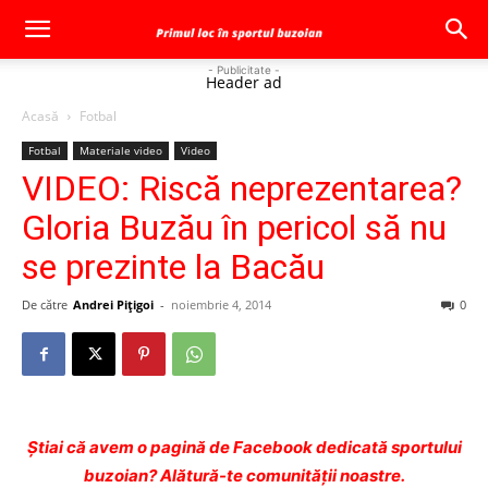
- Publicitate -
Header ad
Acasă
Fotbal
Fotbal
Materiale video
Video
VIDEO: Riscă neprezentarea?
Gloria Buzău în pericol să nu
se prezinte la Bacău
De către
Andrei Pițigoi
-
noiembrie 4, 2014
0
Ştiai că avem o pagină de Facebook dedicată sportului
buzoian? Alătură-te comunității noastre.