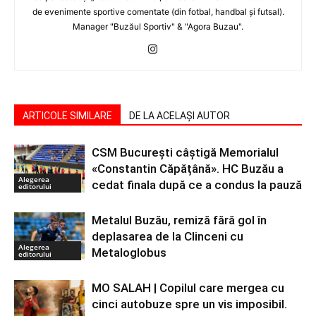
de evenimente sportive comentate (din fotbal, handbal şi futsal).
Manager "Buzăul Sportiv" & "Agora Buzau".
ARTICOLE SIMILARE
DE LA ACELAȘI AUTOR
CSM București câștigă Memorialul
«Constantin Căpățână». HC Buzău a
Alegerea
cedat finala după ce a condus la pauză
editorului
Metalul Buzău, remiză fără gol în
deplasarea de la Clinceni cu
Alegerea
Metaloglobus
editorului
MO SALAH | Copilul care mergea cu
cinci autobuze spre un vis imposibil.