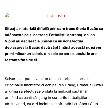
Situaţia materială dificilă prin care trece Gloria Buzău se
adânceşte pe zi ce trece. Fotbaliştii antrenaţi de Ion
Viorel au declarat la unison că nu vor efectua
deplasarea la Bacău dacă săptămână această nu îşi vor
primi măcar un salariu din cele pe care clubului le are
restanţă faţă de ei.
Salvarea ar putea veni tot de la autorităţile locale.
Principalul finanţator al echipei din Crâng, Primăria Buzău
ar urma să efectueze o plată la mijlocul săptămânii,
urmând ca banii să ajung în conturile fotbaliştilor cel
târziu vineri, cu o zi înaintea confruntării cu Sport Club