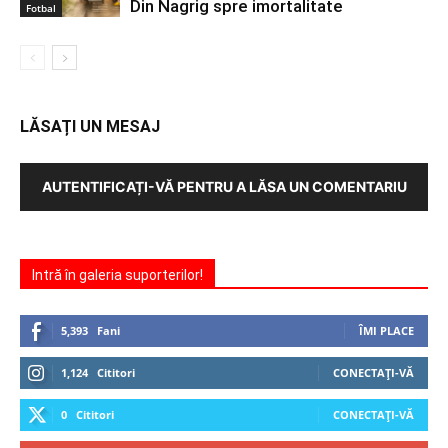
Din Nagrig spre imortalitate
Fotbal
LĂSAȚI UN MESAJ
AUTENTIFICAȚI-VĂ PENTRU A LĂSA UN COMENTARIU
Intră în galeria suporterilor!
5,393
Fani
ÎMI PLACE
1,124
Cititori
CONECTAȚI-VĂ
0
Cititori
CONECTAȚI-VĂ