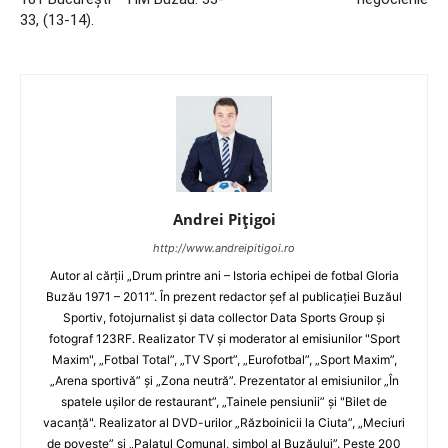
33, (13-14).
Andrei Pițigoi
http://www.andreipitigoi.ro
Autor al cărţii „Drum printre ani – Istoria echipei de fotbal Gloria
Buzău 1971 – 2011”. În prezent redactor şef al publicaţiei Buzăul
Sportiv, fotojurnalist şi data collector Data Sports Group şi
fotograf 123RF. Realizator TV şi moderator al emisiunilor "Sport
Maxim", „Fotbal Total”, „TV Sport”, „Eurofotbal”, „Sport Maxim”,
„Arena sportivă” şi „Zona neutră”. Prezentator al emisiunilor „În
spatele uşilor de restaurant”, „Tainele pensiunii” şi "Bilet de
vacanţă". Realizator al DVD-urilor „Războinicii la Ciuta”, „Meciuri
de poveste” şi „Palatul Comunal, simbol al Buzăului”. Peste 200