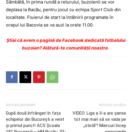
Sâmbătă, în prima rundă a returului, buzoienii se vor
deplasa la Bacău, pentru jocul cu echipa Sport Club din
localitate. Fluierul de start la întâlnirii programate în
oraşul lui Bacovia se va auzi la orele 11.00.
Ştiai că avem o pagină de Facebook dedicată fotbalului
buzoian? Alătură-te comunității noastre.
Articolul precedent
Articolul următor
După două înfrângeri în faţa
VIDEO: Liga a II-a are şanse
echipelor din Bucureşti a venit
tot mai mari să se vada pe
şi primul punct! ACS Şcoala
„sticlă”! Miercuri încep
181 Bucureşti – HM Buzău: 33-
negocierile