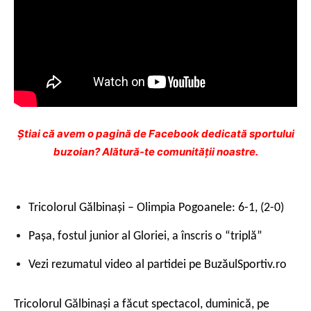
Ştiai că avem o pagină de Facebook dedicată sportului
buzoian? Alătură-te comunității noastre.
Tricolorul Gălbinaşi – Olimpia Pogoanele: 6-1, (2-0)
Paşa, fostul junior al Gloriei, a înscris o “triplă”
Vezi rezumatul video al partidei pe BuzăulSportiv.ro
Tricolorul Gălbinaşi a făcut spectacol, duminică, pe