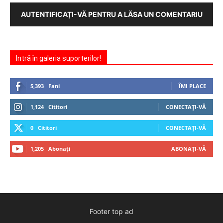
AUTENTIFICAȚI-VĂ PENTRU A LĂSA UN COMENTARIU
Intră în galeria suporterilor!
5,393
Fani
ÎMI PLACE
1,124
Cititori
CONECTAȚI-VĂ
0
Cititori
CONECTAȚI-VĂ
1,205
Abonați
ABONAȚI-VĂ
Footer top ad