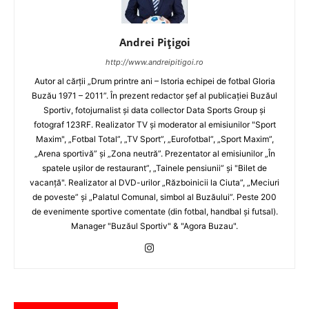
Andrei Pițigoi
http://www.andreipitigoi.ro
Autor al cărţii „Drum printre ani – Istoria echipei de fotbal Gloria
Buzău 1971 – 2011”. În prezent redactor şef al publicaţiei Buzăul
Sportiv, fotojurnalist şi data collector Data Sports Group şi
fotograf 123RF. Realizator TV şi moderator al emisiunilor "Sport
Maxim", „Fotbal Total”, „TV Sport”, „Eurofotbal”, „Sport Maxim”,
„Arena sportivă” şi „Zona neutră”. Prezentator al emisiunilor „În
spatele uşilor de restaurant”, „Tainele pensiunii” şi "Bilet de
vacanţă". Realizator al DVD-urilor „Războinicii la Ciuta”, „Meciuri
de poveste” şi „Palatul Comunal, simbol al Buzăului”. Peste 200
de evenimente sportive comentate (din fotbal, handbal şi futsal).
Manager "Buzăul Sportiv" & "Agora Buzau".