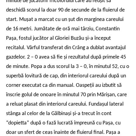
minute de jucătorii Tricolorului care au reuşit să
deschidă scorul la doar 90 de secunde de la fluierul de
start. Muşat a marcat cu un şut din marginea careului
de 16 metri. Jumătate de oră mai târziu, Constantin
Paşa, fostul jucător al Gloriei Buzău şi-a început
recitalul. Vârful transferat din Crâng a dublat avantajul
gazdelor. 2 – 0 avea să fie şi rezultatul după primele 45
de minute. Popa a dus scorul la 3 – 0, în minutul 52, cu o
superbă lovitură de cap, din interiorul careului după un
corner executat ca din manual. Oaspeţii au izbutit să
înscrie golul de onoare în minutul 70 prin Mărişan, care
a reluat plasat din interiorul careului. Fundaşul lateral
stânga al celor de la Gălbinaşi şi-a trecut în cont
“dopietta” după o fază lucrată împreună cu Paşa, cu
doar un sfert de ceas înainte de fluierul final. Paşa a