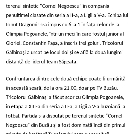
terenul sintetic “Cornel Negoescu” în compania
penultimei clasate din seria a II-a, a Ligii a V-a. Echipa lui
Ionuţ Dragomir s-a impus cu 6 la 1 în faţa celor de la
Olimpia Pogoanele, într-un meci în care fostul junior al
Gloriei, Constantin Paşa, a înscris trei goluri. Tricolorul
Gălbinaşi a urcat pe locul doi şi se află la două lungimi
distanţă de liderul Team Săgeata.
Confruntarea dintre cele două echipe poate fi urmărită
în această seară, de la ora 21.00, doar pe TV Buzău.
Tricolorul Gălbinaşi a făcut scor cu Olimpia Pogoanele,
în etapa a XIII-a din seria a II-a, a Ligii a V-a buzoiană la
fotbal. Partida s-a disputat pe terenul sintetic “Cornel
Negoescu” din Buzău şi a fost dominată încă din primul