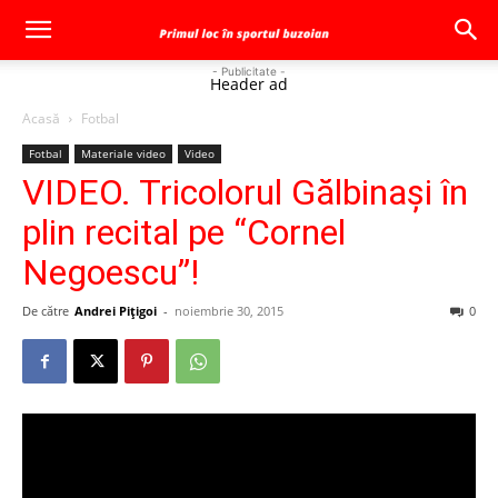
- Publicitate -
Header ad
Acasă
Fotbal
Fotbal
Materiale video
Video
VIDEO. Tricolorul Gălbinaşi în
plin recital pe “Cornel
Negoescu”!
De către
Andrei Pițigoi
-
noiembrie 30, 2015
0