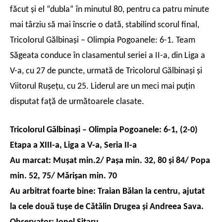
făcut şi el “dubla” în minutul 80, pentru ca patru minute
mai târziu să mai înscrie o dată, stabilind scorul final,
Tricolorul Gălbinaşi – Olimpia Pogoanele: 6-1. Team
Săgeata conduce în clasamentul seriei a II-a, din Liga a
V-a, cu 27 de puncte, urmată de Tricolorul Gălbinaşi şi
Viitorul Ruşeţu, cu 25. Liderul are un meci mai puţin
disputat faţă de următoarele clasate.
Tricolorul Gălbinaşi – Olimpia Pogoanele: 6-1, (2-0)
Etapa a XIII-a, Liga a V-a, Seria II-a
Au marcat: Muşat min.2/ Paşa min. 32, 80 şi 84/ Popa
min. 52, 75/ Mărişan min. 70
Au arbitrat foarte bine: Traian Bălan la centru, ajutat
la cele două tuşe de Cătălin Drugea şi Andreea Sava.