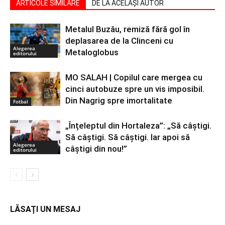
ARTICOLE SIMILARE
DE LA ACELAȘI AUTOR
Metalul Buzău, remiză fără gol în
deplasarea de la Clinceni cu
Alegerea
Metaloglobus
editorului
MO SALAH | Copilul care mergea cu
cinci autobuze spre un vis imposibil.
Din Nagrig spre imortalitate
Fotbal
„Înțeleptul din Hortaleza”: „Să câștigi.
Să câștigi. Să câștigi. Iar apoi să
Alegerea
câștigi din nou!”
editorului
LĂSAȚI UN MESAJ