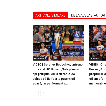
ARTICOLE SIMILARE
DE LA ACELAȘI AUTOR
Handbal
Handbal
VIDEO | Serghey Bebeshko, antrenor
VIDEO | Cri
principal HC Buzău: „Sala plină și
Buzău: „Am 
sprijinul publicului au făcut ca
propriu și, 
echipa să fie foarte puternică
că am oferi
acasă, iar performanța...
memorabile.