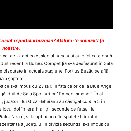
dicată sportului buzoian? Alătură-te comunității
noastre.
cel de-al doilea eşalon al futsalului au bifat câte două
găzduit recent la Buzău. Competiţia s-a desfăşurat în Sala
 disputate în actuala stagiune, Fortius Buzău se află
ia a şaptea.
ă ce s-a impus cu 23 la 0 în faţa celor de la Blue Angel
l găzduit de Sala Sporturilor “Romeo Iamandi”. În al
i, jucătorii lui Gică Hăhăianu au câştigat cu 9 la 3 în
locul doi în ierarhia ligii secunde de futsal, la
Piatra Neamţ şi la opt puncte în spatele liderului
ezentantă a judeţului în divizia secundă, s-a impus cu