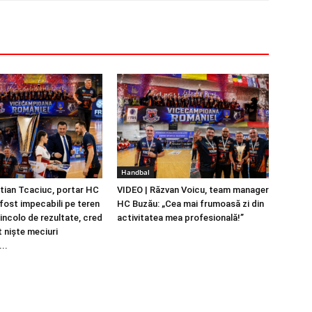
Handbal
stian Tcaciuc, portar HC
VIDEO | Răzvan Voicu, team manager
fost impecabili pe teren
HC Buzău: „Cea mai frumoasă zi din
dincolo de rezultate, cred
activitatea mea profesională!”
t niște meciuri
..