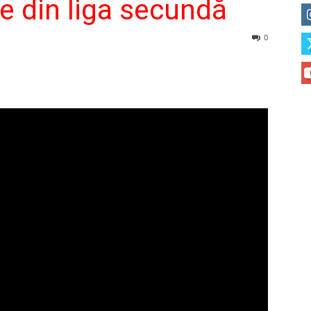
e din liga secundă
0