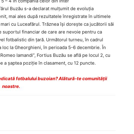
cu 5 – 4 în compania celor din Inter
ărul Buzău s-a declarat mulţumit de evoluţia
nit, mai ales după rezultatele înregistrate în ultimele
mari cu Luceafărul. Trăznea îşi doreşte ca jucătorii săi
de suportul financiar de care are nevoie pentru ca
vel fotbalistic din ţară. Următorul turneu, în cadrul
ea loc la Gheorghieni, în perioada 5-6 decembrie. În
“Romeo Iamandi”, Fortius Buzău se află pe locul 2, cu
e a şaptea poziţie în clasament, cu 12 puncte.
dicată fotbalului buzoian? Alătură-te comunității
noastre.