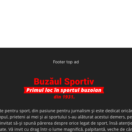
Footer top ad
te pentru sport, din pasiune pentru jurnalism şi este dedicat oricăr
ul, prieteni ai mei şi ai sportului s-au alăturat acestui demers, p
nvitat să-şi spună părerea despre orice legat de sport, însă atenţi
olerate. Vă invit cu drag într-o lume magnifică, palpitantă, veche de