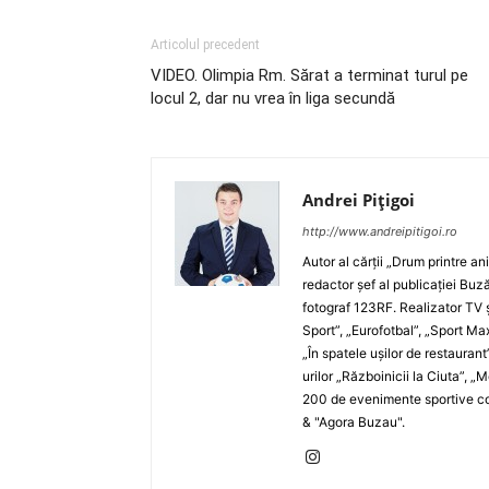
Articolul precedent
VIDEO. Olimpia Rm. Sărat a terminat turul pe
locul 2, dar nu vrea în liga secundă
Andrei Pițigoi
http://www.andreipitigoi.ro
Autor al cărţii „Drum printre an
redactor şef al publicaţiei Buză
fotograf 123RF. Realizator TV ş
Sport”, „Eurofotbal”, „Sport Ma
„În spatele uşilor de restaurant
urilor „Războinicii la Ciuta”, 
200 de evenimente sportive com
& "Agora Buzau".