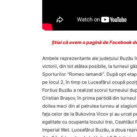
Ştiai că avem o pagină de Facebook de
Ambele reprezentante ale judeţului Buzău în 
victorii, din tot atâtea posibile, la turneul 
Sporturilor “Romeo Iamandi”. După opt etape
pe locul 2, în timp ce Luceafărul ocupă poziţ
Fortius Buzău a realizat scorul turneului dup
Cristian Braşov, în prima partidă din turneu
doilea meci din al patrulea turneu al stagiuni
faţa celor de la Bukovina Vicov şi au urcat pe 
egalitate cu ocupanta locului trei, Ceahlăul 
Imperial Wet. Luceafărul Buzău, a doua repr