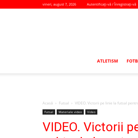
vineri, august 7, 2026
Autentificați-vă / Înregistrați-vă
ATLETISM
FOTB
Acasă
Futsal
VIDEO. Victorii pe linie la futsal pen
Futsal
Materiale video
Video
VIDEO. Victorii pe