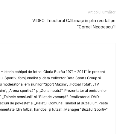
Articolul următor
VIDEO. Tricolorul Gălbinaşi în plin recital pe
“Cornel Negoescu”!
i – Istoria echipei de fotbal Gloria Buzău 1971 – 2011”. În prezent
ul Sportiv, fotojurnalist şi data collector Data Sports Group şi
i moderator al emisiunilor "Sport Maxim", „Fotbal Total”, „TV
xim”, „Arena sportivă” şi „Zona neutră”. Prezentator al emisiunilor
”, „Tainele pensiunii” şi "Bilet de vacanţă". Realizator al DVD-
„Meciuri de poveste” şi „Palatul Comunal, simbol al Buzăului”. Peste
entate (din fotbal, handbal şi futsal). Manager "Buzăul Sportiv"