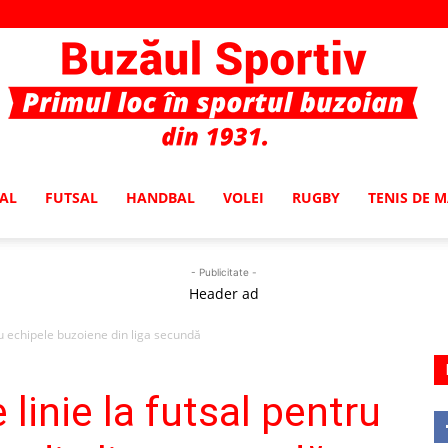
AL
FUTSAL
HANDBAL
VOLEI
RUGBY
TENIS DE 
Buzaul
- Publicitate -
Header ad
tru echipele buzoiene din liga secundă
Sportiv
 linie la futsal pentru