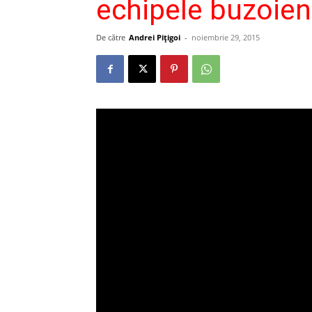
echipele buzoien
De către
Andrei Pițigoi
-
noiembrie 29, 2015