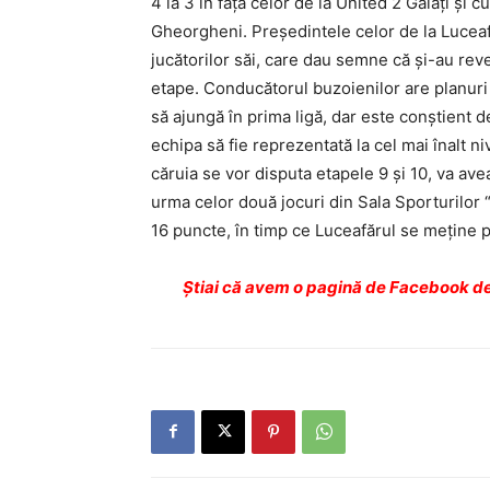
4 la 3 în faţa celor de la United 2 Galaţi şi 
Gheorgheni. Preşedintele celor de la Luceaf
jucătorilor săi, care dau semne că şi-au reve
etape. Conducătorul buzoienilor are planuri 
să ajungă în prima ligă, dar este conştient 
echipa să fie reprezentată la cel mai înalt ni
căruia se vor disputa etapele 9 şi 10, va av
urma celor două jocuri din Sala Sporturilor 
16 puncte, în timp ce Luceafărul se meţine p
Ştiai că avem o pagină de Facebook de