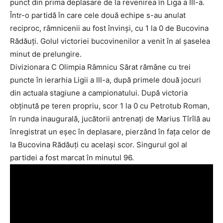
punct din prima deplasare de la revenirea în Liga a III-a.
Într-o partidă în care cele două echipe s-au anulat
reciproc, râmnicenii au fost învinşi, cu 1 la 0 de Bucovina
Rădăuţi. Golul victoriei bucovinenilor a venit în al şaselea
minut de prelungire.
Divizionara C Olimpia Râmnicu Sărat rămâne cu trei
puncte în ierarhia Ligii a III-a, după primele două jocuri
din actuala stagiune a campionatului. După victoria
obţinută pe teren propriu, scor 1 la 0 cu Petrotub Roman,
în runda inaugurală, jucătorii antrenaţi de Marius Tîrîlă au
înregistrat un eşec în deplasare, pierzând în faţa celor de
la Bucovina Rădăuţi cu acelaşi scor. Singurul gol al
partidei a fost marcat în minutul 96.