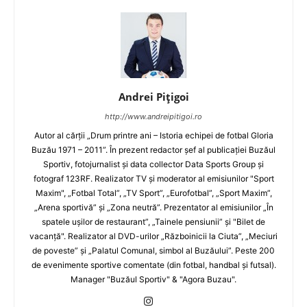
Andrei Pițigoi
http://www.andreipitigoi.ro
Autor al cărţii „Drum printre ani – Istoria echipei de fotbal Gloria
Buzău 1971 – 2011”. În prezent redactor şef al publicaţiei Buzăul
Sportiv, fotojurnalist şi data collector Data Sports Group şi
fotograf 123RF. Realizator TV şi moderator al emisiunilor "Sport
Maxim", „Fotbal Total”, „TV Sport”, „Eurofotbal”, „Sport Maxim”,
„Arena sportivă” şi „Zona neutră”. Prezentator al emisiunilor „În
spatele uşilor de restaurant”, „Tainele pensiunii” şi "Bilet de
vacanţă". Realizator al DVD-urilor „Războinicii la Ciuta”, „Meciuri
de poveste” şi „Palatul Comunal, simbol al Buzăului”. Peste 200
de evenimente sportive comentate (din fotbal, handbal şi futsal).
Manager "Buzăul Sportiv" & "Agora Buzau".