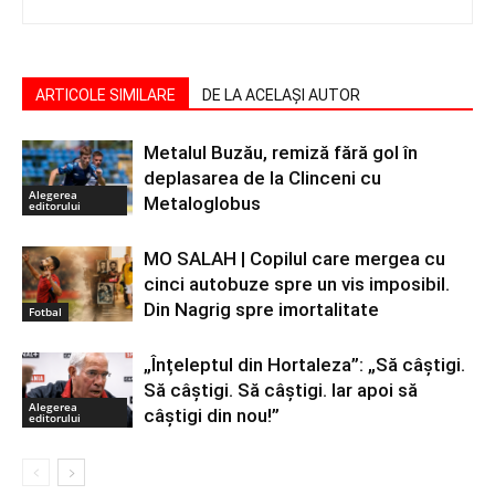
ARTICOLE SIMILARE
DE LA ACELAȘI AUTOR
Metalul Buzău, remiză fără gol în
deplasarea de la Clinceni cu
Alegerea
Metaloglobus
editorului
MO SALAH | Copilul care mergea cu
cinci autobuze spre un vis imposibil.
Din Nagrig spre imortalitate
Fotbal
„Înțeleptul din Hortaleza”: „Să câștigi.
Să câștigi. Să câștigi. Iar apoi să
Alegerea
câștigi din nou!”
editorului