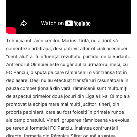
Tehnicianul râmnicenilor, Marius Tîrîlă, nu a dorit să
comenteze arbitrajul, deşi potrivit altor oficiali ai echipei
“centralul” ar fi influenţat rezultatul partidei de la Rădăuţi.
Antrenorul Olimpiei este cu gândul la următorul meci, cu
FC Panciu, dispută pe care râmnicenii o vor tranşa tot în
deplasare. Deşi nu au efectuat transferuri răsunătoare în
pauza competiţională din vară, râmnicenii sunt mulţumiţi
de aspectul primelor două jocuri din Liga a III-a. Olimpia a
promovat la echipa mare mai mulţi jucători tineri, din
propria pepinieră, care au fost folosiţi în primele runde
ale campionatului. Vineri, gruparea râmniceană va evolua
pe terenul formaţiei FC Panciu. Înaintea confruntării
directe, formaţia din Râmnicu Sărat ocupă a şaptea