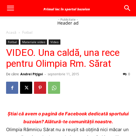
- Publicitate -
Header ad
Acasă
Fotbal
Fotbal
Materiale video
Video
VIDEO. Una caldă, una rece
pentru Olimpia Rm. Sărat
De către
Andrei Pițigoi
-
septembrie 11, 2015
0
Ştiai că avem o pagină de Facebook dedicată sportului
buzoian? Alătură-te comunității noastre.
Olimpia Râmnicu Sărat nu a reuşit să obţină nici măcar un