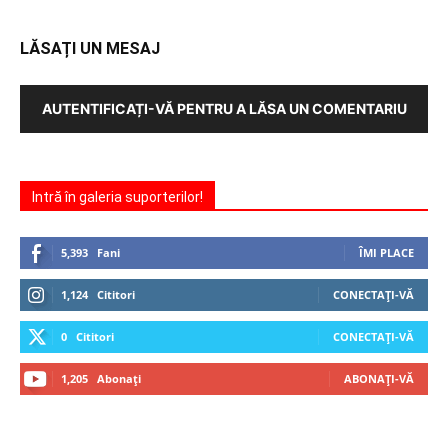
LĂSAȚI UN MESAJ
AUTENTIFICAȚI-VĂ PENTRU A LĂSA UN COMENTARIU
Intră în galeria suporterilor!
5,393
Fani
ÎMI PLACE
1,124
Cititori
CONECTAȚI-VĂ
0
Cititori
CONECTAȚI-VĂ
1,205
Abonați
ABONAȚI-VĂ