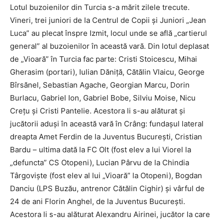
Lotul buzoienilor din Turcia s-a mărit zilele trecute.
Vineri, trei juniori de la Centrul de Copii şi Juniori „Jean
Luca” au plecat înspre Izmit, locul unde se află „cartierul
general” al buzoienilor în această vară. Din lotul deplasat
de „Vioară” în Turcia fac parte: Cristi Stoicescu, Mihai
Gherasim (portari), Iulian Dăniţă, Cătălin Vlaicu, George
Bîrsănel, Sebastian Agache, Georgian Marcu, Dorin
Burlacu, Gabriel Ion, Gabriel Bobe, Silviu Moise, Nicu
Creţu şi Cristi Pantelie. Acestora li s-au alăturat şi
jucătorii aduşi în această vară în Crâng: fundaşul lateral
dreapta Amet Ferdin de la Juventus Bucureşti, Cristian
Bardu – ultima dată la FC Olt (fost elev a lui Viorel la
„defuncta” CS Otopeni), Lucian Pârvu de la Chindia
Târgovişte (fost elev al lui „Vioară” la Otopeni), Bogdan
Danciu (LPS Buzău, antrenor Cătălin Cighir) şi vârful de
24 de ani Florin Anghel, de la Juventus Bucureşti.
Acestora li s-au alăturat Alexandru Airinei, jucător la care