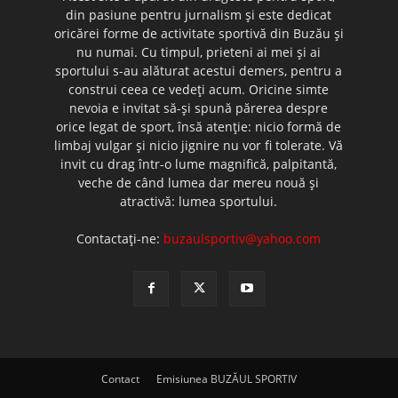
din pasiune pentru jurnalism şi este dedicat
oricărei forme de activitate sportivă din Buzău şi
nu numai. Cu timpul, prieteni ai mei şi ai
sportului s-au alăturat acestui demers, pentru a
construi ceea ce vedeţi acum. Oricine simte
nevoia e invitat să-şi spună părerea despre
orice legat de sport, însă atenţie: nicio formă de
limbaj vulgar şi nicio jignire nu vor fi tolerate. Vă
invit cu drag într-o lume magnifică, palpitantă,
veche de când lumea dar mereu nouă şi
atractivă: lumea sportului.
Contactați-ne:
buzaulsportiv@yahoo.com
Contact
Emisiunea BUZĂUL SPORTIV