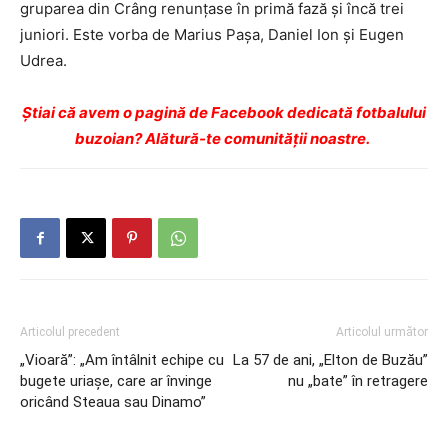
gruparea din Crâng renunţase în primă fază şi încă trei
juniori. Este vorba de Marius Paşa, Daniel Ion şi Eugen
Udrea.
Ştiai că avem o pagină de Facebook dedicată fotbalului
buzoian? Alătură-te comunității noastre.
Articolul precedent
Articolul următor
„Vioară”: „Am întâlnit echipe cu
La 57 de ani, „Elton de Buzău”
bugete uriaşe, care ar învinge
nu „bate” în retragere
oricând Steaua sau Dinamo”