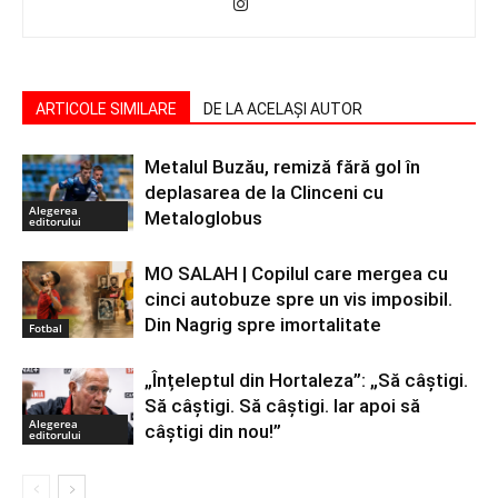
ARTICOLE SIMILARE
DE LA ACELAȘI AUTOR
Metalul Buzău, remiză fără gol în
deplasarea de la Clinceni cu
Alegerea
Metaloglobus
editorului
MO SALAH | Copilul care mergea cu
cinci autobuze spre un vis imposibil.
Din Nagrig spre imortalitate
Fotbal
„Înțeleptul din Hortaleza”: „Să câștigi.
Să câștigi. Să câștigi. Iar apoi să
Alegerea
câștigi din nou!”
editorului