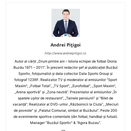
Andrei Pițigoi
http://www.andreipitigoi.ro
Autor al cărţii „Drum printre ani – Istoria echipei de fotbal Gloria
Buzău 1971 – 2011”. În prezent redactor şef al publicaţiei Buzăul
Sportiv, fotojurnalist şi data collector Data Sports Group şi
fotograf 123RF. Realizator TV şi moderator al emisiunilor "Sport
Maxim", „Fotbal Total”, „TV Sport”, „Eurofotbal”, „Sport Maxim”,
„Arena sportivă” şi „Zona neutră”. Prezentator al emisiunilor „În
spatele uşilor de restaurant”, „Tainele pensiunii” şi "Bilet de
vacanţă". Realizator al DVD-urilor „Războinicii la Ciuta”, „Meciuri
de poveste” şi „Palatul Comunal, simbol al Buzăului”. Peste 200
de evenimente sportive comentate (din fotbal, handbal şi futsal).
Manager "Buzăul Sportiv" & "Agora Buzau".