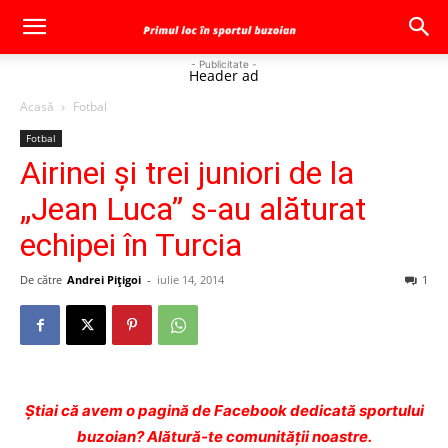
- Publicitate -
Header ad
Acasă
Fotbal
Fotbal
Airinei şi trei juniori de la
„Jean Luca” s-au alăturat
echipei în Turcia
De către
Andrei Pițigoi
-
iulie 14, 2014
1
Ştiai că avem o pagină de Facebook dedicată sportului
buzoian? Alătură-te comunității noastre.