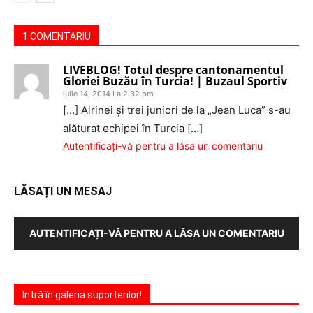
1 COMENTARIU
LIVEBLOG! Totul despre cantonamentul
Gloriei Buzău în Turcia! | Buzaul Sportiv
iulie 14, 2014 La 2:32 pm
[…] Airinei şi trei juniori de la „Jean Luca” s-au
alăturat echipei în Turcia […]
Autentificați-vă pentru a lăsa un comentariu
LĂSAȚI UN MESAJ
AUTENTIFICAȚI-VĂ PENTRU A LĂSA UN COMENTARIU
Intră în galeria suporterilor!