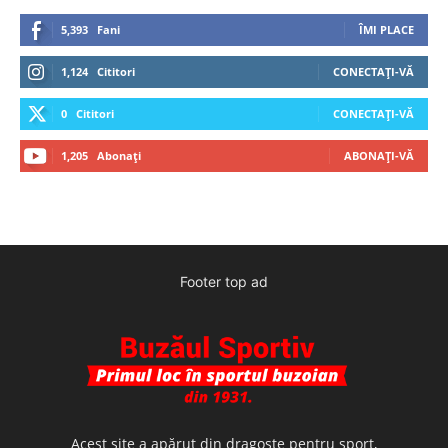
5,393
Fani
ÎMI PLACE
1,124
Cititori
CONECTAȚI-VĂ
0
Cititori
CONECTAȚI-VĂ
1,205
Abonați
ABONAȚI-VĂ
Footer top ad
Acest site a apărut din dragoste pentru sport,