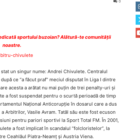
0
dicată sportului buzoian? Alătură-te comunității
noastre.
 a stat un singur nume: Andrei Chivulete. Centralul
după ce “a făcut praf” meciul disputat în Liga I dintre
 care acesta a arătat nu mai puţin de trei penalty-uri şi
ete a fost suspendat pentru o scurtă perioadă de timp
artamentul Naţional Anticorupţie în dosarul care a dus
 a Arbitrilor, Vasile Avram. Tatăl său este fost ecuson
siuni pentru pariori sportivi la Sport Total FM. În 2001,
lete a fost implicat în scandalul “folcloristelor”, la
tre Ceahlăul Piatra-Neamţ şi Austria Viena.