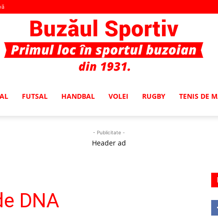
vă
AL
FUTSAL
HANDBAL
VOLEI
RUGBY
TENIS DE 
Buzaul
- Publicitate -
Header ad
Sportiv
 de DNA