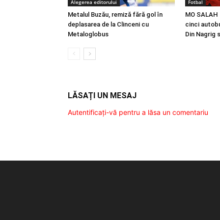
Alegerea editorului
Fotbal
Metalul Buzău, remiză fără gol în
MO SALAH |
deplasarea de la Clinceni cu
cinci autobu
Metaloglobus
Din Nagrig 
LĂSAȚI UN MESAJ
Autentificați-vă pentru a lăsa un comentariu