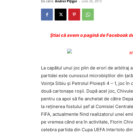
De către
Andrei Pițigoi
-
iulie 26, 2013
Ştiai că avem o pagină de Facebook de
La capătul unui joc plin de erori de arbitraj
partidei este cunoscut microbiştilor din ţară 
Voinţa Sibiu şi Petrolul Ploieşti 4 – 1, joc în
două cartonaşe roşii. După acel joc, Chivul
pentru ca apoi să fie anchetat de către Dep
la reţinerea fostului şef al Comisiei Centrale
FIFA, actualmente fiind realizatorul unei emi
pe vremea când era în activitate, Florin Chivu
celebra partida din Cupa UEFA Intertoto din