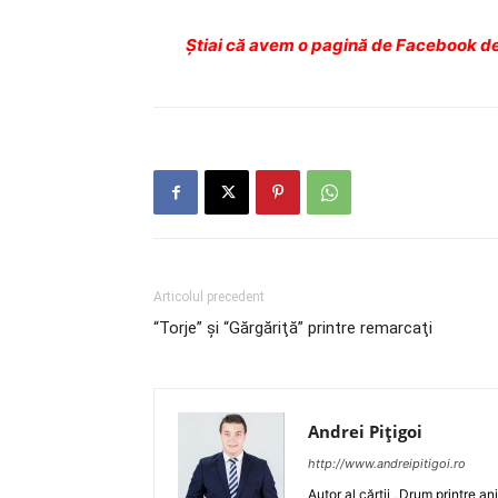
Ştiai că avem o pagină de Facebook de
Articolul precedent
“Torje” şi “Gărgăriţă” printre remarcaţi
Andrei Pițigoi
http://www.andreipitigoi.ro
Autor al cărţii „Drum printre an