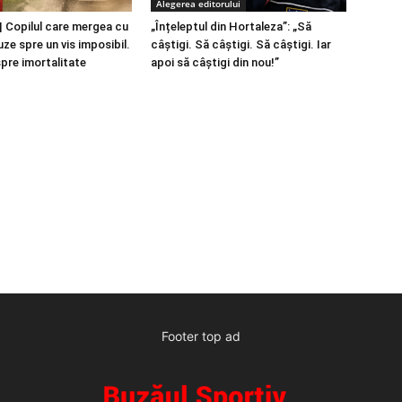
Alegerea editorului
 Copilul care mergea cu
„Înțeleptul din Hortaleza”: „Să
ze spre un vis imposibil.
câștigi. Să câștigi. Să câștigi. Iar
spre imortalitate
apoi să câștigi din nou!”
Footer top ad