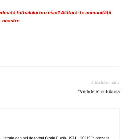
dicată fotbalului buzoian? Alătură-te comunității
noastre.
Articolul următor
“Vedetele” în tribună
i – Istoria echipei de fotbal Gloria Buzău 1971 – 2011”. În prezent