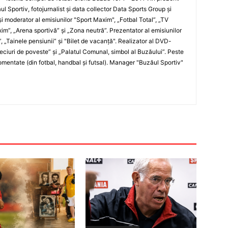
ul Sportiv, fotojurnalist şi data collector Data Sports Group şi
i moderator al emisiunilor "Sport Maxim", „Fotbal Total”, „TV
xim”, „Arena sportivă” şi „Zona neutră”. Prezentator al emisiunilor
”, „Tainele pensiunii” şi "Bilet de vacanţă". Realizator al DVD-
„Meciuri de poveste” şi „Palatul Comunal, simbol al Buzăului”. Peste
entate (din fotbal, handbal şi futsal). Manager "Buzăul Sportiv"