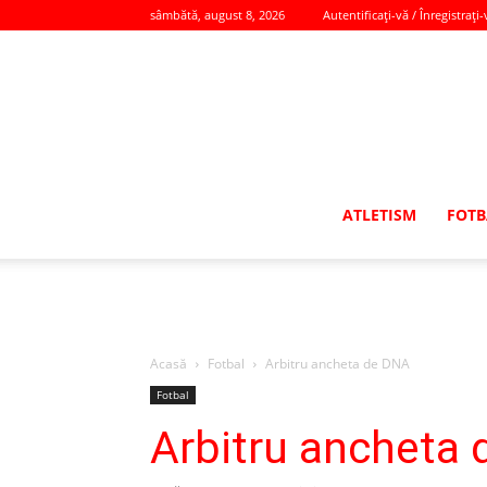
sâmbătă, august 8, 2026
Autentificați-vă / Înregistrați-
ATLETISM
FOTB
Acasă
Fotbal
Arbitru ancheta de DNA
Fotbal
Arbitru ancheta