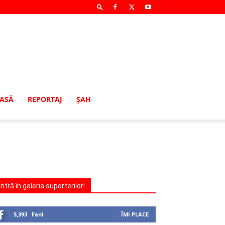
MASĂ
REPORTAJ
ŞAH
Intră în galeria suporterilor!
5,393
Fani
ÎMI PLACE