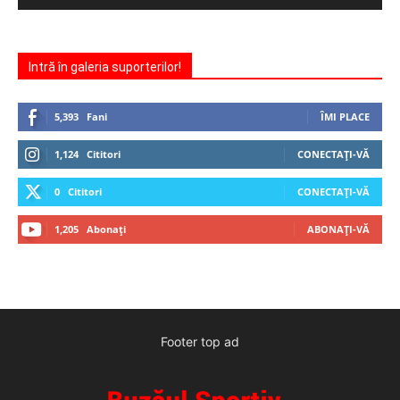
Intră în galeria suporterilor!
5,393
Fani
ÎMI PLACE
1,124
Cititori
CONECTAȚI-VĂ
0
Cititori
CONECTAȚI-VĂ
1,205
Abonați
ABONAȚI-VĂ
Footer top ad