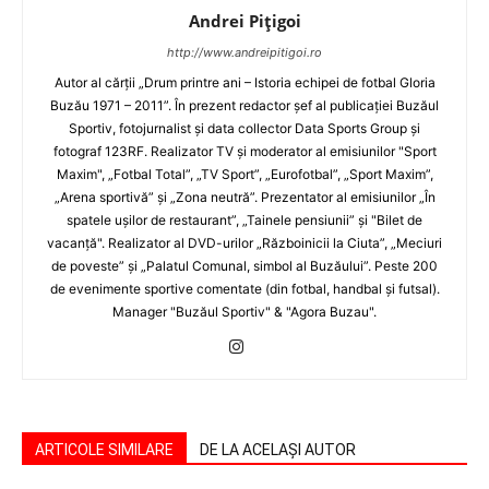
Andrei Pițigoi
http://www.andreipitigoi.ro
Autor al cărţii „Drum printre ani – Istoria echipei de fotbal Gloria
Buzău 1971 – 2011”. În prezent redactor şef al publicaţiei Buzăul
Sportiv, fotojurnalist şi data collector Data Sports Group şi
fotograf 123RF. Realizator TV şi moderator al emisiunilor "Sport
Maxim", „Fotbal Total”, „TV Sport”, „Eurofotbal”, „Sport Maxim”,
„Arena sportivă” şi „Zona neutră”. Prezentator al emisiunilor „În
spatele uşilor de restaurant”, „Tainele pensiunii” şi "Bilet de
vacanţă". Realizator al DVD-urilor „Războinicii la Ciuta”, „Meciuri
de poveste” şi „Palatul Comunal, simbol al Buzăului”. Peste 200
de evenimente sportive comentate (din fotbal, handbal şi futsal).
Manager "Buzăul Sportiv" & "Agora Buzau".
ARTICOLE SIMILARE
DE LA ACELAȘI AUTOR