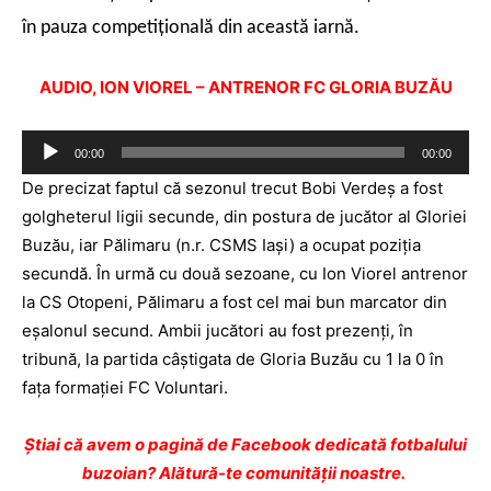
în pauza competiţională din această iarnă.
AUDIO, ION VIOREL – ANTRENOR FC GLORIA BUZĂU
Player
00:00
00:00
audio
De precizat faptul că sezonul trecut Bobi Verdeş a fost
golgheterul ligii secunde, din postura de jucător al Gloriei
Buzău, iar Pălimaru (n.r. CSMS Iaşi) a ocupat poziţia
secundă. În urmă cu două sezoane, cu Ion Viorel antrenor
la CS Otopeni, Pălimaru a fost cel mai bun marcator din
eşalonul secund. Ambii jucători au fost prezenţi, în
tribună, la partida câştigata de Gloria Buzău cu 1 la 0 în
faţa formaţiei FC Voluntari.
Ştiai că avem o pagină de Facebook dedicată fotbalului
buzoian? Alătură-te comunității noastre.