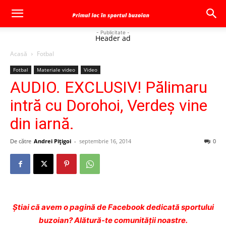
- Publicitate -
Header ad
Acasă
Fotbal
Fotbal
Materiale video
Video
AUDIO. EXCLUSIV! Pălimaru
intră cu Dorohoi, Verdeş vine
din iarnă.
De către
Andrei Pițigoi
-
septembrie 16, 2014
0
Ştiai că avem o pagină de Facebook dedicată sportului
buzoian? Alătură-te comunității noastre.