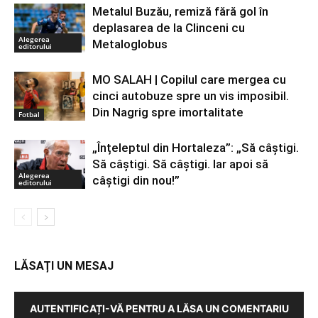
Metalul Buzău, remiză fără gol în
deplasarea de la Clinceni cu
Alegerea
Metaloglobus
editorului
MO SALAH | Copilul care mergea cu
cinci autobuze spre un vis imposibil.
Din Nagrig spre imortalitate
Fotbal
„Înțeleptul din Hortaleza”: „Să câștigi.
Să câștigi. Să câștigi. Iar apoi să
Alegerea
câștigi din nou!”
editorului
LĂSAȚI UN MESAJ
AUTENTIFICAȚI-VĂ PENTRU A LĂSA UN COMENTARIU