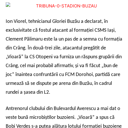
Ion Viorel, tehnicianul Gloriei Buzău a declarat, în
exclusivitate că fostul atacant al formaţiei CSMS Iaşi,
Clement Pălimaru este la un pas de a semna cu formaţia
din Crâng. În două-trei zile, atacantul pregătit de
„Vioară” la CS Otopeni va furniza un răspuns grupării din
Crâng, cel mai probabil afirmativ, şi va fi făcut „bun de
joc” înaintea confruntării cu FCM Dorohoi, partidă care
urmează să se dispute pe arena din Buzău, în cadrul
rundei a şasea din L2.
Antrenorul clubului din Bulevardul Averescu a mai dat o
veste bună microbiştilor buzoieni. „Vioară” a spus că
Bobi Verdeş s-a putea alătura lotului formaţiei buzoiene