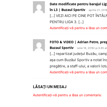
Date modificate pentru barajul Ligi
în L3 | Buzaul Sportiv
aprilie 21, 201
[…] VEZI AICI PE CINE POT ÎNTÂ
PENTRU LIGA 3. […]
Autentificați-vă pentru a lăsa un co
FOTO & VIDEO | Adrian Petre, preş
Buzaul Sportiv
iunie 18, 2018 La 3:45 
[…] repartizat judeţul Buzău, camp
aşa cum Buzăul Sportiv a notat înc
pregătire, a staff-ului, a valorii lot
Autentificați-vă pentru a lăsa un co
LĂSAȚI UN MESAJ
Autentificați-vă pentru a lăsa un comentariu