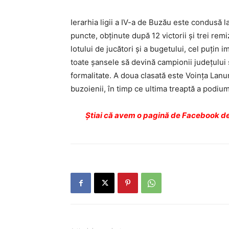
Ierarhia ligii a IV-a de Buzău este condusă 
puncte, obţinute după 12 victorii şi trei remiz
lotului de jucători şi a bugetului, cel puţin 
toate şansele să devină campionii judeţului 
formalitate. A doua clasată este Voinţa Lanu
buzoienii, în timp ce ultima treaptă a podi
Ştiai că avem o pagină de Facebook de