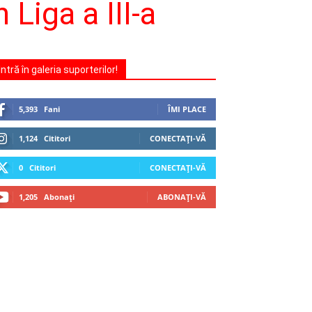
 Liga a III-a
Intră în galeria suporterilor!
5,393
Fani
ÎMI PLACE
1,124
Cititori
CONECTAȚI-VĂ
0
Cititori
CONECTAȚI-VĂ
1,205
Abonați
ABONAȚI-VĂ