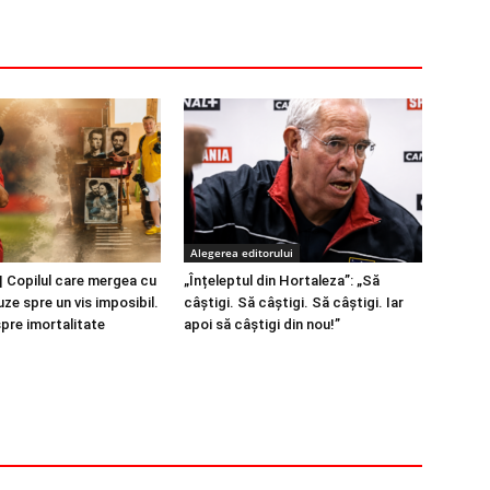
Alegerea editorului
 Copilul care mergea cu
„Înțeleptul din Hortaleza”: „Să
ze spre un vis imposibil.
câștigi. Să câștigi. Să câștigi. Iar
spre imortalitate
apoi să câștigi din nou!”