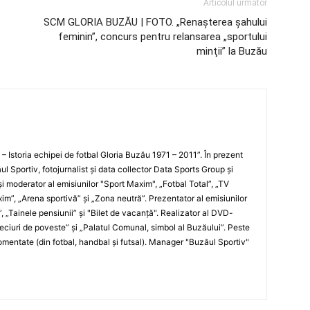
Articolul următor
SCM GLORIA BUZĂU | FOTO. „Renaşterea şahului
feminin”, concurs pentru relansarea „sportului
minţii” la Buzău
i – Istoria echipei de fotbal Gloria Buzău 1971 – 2011”. În prezent
ul Sportiv, fotojurnalist şi data collector Data Sports Group şi
i moderator al emisiunilor "Sport Maxim", „Fotbal Total”, „TV
xim”, „Arena sportivă” şi „Zona neutră”. Prezentator al emisiunilor
”, „Tainele pensiunii” şi "Bilet de vacanţă". Realizator al DVD-
„Meciuri de poveste” şi „Palatul Comunal, simbol al Buzăului”. Peste
entate (din fotbal, handbal şi futsal). Manager "Buzăul Sportiv"