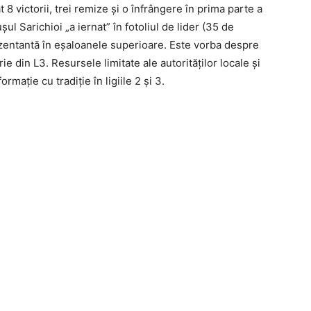
 8 victorii, trei remize şi o înfrângere în prima parte a
ul Sarichioi „a iernat” în fotoliul de lider (35 de
zentantă în eşaloanele superioare. Este vorba despre
ie din L3. Resursele limitate ale autorităţilor locale şi
rmaţie cu tradiţie în ligiile 2 şi 3.