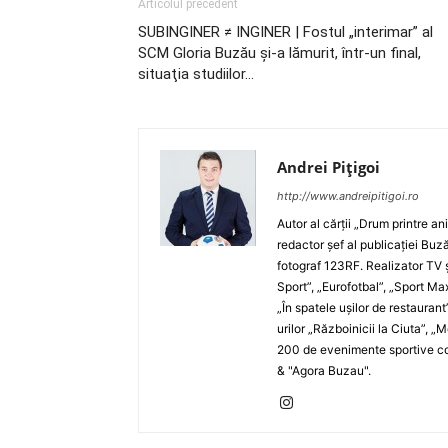
Articolul precedent
SUBINGINER ≠ INGINER | Fostul „interimar” al
SCM Gloria Buzău şi-a lămurit, într-un final,
situaţia studiilor…
Andrei Pițigoi
http://www.andreipitigoi.ro
Autor al cărţii „Drum printre an
redactor şef al publicaţiei Buză
fotograf 123RF. Realizator TV ş
Sport”, „Eurofotbal”, „Sport Ma
„În spatele uşilor de restaurant
urilor „Războinicii la Ciuta”, 
200 de evenimente sportive com
& "Agora Buzau".