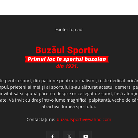
Footer top ad
te pentru sport, din pasiune pentru jurnalism şi este dedicat oricăr
ul, prieteni ai mei şi ai sportului s-au alăturat acestui demers, p
nvitat să-şi spună părerea despre orice legat de sport, însă atenţi
olerate. Vă invit cu drag într-o lume magnifică, palpitantă, veche de
atractivă: lumea sportului.
Contactați-ne:
buzaulsportiv@yahoo.com