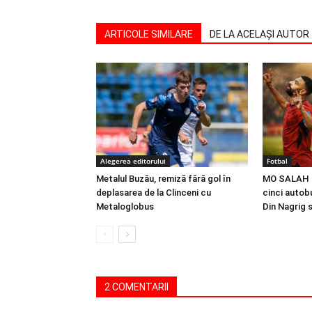
ARTICOLE SIMILARE
DE LA ACELAȘI AUTOR
Alegerea editorului
Fotbal
Metalul Buzău, remiză fără gol în
MO SALAH |
deplasarea de la Clinceni cu
cinci autobu
Metaloglobus
Din Nagrig 
2 COMENTARII