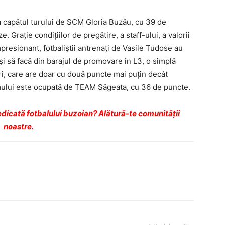
la capătul turului de SCM Gloria Buzău, cu 39 de
e. Graţie condiţiilor de pregătire, a staff-ului, a valorii
impresionant, fotbaliştii antrenaţi de Vasile Tudose au
şi să facă din barajul de promovare în L3, o simplă
ri, care are doar cu două puncte mai puţin decât
umului este ocupată de TEAM Săgeata, cu 36 de puncte.
dicată fotbalului buzoian? Alătură-te comunității
noastre.