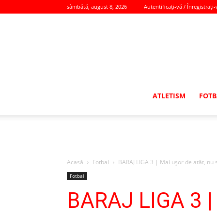
sâmbătă, august 8, 2026
Autentificați-vă / Înregistrați-
ATLETISM
FOTB
Acasă
Fotbal
BARAJ LIGA 3 | Mai uşor de atât, nu s
Fotbal
BARAJ LIGA 3 | 