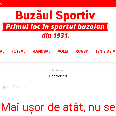
vă
AL
FUTSAL
HANDBAL
VOLEI
RUGBY
TENIS DE 
Buzaul
- Publicitate -
Header ad
e putea! Tulcea...
Sportiv
Mai uşor de atât, nu se