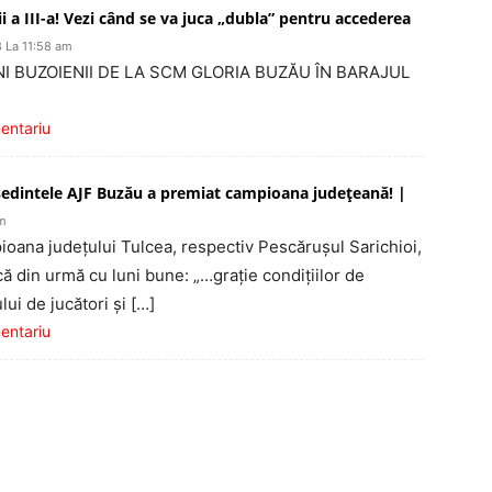
i a III-a! Vezi când se va juca „dubla” pentru accederea
8 La 11:58 am
LNI BUZOIENII DE LA SCM GLORIA BUZĂU ÎN BARAJUL
mentariu
edintele AJF Buzău a premiat campioana judeţeană! |
am
ioana judeţului Tulcea, respectiv Pescăruşul Sarichioi,
ă din urmă cu luni bune: „…graţie condiţiilor de
ului de jucători şi […]
mentariu