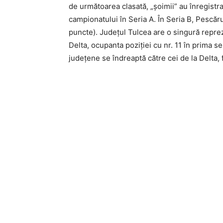
de următoarea clasată, „şoimii” au înregistrat
campionatului în Seria A. În Seria B, Pescăruş
puncte). Judeţul Tulcea are o singură repre
Delta, ocupanta poziţiei cu nr. 11 în prima ser
judeţene se îndreaptă către cei de la Delta, fo