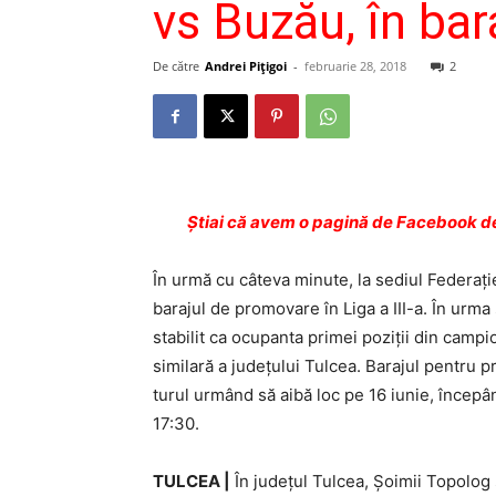
vs Buzău, în bar
De către
Andrei Pițigoi
-
februarie 28, 2018
2
Ştiai că avem o pagină de Facebook de
În urmă cu câteva minute, la sediul Federaţi
barajul de promovare în Liga a III-a. În ur
stabilit ca ocupanta primei poziţii din campi
similară a judeţului Tulcea. Barajul pentru p
turul urmând să aibă loc pe 16 iunie, începâ
17:30.
TULCEA |
În judeţul Tulcea, Şoimii Topolog 