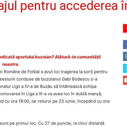
ajul pentru accederea în
dicată sportului buzoian? Alătură-te comunității
noastre.
ei Române de Fotbal a avut loc tragerea la sorţi pentru
ma sesiunii conduse de buzoianul Gabi Bodescu s-a
onatul Ligii a IV-a de Buzău să întâlnească echipa
romovarea în Liga a III-a va avea loc în dublă manşă,
nd cu ora 18:00, iar returul pe 23 iunie, începând cu ora
sunt pe primul loc. Cu 27 de puncte, la cinci distanţă