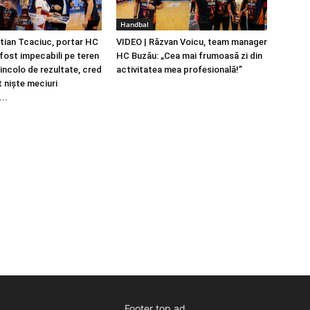
Handbal
stian Tcaciuc, portar HC
VIDEO | Răzvan Voicu, team manager
fost impecabili pe teren
HC Buzău: „Cea mai frumoasă zi din
dincolo de rezultate, cred
activitatea mea profesională!”
t niște meciuri
..
Footer top ad