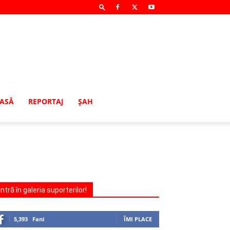
MASĂ
REPORTAJ
ŞAH
Intră în galeria suporterilor!
5,393
Fani
ÎMI PLACE