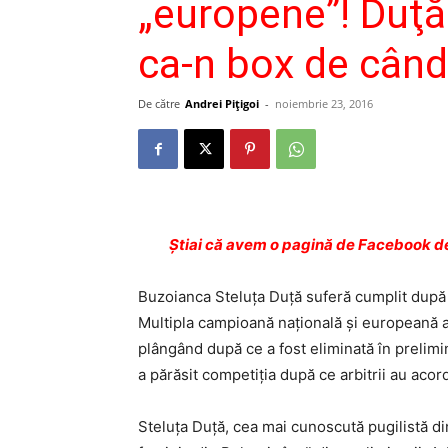
„europene”! Duţă
ca-n box de când
De către
Andrei Pițigoi
-
noiembrie 23, 2016
Ştiai că avem o pagină de Facebook de
Buzoianca Steluţa Duţă suferă cumplit după
Multipla campioană naţională şi europeană a 
plângând după ce a fost eliminată în prelim
a părăsit competiţia după ce arbitrii au acor
Steluţa Duţă, cea mai cunoscută pugilistă 