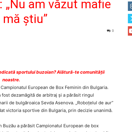
: „Nu am văzut mafie
 mă ştiu”
0
dicată sportului buzoian? Alătură-te comunității
noastre.
 Campionatul European de Box Feminin din Bulgaria.
fost dezamăgită de arbitraj şi a părăsit ringul
inarii de bulgăroaica Sevda Asenova. „Roboţelul de aur”
dat victoria sportive din Bulgaria, prin decizie unanimă.
din Buzău a părăsit Campionatul European de box