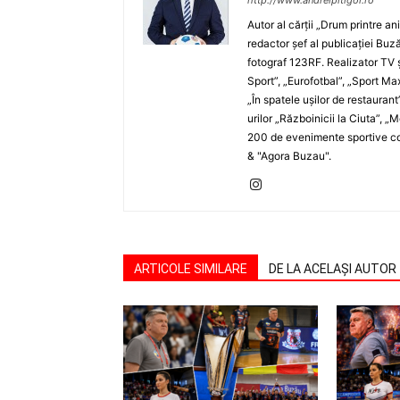
http://www.andreipitigoi.ro
Autor al cărţii „Drum printre an
redactor şef al publicaţiei Buză
fotograf 123RF. Realizator TV ş
Sport”, „Eurofotbal”, „Sport Ma
„În spatele uşilor de restaurant
urilor „Războinicii la Ciuta”, 
200 de evenimente sportive com
& "Agora Buzau".
ARTICOLE SIMILARE
DE LA ACELAȘI AUTOR