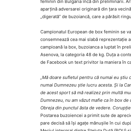
feminin din Bulgaria încă din preliminarii. Arb
aparţină adversarei originară din ţara vecin
„digerată” de buzoiancă, care a părăsit ring
Campionatul European de box feminin se va î
consemnează cea mai slabă reprezentaţie a b
campioană la box, buzoianca a luptat în prel
Asenova, la categoria 48 de kg. Duţa a contes
de Facebook un text privitor la maniera în ca
„Mă doare sufletul pentru că numai eu știu c
numai Dumnezeu știe lucru acesta. Și la Cam
de acest sport să mă realizez prin multă munc
Dumnezeu, nu am văzut mafie ca în box de c
Obreja din punctul ăsta de vedere. Corupție
Postarea buzoiencei a primit sute de aprecie
pare decisă să îşi agaţe mănuşile în cui dup
Meciul intergral dintre Steluţa Duţă (ROU) 