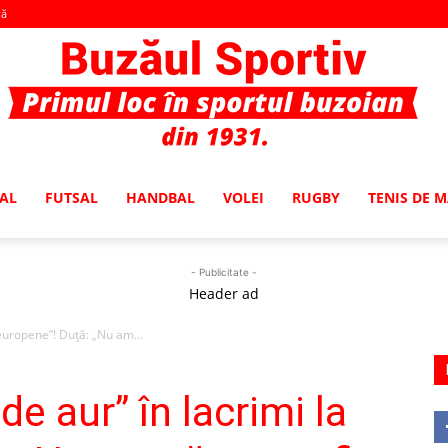
vă
AL
FUTSAL
HANDBAL
VOLEI
RUGBY
TENIS DE 
Buzaul
- Publicitate -
Header ad
„europene”! Duţă: „Nu am...
Sportiv
de aur” în lacrimi la