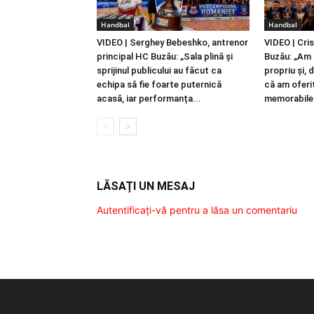
Handbal
Handbal
VIDEO | Serghey Bebeshko, antrenor
VIDEO | Cri
principal HC Buzău: „Sala plină și
Buzău: „Am 
sprijinul publicului au făcut ca
propriu și, 
echipa să fie foarte puternică
că am oferi
acasă, iar performanța...
memorabile.
LĂSAȚI UN MESAJ
Autentificați-vă pentru a lăsa un comentariu