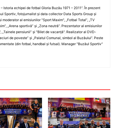
i – Istoria echipei de fotbal Gloria Buzău 1971 – 2011”. În prezent
ul Sportiv, fotojurnalist şi data collector Data Sports Group şi
i moderator al emisiunilor "Sport Maxim", „Fotbal Total”, „TV
xim”, „Arena sportivă” şi „Zona neutră”. Prezentator al emisiunilor
”, „Tainele pensiunii” şi "Bilet de vacanţă". Realizator al DVD-
„Meciuri de poveste” şi „Palatul Comunal, simbol al Buzăului”. Peste
entate (din fotbal, handbal şi futsal). Manager "Buzăul Sportiv"