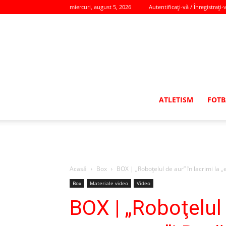
miercuri, august 5, 2026
Autentificați-vă / Înregistrați-
ATLETISM
FOTB
Acasă
Box
BOX | „Roboţelul de aur” în lacrimi la 
Box
Materiale video
Video
BOX | „Roboţelul 