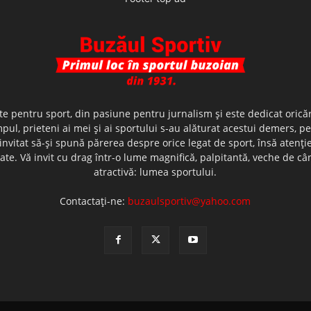
te pentru sport, din pasiune pentru jurnalism şi este dedicat oricăr
ul, prieteni ai mei şi ai sportului s-au alăturat acestui demers, p
nvitat să-şi spună părerea despre orice legat de sport, însă atenţi
olerate. Vă invit cu drag într-o lume magnifică, palpitantă, veche de
atractivă: lumea sportului.
Contactați-ne:
buzaulsportiv@yahoo.com