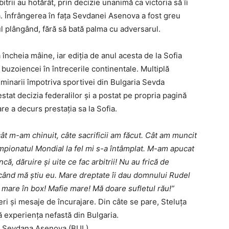
itrii au hotărât, prin decizie unanimă ca victoria să îi
ă. Înfrângerea în faţa Sevdanei Asenova a fost greu
ul plângând, fără să bată palma cu adversarul.
ncheia mâine, iar ediţia de anul acesta de la Sofia
uzoiencei în întrecerile continentale. Multiplă
iminarii împotriva sportivei din Bulgaria Sevda
tat decizia federalilor şi a postat pe propria pagină
re a decurs prestaţia sa la Sofia.
ât m-am chinuit, câte sacrificii am făcut. Cât am muncit
pionatul Mondial la fel mi s-a întâmplat. M-am apucat
ă, dăruire și uite ce fac arbitrii! Nu au frică de
ând mă știu eu. Mare dreptate îi dau domnului Rudel
 mare în box! Mafie mare! Mă doare sufletul rău!”
ri şi mesaje de încurajare. Din câte se pare, Steluţa
ă experienţa nefastă din Bulgaria.
şi Sevdana Asenova (BUL).