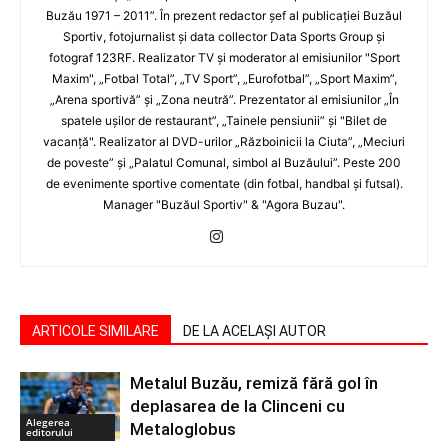
Buzău 1971 – 2011”. În prezent redactor şef al publicaţiei Buzăul
Sportiv, fotojurnalist şi data collector Data Sports Group şi
fotograf 123RF. Realizator TV şi moderator al emisiunilor "Sport
Maxim", „Fotbal Total”, „TV Sport”, „Eurofotbal”, „Sport Maxim”,
„Arena sportivă” şi „Zona neutră”. Prezentator al emisiunilor „În
spatele uşilor de restaurant”, „Tainele pensiunii” şi "Bilet de
vacanţă". Realizator al DVD-urilor „Războinicii la Ciuta”, „Meciuri
de poveste” şi „Palatul Comunal, simbol al Buzăului”. Peste 200
de evenimente sportive comentate (din fotbal, handbal şi futsal).
Manager "Buzăul Sportiv" & "Agora Buzau".
ARTICOLE SIMILARE
DE LA ACELAȘI AUTOR
Metalul Buzău, remiză fără gol în
deplasarea de la Clinceni cu
Alegerea
Metaloglobus
editorului