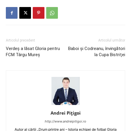
Articolul precedent
Articolul următor
Verdeș a lăsat Gloria pentru
Baboi şi Codreanu, învingători
FCM Târgu Mureș
la Cupa Bistriţei
Andrei Pițigoi
http://www.andreipitigoi.ro
Autor al cărţii „Drum printre ani – Istoria echipei de fotbal Gloria