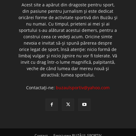
Acest site a apărut din dragoste pentru sport,
din pasiune pentru jurnalism şi este dedicat
oricărei forme de activitate sportivă din Buzău şi
nu numai. Cu timpul, prieteni ai mei şi ai
sportului s-au alăturat acestui demers, pentru a
construi ceea ce vedeţi acum. Oricine simte
nevoia e invitat să-şi spună părerea despre
orice legat de sport, însă atenţie: nicio formă de
limbaj vulgar şi nicio jignire nu vor fi tolerate. Vă
invit cu drag într-o lume magnifică, palpitantă,
veche de când lumea dar mereu nouă şi
atractivă: lumea sportului.
Contactați-ne:
buzaulsportiv@yahoo.com
Contact
Emisiunea BUZĂUL SPORTIV