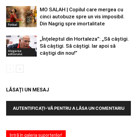
MO SALAH | Copilul care mergea cu
cinci autobuze spre un vis imposibil.
Din Nagrig spre imortalitate
Fotbal
„Înțeleptul din Hortaleza”: „Să câștigi.
Să câștigi. Să câștigi. Iar apoi să
Alegerea
câștigi din nou!”
editorului
LĂSAȚI UN MESAJ
AUTENTIFICAȚI-VĂ PENTRU A LĂSA UN COMENTARIU
Intră în galeria suporterilor!