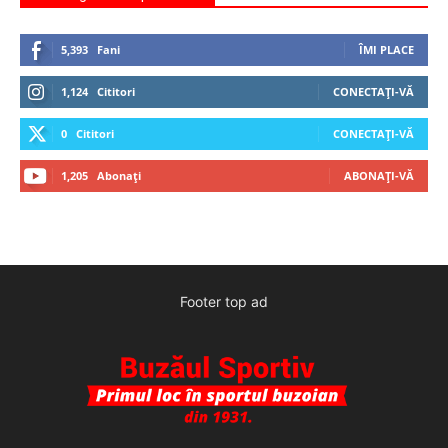
5,393
Fani
ÎMI PLACE
1,124
Cititori
CONECTAȚI-VĂ
0
Cititori
CONECTAȚI-VĂ
1,205
Abonați
ABONAȚI-VĂ
Footer top ad