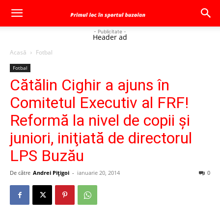
- Publicitate -
Header ad
Acasă
Fotbal
Fotbal
Cătălin Cighir a ajuns în
Comitetul Executiv al FRF!
Reformă la nivel de copii şi
juniori, iniţiată de directorul
LPS Buzău
De către
Andrei Pițigoi
-
ianuarie 20, 2014
0