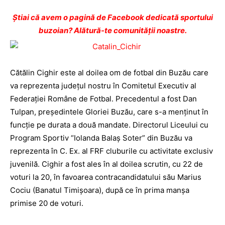
Ştiai că avem o pagină de Facebook dedicată sportului
buzoian? Alătură-te comunității noastre.
Cătălin Cighir este al doilea om de fotbal din Buzău care
va reprezenta judeţul nostru în Comitetul Executiv al
Federaţiei Române de Fotbal. Precedentul a fost Dan
Tulpan, preşedintele Gloriei Buzău, care s-a menţinut în
funcţie pe durata a două mandate. Directorul Liceului cu
Program Sportiv “Iolanda Balaş Soter” din Buzău va
reprezenta în C. Ex. al FRF cluburile cu activitate exclusiv
juvenilă. Cighir a fost ales în al doilea scrutin, cu 22 de
voturi la 20, în favoarea contracandidatului său Marius
Cociu (Banatul Timişoara), după ce în prima manşa
primise 20 de voturi.