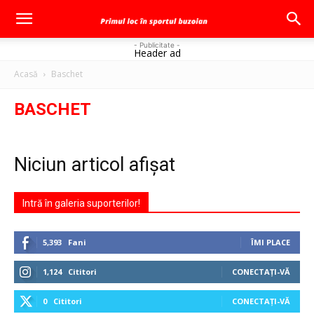
- Publicitate -
Header ad
Acasă
Baschet
BASCHET
Niciun articol afișat
Intră în galeria suporterilor!
5,393
Fani
ÎMI PLACE
1,124
Cititori
CONECTAȚI-VĂ
0
Cititori
CONECTAȚI-VĂ