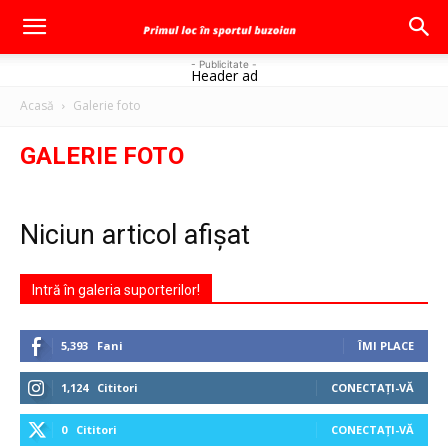
- Publicitate -
Header ad
Acasă
Galerie foto
GALERIE FOTO
Niciun articol afișat
Intră în galeria suporterilor!
5,393
Fani
ÎMI PLACE
1,124
Cititori
CONECTAȚI-VĂ
0
Cititori
CONECTAȚI-VĂ